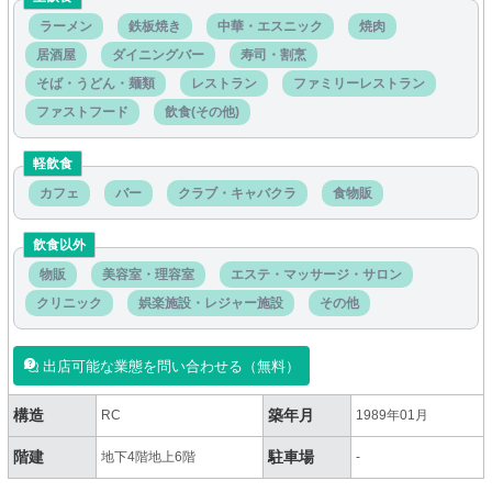
ラーメン
鉄板焼き
中華・エスニック
焼肉
居酒屋
ダイニングバー
寿司・割烹
そば・うどん・麺類
レストラン
ファミリーレストラン
ファストフード
飲食(その他)
軽飲食
カフェ
バー
クラブ・キャバクラ
食物販
飲食以外
物販
美容室・理容室
エステ・マッサージ・サロン
クリニック
娯楽施設・レジャー施設
その他
出店可能な業態を問い合わせる（無料）
構造
築年月
RC
1989年01月
階建
駐車場
地下4階地上6階
-