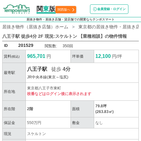
関
東
版
会員登録・ログイン
関西版へ
居抜き物件・居抜き店舗・貸店舗での開業ならテンポスマート
居抜き物件（居抜き店舗）ホーム
東京都の居抜き物件・居抜き店
八王子駅 徒歩4分 2F 現況:スケルトン 【業種相談】
の物件情報
201529
ID
閲覧数:
350回
965,701
12,100
円
円/坪
賃料
坪単価
(税込)
八王子駅
徒歩
4分
最寄駅
JR中央本線(東京～塩尻)
東京都八王子市東町
所在地
枝番などはログイン後に表示されます
79.8坪
所在階
2階
面積
(263.83㎡)
保証金
550万円
敷金
なし
現況
スケルトン