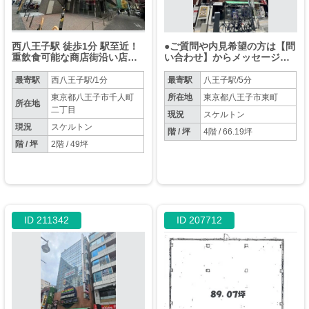
西八王子駅 徒歩1分 駅至近！
●ご質問や内見希望の方は【問
重飲食可能な商店街沿い店舗
い合わせ】からメッセージを
物件 【飲食可】
お願い致します●※お電話はお
控えください。
最寄駅
西八王子駅/1分
最寄駅
八王子駅/5分
東京都八王子市千人町
所在地
東京都八王子市東町
所在地
二丁目
現況
スケルトン
現況
スケルトン
階 / 坪
4階 / 66.19坪
階 / 坪
2階 / 49坪
ID 211342
ID 207712