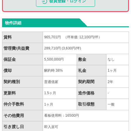
会員登録・ログイン
物件詳細
賃料
965,701円 （坪単価: 12,100円/坪）
管理費/共益費
289,710円 (3,630円/坪)
保証金
敷金
5,500,000円
なし
償却
礼金
解約時 38%
1ヶ月
契約種別
契約期間
普通借家
2年
更新料
造作価格
1.5ヶ月
-
仲介手数料
取引様態
1ヶ月
一般
その他費用
看板使用料：16500円
引き渡し日
即入居可