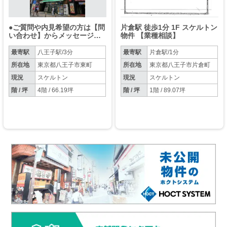
●ご質問や内見希望の方は【問
片倉駅 徒歩1分 1F スケルトン
い合わせ】からメッセージを
物件 【業種相談】
お願い致します●※お電話はお
控えください。
最寄駅
八王子駅/3分
最寄駅
片倉駅/1分
所在地
東京都八王子市東町
所在地
東京都八王子市片倉町
現況
スケルトン
現況
スケルトン
階 / 坪
4階 / 66.19坪
階 / 坪
1階 / 89.07坪