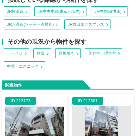
JR横浜線
JR中央本線(東京～塩尻)
JR中央線(快速)
JR八高線(八王子～高麗川)
JR成田エクスプレス
その他の現況から物件を探す
ラーメン
物販
鉄板焼き
美容室・理容室
中華・エスニック
関連物件
ID 213173
ID 212561