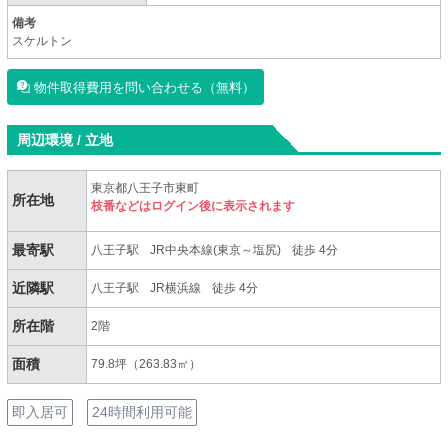
備考
スケルトン
物件取得費用を問い合わせる（無料）
周辺環境 / 立地
東京都八王子市東町
所在地
枝番などはログイン後に表示されます
最寄駅
八王子駅
JR中央本線(東京～塩尻)
徒歩 4分
近隣駅
八王子駅
JR横浜線
徒歩 4分
所在階
2階
面積
79.8坪（263.83㎡）
即入居可
24時間利用可能