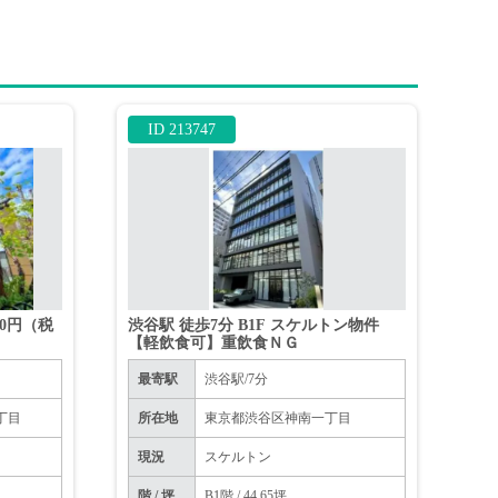
ID 213747
00円（税
渋谷駅 徒歩7分 B1F スケルトン物件
【軽飲食可】重飲食ＮＧ
最寄駅
渋谷駅/7分
丁目
所在地
東京都渋谷区神南一丁目
現況
スケルトン
階 / 坪
B1階 / 44.65坪