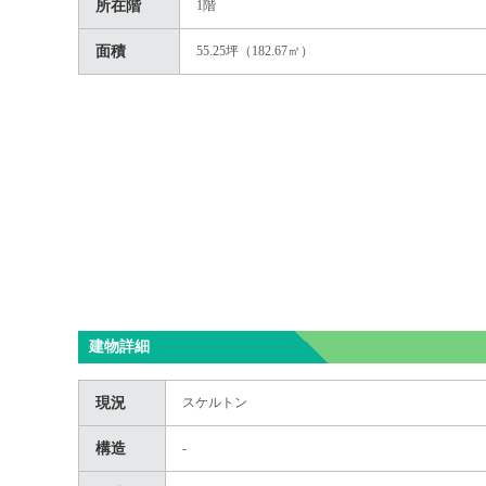
所在階
1階
面積
55.25坪（182.67㎡）
建物詳細
現況
スケルトン
構造
-