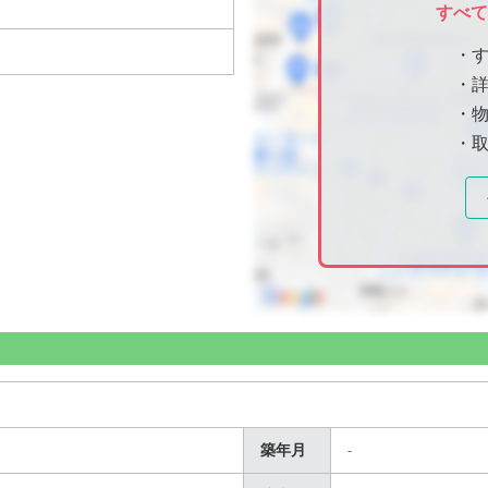
すべ
・
・
・物
・
築年月
-