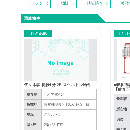
ラーメン
物販
鉄板焼き
美容
関連物件
ID 214505
ID 21
代々木駅 徒歩1分 2F スケルトン物件
■表参道
【飲食
最寄駅
代々木駅/1分
最寄駅
所在地
東京都渋谷区千駄ケ谷五丁目
所在地
現況
スケルトン
現況
階 / 坪
2階 / 33.47坪
階 / 坪