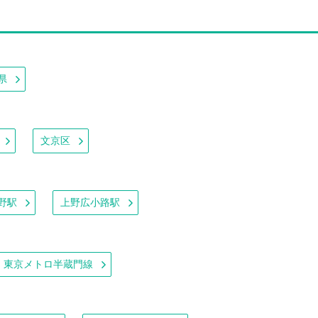
県
文京区
野駅
上野広小路駅
東京メトロ半蔵門線