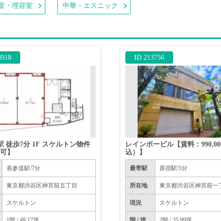
室・理容室
中華・エスニック
3918
ID 213756
駅 徒歩7分 1F スケルトン物件
レインボービル【賃料：990,0
不可】
込）】
表参道駅/7分
最寄駅
原宿駅/5分
東京都渋谷区神宮前五丁目
所在地
東京都渋谷区神宮前一
スケルトン
現況
スケルトン
1階 / 49.17坪
階 / 坪
2階 / 35.99坪