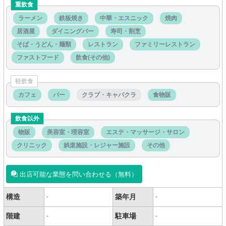
重飲食
ラーメン
鉄板焼き
中華・エスニック
焼肉
居酒屋
ダイニングバー
寿司・割烹
そば・うどん・麺類
レストラン
ファミリーレストラン
ファストフード
飲食(その他)
軽飲食
カフェ
バー
クラブ・キャバクラ
食物販
飲食以外
物販
美容室・理容室
エステ・マッサージ・サロン
クリニック
娯楽施設・レジャー施設
その他
出店可能な業態を問い合わせる（無料）
構造
築年月
-
-
階建
駐車場
-
-