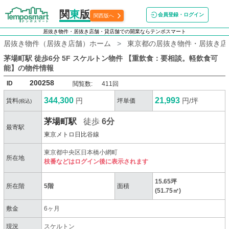
関
東
版
会員登録・ログイン
関西版へ
居抜き物件・居抜き店舗・貸店舗での開業ならテンポスマート
居抜き物件（居抜き店舗）ホーム
東京都の居抜き物件・居抜き店
茅場町駅 徒歩6分 5F スケルトン物件 【重飲食：要相談。軽飲食可
能】
の物件情報
200258
ID
閲覧数:
411回
344,300
21,993
円
円/坪
賃料
坪単価
(税込)
茅場町駅
徒歩
6分
最寄駅
東京メトロ日比谷線
東京都中央区日本橋小網町
所在地
枝番などはログイン後に表示されます
15.65坪
所在階
5階
面積
(51.75㎡)
敷金
6ヶ月
現況
スケルトン