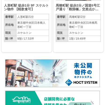
人形町駅 徒歩1分 9F スケルト
馬喰町駅 徒歩2分／国道6号江
ン物件 【軽飲食可】
戸通り「鞍掛橋」交差点から
すぐ／スケルトン（ボード張
り）物件【軽飲食程度相談】
最寄駅
人形町駅/1分
最寄駅
馬喰町駅/2分
東京都中央区日本橋人
東京都中央区日本橋馬
所在地
所在地
形町一丁目
喰町一丁目
現況
スケルトン
現況
スケルトン
階 / 坪
9階 / 17.53坪
階 / 坪
1階 / 19.49坪