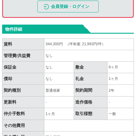
会員登録・ログイン
物件詳細
賃料
344,300円 （坪単価: 21,993円/坪）
管理費/共益費
なし
保証金
敷金
なし
6ヶ月
償却
礼金
なし
1ヶ月
契約種別
契約期間
普通借家
2年
更新料
造作価格
-
-
仲介手数料
取引様態
1ヶ月
一般
その他費用