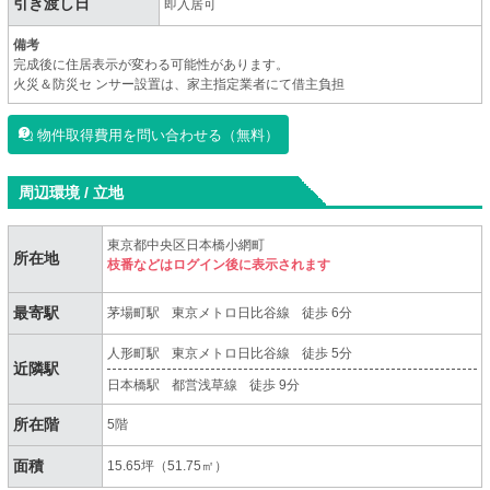
引き渡し日
即入居可
備考
完成後に住居表⽰が変わる可能性があります。
⽕災＆防災セ ンサー設置は、家主指定業者にて借主負担
物件取得費用を問い合わせる（無料）
周辺環境 / 立地
東京都中央区日本橋小網町
所在地
枝番などはログイン後に表示されます
最寄駅
茅場町駅
東京メトロ日比谷線
徒歩 6分
人形町駅
東京メトロ日比谷線
徒歩 5分
近隣駅
日本橋駅
都営浅草線
徒歩 9分
所在階
5階
面積
15.65坪（51.75㎡）