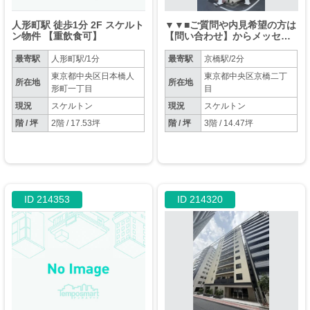
人形町駅 徒歩1分 2F スケルト
▼▼■ご質問や内見希望の方は
ン物件 【重飲食可】
【問い合わせ】からメッセー
ジをお願い致します■▼▼※お
電話はお控えください。
最寄駅
人形町駅/1分
最寄駅
京橋駅/2分
東京都中央区日本橋人
東京都中央区京橋二丁
所在地
所在地
形町一丁目
目
現況
スケルトン
現況
スケルトン
階 / 坪
2階 / 17.53坪
階 / 坪
3階 / 14.47坪
ID 214353
ID 214320