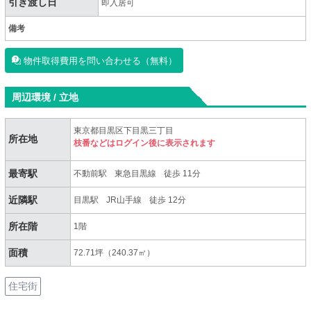
引き渡し日
即入居可
備考
物件取得費用を問い合わせる（無料）
周辺環境 / 立地
東京都目黒区下目黒三丁目
所在地
枝番などはログイン後に表示されます
最寄駅
不動前駅
東急目黒線
徒歩 11分
近隣駅
目黒駅
JR山手線
徒歩 12分
所在階
1階
面積
72.71坪（240.37㎡）
住宅街