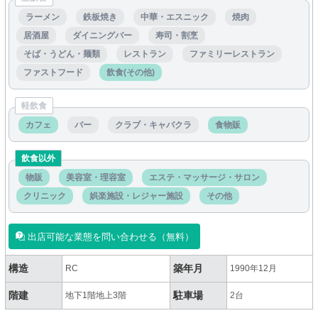
ラーメン
鉄板焼き
中華・エスニック
焼肉
居酒屋
ダイニングバー
寿司・割烹
そば・うどん・麺類
レストラン
ファミリーレストラン
ファストフード
飲食(その他)
軽飲食
カフェ
バー
クラブ・キャバクラ
食物販
飲食以外
物販
美容室・理容室
エステ・マッサージ・サロン
クリニック
娯楽施設・レジャー施設
その他
出店可能な業態を問い合わせる（無料）
構造
築年月
RC
1990年12月
階建
駐車場
地下1階地上3階
2台