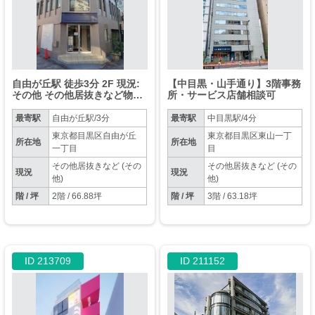
自由が丘駅 徒歩3分 2F 現況:
【中目黒・山手通り】3階事務
その他 その他居抜きなど物件
所・サービス店舗相談可
【飲食不可】
最寄駅
自由が丘駅/3分
最寄駅
中目黒駅/4分
東京都目黒区自由が丘
東京都目黒区東山一丁
所在地
所在地
一丁目
目
その他居抜きなど (その
その他居抜きなど (その
現況
現況
他)
他)
階 / 坪
2階 / 66.88坪
階 / 坪
3階 / 63.18坪
ID 213709
ID 211152