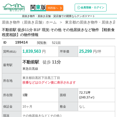
関
東
版
会員登録・ログイン
関西版へ
居抜き物件・居抜き店舗・貸店舗での開業ならテンポスマート
居抜き物件（居抜き店舗）ホーム
東京都の居抜き物件・居抜き店
不動前駅 徒歩11分 B1F 現況:その他 その他居抜きなど物件 【軽飲食
程度相談】
の物件情報
199414
ID
閲覧数:
521回
1,839,563
25,299
円
円/坪
賃料
坪単価
(税込)
不動前駅
徒歩
11分
最寄駅
東急目黒線
東京都目黒区下目黒三丁目
所在地
枝番などはログイン後に表示されます
72.71坪
所在階
1階
面積
(240.37㎡)
保証金
10ヶ月
敷金
なし
現況
その他居抜きなど
(
その他
)