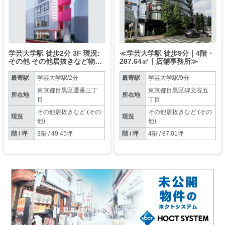
学芸大学駅 徒歩2分 3F 現況:
≪学芸大学駅 徒歩9分｜4階・
その他 その他居抜きなど物件
287.64㎡｜店舗事務所≫
【業種相談】
最寄駅
学芸大学駅/2分
最寄駅
学芸大学駅/9分
東京都目黒区鷹番三丁
東京都目黒区碑文谷五
所在地
所在地
目
丁目
その他居抜きなど (その
その他居抜きなど (その
現況
現況
他)
他)
階 / 坪
3階 / 49.45坪
階 / 坪
4階 / 87.01坪