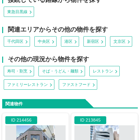
東急目黒線
関連エリアからその他の物件を探す
千代田区
中央区
港区
新宿区
文京区
その他の現況から物件を探す
寿司・割烹
そば・うどん・麺類
レストラン
ファミリーレストラン
ファストフード
関連物件
ID 214456
ID 213845