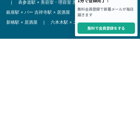
|
表参道駅 × 美容室・理容室
恵比寿駅 × レストラン
|
銀座駅 × バー
吉祥寺駅 × 居酒屋
|
麻布十番駅 × レストラン
新橋駅 × 居酒屋
|
六本木駅 × エステ・マッサージ・サロン
【駅】
新宿駅 居抜き物件
|
渋谷駅 居抜き物件
池袋駅 居抜き物件
|
横浜駅 居抜き物件
秋葉原駅 居抜き物件
|
六本木駅 居抜き物件
赤坂見附駅 居抜き物件
|
神田駅 居抜き物件
銀座駅 居抜き物件
|
吉祥寺駅 居抜き物件
梅田駅 居抜き物件
|
心斎橋駅 居抜き物件
本町駅 居抜き物件
|
尼崎駅 居抜き物件
三ノ宮駅 居抜き物件
|
京都駅 居抜き物件
烏丸駅 居抜き物件
|
四条駅 居抜き物件
Copyright © Hoct System corp. All rights reserved.