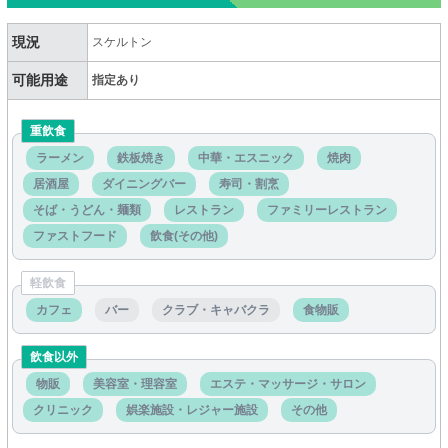
現況
スケルトン
可能用途
指定あり
重飲食
ラーメン
鉄板焼き
中華・エスニック
焼肉
居酒屋
ダイニングバー
寿司・割烹
そば・うどん・麺類
レストラン
ファミリーレストラン
ファストフード
飲食(その他)
軽飲食
カフェ
バー
クラブ・キャバクラ
食物販
飲食以外
物販
美容室・理容室
エステ・マッサージ・サロン
クリニック
娯楽施設・レジャー施設
その他