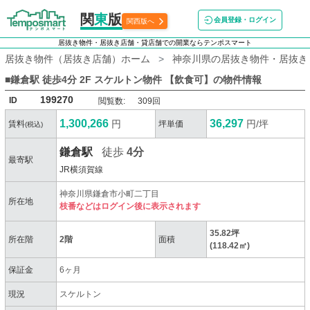
関
東
版
会員登録・ログイン
関西版へ
居抜き物件・居抜き店舗・貸店舗での開業ならテンポスマート
居抜き物件（居抜き店舗）ホーム
神奈川県の居抜き物件・居抜き
■鎌倉駅 徒歩4分 2F スケルトン物件 【飲食可】
の物件情報
199270
ID
閲覧数:
309回
1,300,266
36,297
円
円/坪
賃料
坪単価
(税込)
鎌倉駅
徒歩
4分
最寄駅
JR横須賀線
神奈川県鎌倉市小町二丁目
所在地
枝番などはログイン後に表示されます
35.82坪
所在階
2階
面積
(118.42㎡)
保証金
6ヶ月
現況
スケルトン