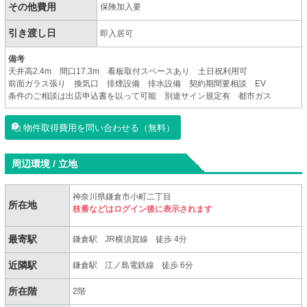
その他費用
保険加入要
引き渡し日
即入居可
備考
天井高2.4m 間口17.3m 看板取付スペースあり 土日祝利用可
前面ガラス張り 換気口 排煙設備 排水設備 契約期間要相談 EV
条件のご相談は出店申込書を以って可能 別途サイン規定有 都市ガス
物件取得費用を問い合わせる（無料）
周辺環境 / 立地
神奈川県鎌倉市小町二丁目
所在地
枝番などはログイン後に表示されます
最寄駅
鎌倉駅
JR横須賀線
徒歩 4分
近隣駅
鎌倉駅
江ノ島電鉄線
徒歩 6分
所在階
2階