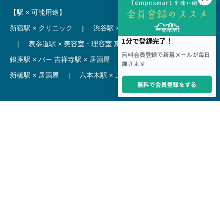
【駅 × 可能用途】
新宿駅 × クリニック
|
渋谷駅 × カフェ
池袋駅 × ラーメン
|
表参道駅 × 美容室・理容室
恵比寿駅 × レストラン
|
銀座駅 × バー
吉祥寺駅 × 居酒屋
|
麻布十番駅 × レストラン
新橋駅 × 居酒屋
|
六本木駅 × エステ・マッサージ・サロン
【駅】
新宿駅 居抜き物件
|
渋谷駅 居抜き物件
池袋駅 居抜き物件
|
横浜駅 居抜き物件
秋葉原駅 居抜き物件
|
六本木駅 居抜き物件
赤坂見附駅 居抜き物件
|
神田駅 居抜き物件
銀座駅 居抜き物件
|
吉祥寺駅 居抜き物件
梅田駅 居抜き物件
|
心斎橋駅 居抜き物件
本町駅 居抜き物件
|
尼崎駅 居抜き物件
三ノ宮駅 居抜き物件
|
京都駅 居抜き物件
烏丸駅 居抜き物件
|
四条駅 居抜き物件