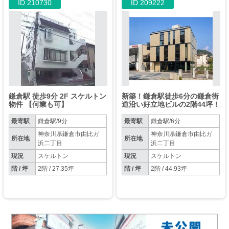
ID 210730
ID 209222
鎌倉駅 徒歩9分 2F スケルトン
新築！鎌倉駅徒歩6分の鎌倉街
物件 【何業も可】
道沿い好立地ビルの2階44坪！
最寄駅
鎌倉駅/9分
最寄駅
鎌倉駅/6分
神奈川県鎌倉市由比ガ
神奈川県鎌倉市由比ガ
所在地
所在地
浜二丁目
浜二丁目
現況
スケルトン
現況
スケルトン
階 / 坪
2階 / 27.35坪
階 / 坪
2階 / 44.93坪