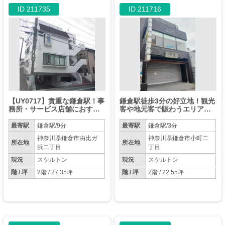
ID 211735
ID 211716
【UY0717】貴重な鎌倉駅！事
鎌倉駅徒歩3分の好立地！観光
務所・サービス店舗におすす
客や地元客で賑わうエリアの2
めな物件です！スケルトン渡
階店舗
し！
最寄駅
鎌倉駅/9分
最寄駅
鎌倉駅/3分
神奈川県鎌倉市由比ガ
神奈川県鎌倉市小町二
所在地
所在地
浜二丁目
丁目
現況
スケルトン
現況
スケルトン
階 / 坪
2階 / 27.35坪
階 / 坪
2階 / 22.55坪