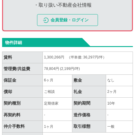
・取り扱い不動産会社情報
会員登録・ログイン
物件詳細
賃料
1,300,266円 （坪単価: 36,297円/坪）
管理費/共益費
78,804円 (2,199円/坪)
保証金
敷金
6ヶ月
なし
償却
礼金
ご相談
2ヶ月
契約種別
契約期間
定期借家
10年
再契約料
造作価格
-
-
仲介手数料
取引様態
1ヶ月
一般