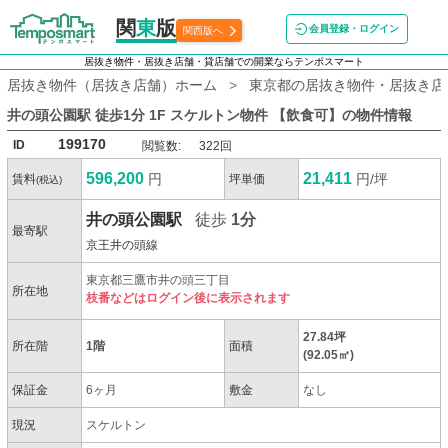
関
東
版
会員登録・ログイン
関西版へ
居抜き物件・居抜き店舗・貸店舗での開業ならテンポスマート
居抜き物件（居抜き店舗）ホーム
東京都の居抜き物件・居抜き店
井の頭公園駅 徒歩1分 1F スケルトン物件 【飲食可】
の物件情報
199170
ID
閲覧数:
322回
596,200
21,411
円
円/坪
賃料
坪単価
(税込)
井の頭公園駅
徒歩
1分
最寄駅
京王井の頭線
東京都三鷹市井の頭三丁目
所在地
枝番などはログイン後に表示されます
27.84坪
所在階
1階
面積
(92.05㎡)
保証金
6ヶ月
敷金
なし
現況
スケルトン