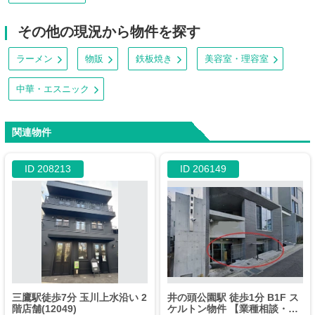
その他の現況から物件を探す
ラーメン
物販
鉄板焼き
美容室・理容室
中華・エスニック
関連物件
ID 208213
ID 206149
三鷹駅徒歩7分 玉川上水沿い 2
井の頭公園駅 徒歩1分 B1F ス
階店舗(12049)
ケルトン物件 【業種相談・重