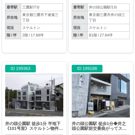
飲食相談可】
最寄駅
三鷹駅/7分
最寄駅
井の頭公園駅/1分
東京都三鷹市下連雀三
東京都三鷹市井の頭三
所在地
所在地
丁目
丁目
現況
スケルトン
現況
スケルトン
階 / 坪
2階 / 17.88坪
階 / 坪
B1階 / 27.84坪
ID 199363
ID 199188
井の頭公園駅 徒歩1分 半地下
井の頭公園駅 徒歩1分◆井之
《101号室》スケルトン物件
頭公園駅前交番曲がってスグ
【重飲食可】
◆重飲食も相談可◆井の頭公