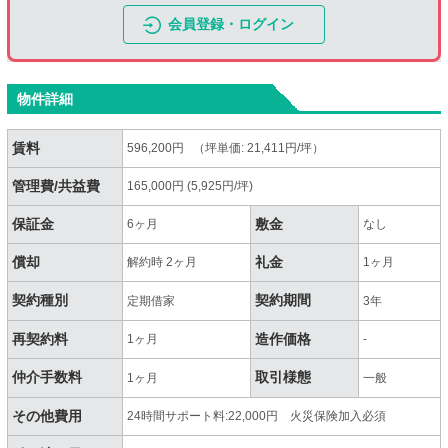
会員登録・ログイン
物件詳細
賃料
596,200円 （坪単価: 21,411円/坪）
管理費/共益費
165,000円 (5,925円/坪)
保証金
敷金
6ヶ月
なし
償却
礼金
解約時 2ヶ月
1ヶ月
契約種別
契約期間
定期借家
3年
再契約料
造作価格
1ヶ月
-
仲介手数料
取引様態
1ヶ月
一般
その他費用
24時間サポート料:22,000円 火災保険加入必須