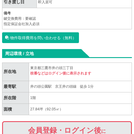
引き渡し日
即入居可
備考
鍵交換費用：要確認
指定保証会社加入必須
物件取得費用を問い合わせる（無料）
周辺環境 / 立地
東京都三鷹市井の頭三丁目
所在地
枝番などはログイン後に表示されます
最寄駅
井の頭公園駅
京王井の頭線
徒歩 1分
所在階
1階
面積
27.84坪（92.05㎡）
会員登録・ログイン後
に