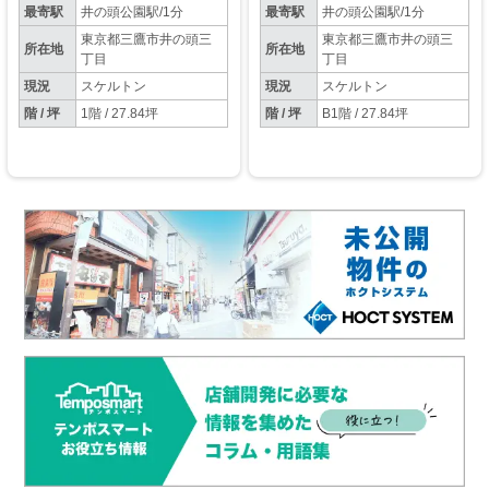
園も目の前で集客も期待大◆
最寄駅
井の頭公園駅/1分
最寄駅
井の頭公園駅/1分
東京都三鷹市井の頭三
東京都三鷹市井の頭三
所在地
所在地
丁目
丁目
現況
スケルトン
現況
スケルトン
階 / 坪
1階 / 27.84坪
階 / 坪
B1階 / 27.84坪