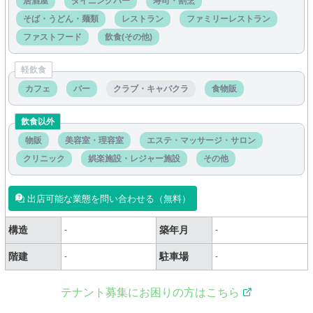
居酒屋
ダイニングバー
寿司・割烹
そば・うどん・麺類
レストラン
ファミリーレストラン
ファストフード
飲食(その他)
軽飲食
カフェ
バー
クラブ・キャバクラ
食物販
飲食以外
物販
美容室・理容室
エステ・マッサージ・サロン
クリニック
娯楽施設・レジャー施設
その他
出店可能な業態を問い合わせる（無料）
構造
築年月
-
-
階建
駐車場
-
-
テナント募集にお困りの方はこちら