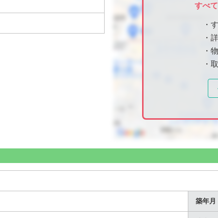
すべ
・
・
・物
・
築年月