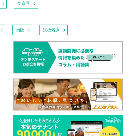
文京区
物販
鉄板焼き