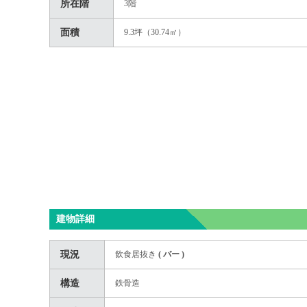
所在階
3階
面積
9.3坪（30.74㎡）
建物詳細
現況
飲食居抜き
(
バー
)
構造
鉄骨造