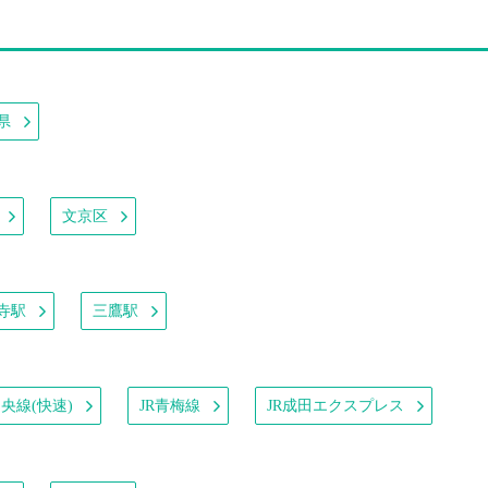
県
文京区
寺駅
三鷹駅
中央線(快速)
JR青梅線
JR成田エクスプレス