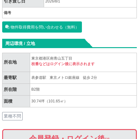
引き渡し日
2026/8/1
備考
物件取得費用を問い合わせる（無料）
周辺環境 / 立地
東京都港区南青山五丁目
所在地
枝番などはログイン後に表示されます
最寄駅
表参道駅
東京メトロ銀座線
徒歩 2分
所在階
B2階
面積
30.74坪（101.65㎡）
業種不問
会員登録・ログイン後