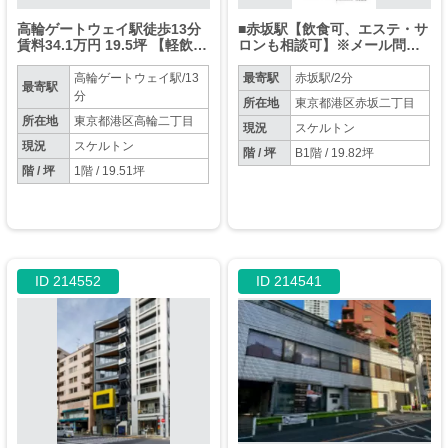
高輪ゲートウェイ駅徒歩13分
■赤坂駅【飲食可、エステ・サ
賃料34.1万円 19.5坪 【軽飲食
ロンも相談可】※メール問い
程度相談】
合わせのみ対応可※
高輪ゲートウェイ駅/13
最寄駅
赤坂駅/2分
最寄駅
分
所在地
東京都港区赤坂二丁目
所在地
東京都港区高輪二丁目
現況
スケルトン
現況
スケルトン
階 / 坪
B1階 / 19.82坪
階 / 坪
1階 / 19.51坪
ID 214552
ID 214541