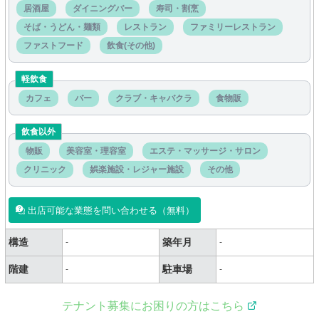
居酒屋
ダイニングバー
寿司・割烹
そば・うどん・麺類
レストラン
ファミリーレストラン
ファストフード
飲食(その他)
軽飲食
カフェ
バー
クラブ・キャバクラ
食物販
飲食以外
物販
美容室・理容室
エステ・マッサージ・サロン
クリニック
娯楽施設・レジャー施設
その他
出店可能な業態を問い合わせる（無料）
構造
築年月
-
-
階建
駐車場
-
-
テナント募集にお困りの方はこちら