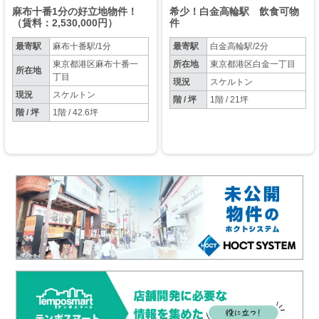
麻布十番1分の好立地物件！
希少！白金高輪駅 飲食可物
（賃料：2,530,000円）
件
最寄駅
麻布十番駅/1分
最寄駅
白金高輪駅/2分
東京都港区麻布十番一
所在地
東京都港区白金一丁目
所在地
丁目
現況
スケルトン
現況
スケルトン
階 / 坪
1階 / 21坪
階 / 坪
1階 / 42.6坪