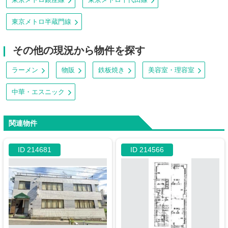
東京メトロ半蔵門線
その他の現況から物件を探す
ラーメン
物販
鉄板焼き
美容室・理容室
中華・エスニック
関連物件
ID 214681
ID 214566