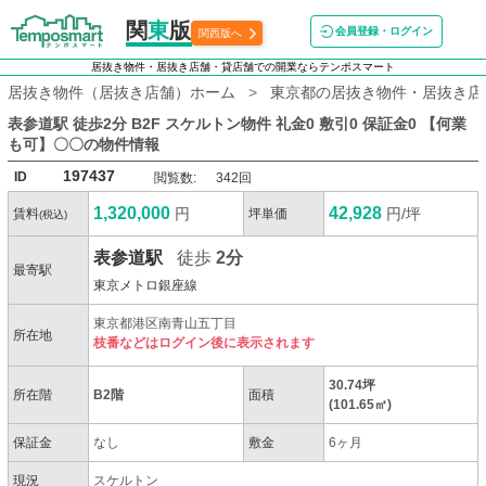
関
東
版
会員登録・ログイン
関西版へ
居抜き物件・居抜き店舗・貸店舗での開業ならテンポスマート
居抜き物件（居抜き店舗）ホーム
東京都の居抜き物件・居抜き店
表参道駅 徒歩2分 B2F スケルトン物件 礼金0 敷引0 保証金0 【何業
も可】〇〇
の物件情報
197437
ID
閲覧数:
342回
1,320,000
42,928
円
円/坪
賃料
坪単価
(税込)
表参道駅
徒歩
2分
最寄駅
東京メトロ銀座線
東京都港区南青山五丁目
所在地
枝番などはログイン後に表示されます
30.74坪
所在階
B2階
面積
(101.65㎡)
保証金
なし
敷金
6ヶ月
現況
スケルトン