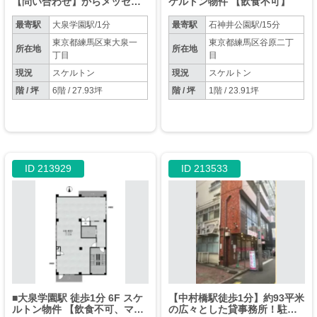
【問い合わせ】からメッセー
ケルトン物件 【飲食不可】
ジをお願い致します◎※お電
話はお控えください。
最寄駅
大泉学園駅/1分
最寄駅
石神井公園駅/15分
東京都練馬区東大泉一
東京都練馬区谷原二丁
所在地
所在地
丁目
目
現況
スケルトン
現況
スケルトン
階 / 坪
6階 / 27.93坪
階 / 坪
1階 / 23.91坪
ID 213929
ID 213533
■大泉学園駅 徒歩1分 6F スケ
【中村橋駅徒歩1分】約93平米
ルトン物件 【飲食不可、マッ
の広々とした貸事務所！駐車