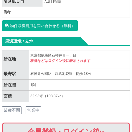
引き渡し日
入居日相談
備考
物件取得費用を問い合わせる（無料）
周辺環境 / 立地
東京都練馬区石神井台一丁目
所在地
枝番などはログイン後に表示されます
最寄駅
石神井公園駅
西武池袋線
徒歩 18分
所在階
1階
面積
32.93坪（108.87㎡）
業種不問
営業中
会員登録・ログイン後