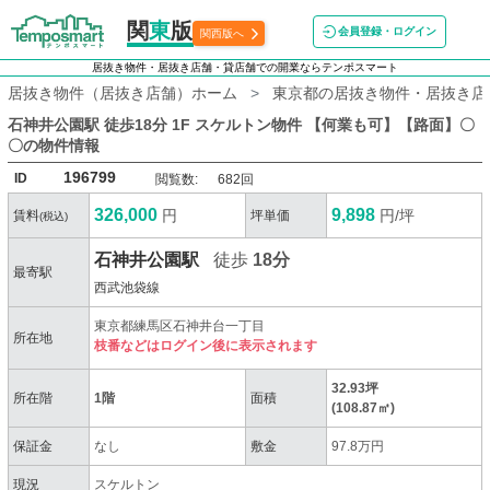
関
東
版
会員登録・ログイン
関西版へ
居抜き物件・居抜き店舗・貸店舗での開業ならテンポスマート
居抜き物件（居抜き店舗）ホーム
東京都の居抜き物件・居抜き店
石神井公園駅 徒歩18分 1F スケルトン物件 【何業も可】【路面】〇
〇
の物件情報
196799
ID
閲覧数:
682回
326,000
9,898
円
円/坪
賃料
坪単価
(税込)
石神井公園駅
徒歩
18分
最寄駅
西武池袋線
東京都練馬区石神井台一丁目
所在地
枝番などはログイン後に表示されます
32.93坪
所在階
1階
面積
(108.87㎡)
保証金
なし
敷金
97.8万円
現況
スケルトン