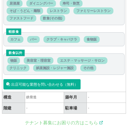
居酒屋
ダイニングバー
寿司・割烹
そば・うどん・麺類
レストラン
ファミリーレストラン
ファストフード
飲食(その他)
軽飲食
カフェ
バー
クラブ・キャバクラ
食物販
飲食以外
物販
美容室・理容室
エステ・マッサージ・サロン
クリニック
娯楽施設・レジャー施設
その他
出店可能な業態を問い合わせる（無料）
構造
築年月
鉄骨造
-
階建
駐車場
-
-
テナント募集にお困りの方はこちら