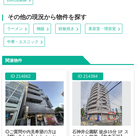
その他の現況から物件を探す
ラーメン
物販
鉄板焼き
美容室・理容室
中華・エスニック
関連物件
ID 214662
ID 214384
◎ご質問や内見希望の方は
石神井公園駅 徒歩15分 1F ス