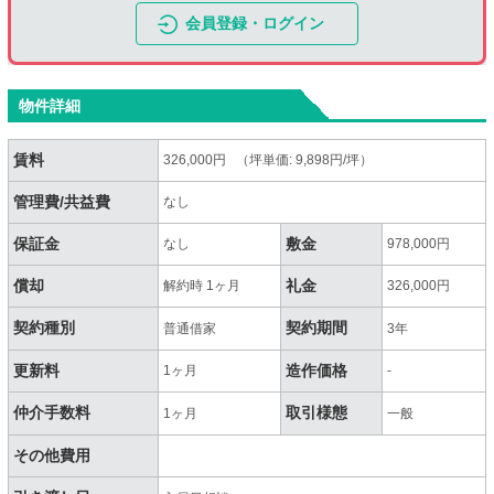
会員登録・ログイン
物件詳細
賃料
326,000円 （坪単価: 9,898円/坪）
管理費/共益費
なし
保証金
敷金
なし
978,000円
償却
礼金
解約時 1ヶ月
326,000円
契約種別
契約期間
普通借家
3年
更新料
造作価格
1ヶ月
-
仲介手数料
取引様態
1ヶ月
一般
その他費用