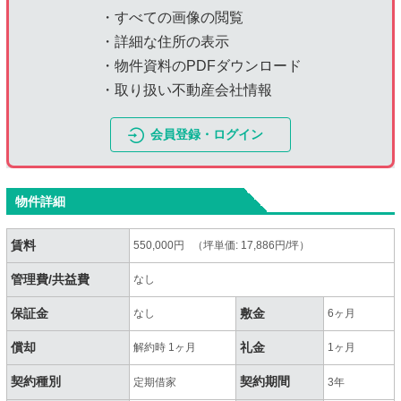
・すべての画像の閲覧
・詳細な住所の表示
・物件資料のPDFダウンロード
・取り扱い不動産会社情報
会員登録・ログイン
物件詳細
賃料
550,000円 （坪単価: 17,886円/坪）
管理費/共益費
なし
保証金
敷金
なし
6ヶ月
償却
礼金
解約時 1ヶ月
1ヶ月
契約種別
契約期間
定期借家
3年