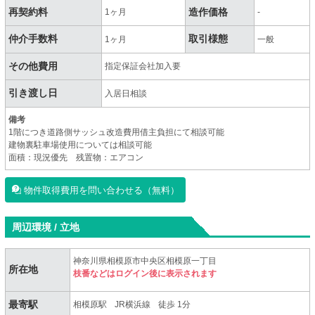
再契約料
造作価格
1ヶ月
-
仲介手数料
取引様態
1ヶ月
一般
その他費用
指定保証会社加入要
引き渡し日
入居日相談
備考
1階につき道路側サッシュ改造費用借主負担にて相談可能
建物裏駐車場使用については相談可能
面積：現況優先 残置物：エアコン
物件取得費用を問い合わせる（無料）
周辺環境 / 立地
神奈川県相模原市中央区相模原一丁目
所在地
枝番などはログイン後に表示されます
最寄駅
相模原駅
JR横浜線
徒歩 1分