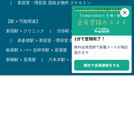
|
美容室・理容室 居抜き物件
スケルトン
【駅 × 可能用途】
新宿駅 × クリニック
|
渋谷駅 × カフェ
池袋駅 × ラーメン
|
表参道駅 × 美容室・理容室
恵比寿駅 × レストラン
|
銀座駅 × バー
吉祥寺駅 × 居酒屋
|
麻布十番駅 × レストラン
新橋駅 × 居酒屋
|
六本木駅 × エステ・マッサージ・サロン
【駅】
新宿駅 居抜き物件
|
渋谷駅 居抜き物件
池袋駅 居抜き物件
|
横浜駅 居抜き物件
秋葉原駅 居抜き物件
|
六本木駅 居抜き物件
赤坂見附駅 居抜き物件
|
神田駅 居抜き物件
銀座駅 居抜き物件
|
吉祥寺駅 居抜き物件
梅田駅 居抜き物件
|
心斎橋駅 居抜き物件
本町駅 居抜き物件