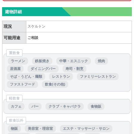
建物詳細
現況
スケルトン
可能用途
ご相談
重飲食
ラーメン
鉄板焼き
中華・エスニック
焼肉
居酒屋
ダイニングバー
寿司・割烹
そば・うどん・麺類
レストラン
ファミリーレストラン
ファストフード
飲食(その他)
軽飲食
カフェ
バー
クラブ・キャバクラ
食物販
飲食以外
物販
美容室・理容室
エステ・マッサージ・サロン