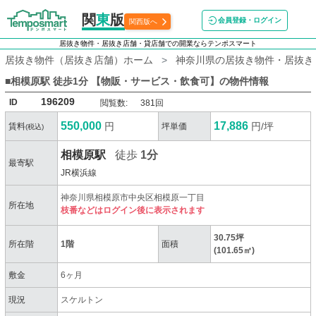
関
東
版
会員登録・ログイン
関西版へ
居抜き物件・居抜き店舗・貸店舗での開業ならテンポスマート
居抜き物件（居抜き店舗）ホーム
神奈川県の居抜き物件・居抜き
■相模原駅 徒歩1分 【物販・サービス・飲食可】
の物件情報
196209
ID
閲覧数:
381回
550,000
17,886
円
円/坪
賃料
坪単価
(税込)
相模原駅
徒歩
1分
最寄駅
JR横浜線
神奈川県相模原市中央区相模原一丁目
所在地
枝番などはログイン後に表示されます
30.75坪
所在階
1階
面積
(101.65㎡)
敷金
6ヶ月
現況
スケルトン