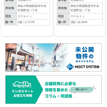
最寄駅
矢部駅/2分
最寄駅
矢部駅/2分
神奈川県相模原市中央
神奈川県相模原市中央
所在地
所在地
区淵野辺一丁目
区淵野辺一丁目
現況
スケルトン
現況
スケルトン
階 / 坪
2階 / 17.57坪
階 / 坪
2階 / 19.36坪