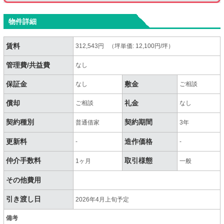
物件詳細
賃料
312,543円 （坪単価: 12,100円/坪）
管理費/共益費
なし
保証金
敷金
なし
ご相談
償却
礼金
ご相談
なし
契約種別
契約期間
普通借家
3年
更新料
造作価格
-
-
仲介手数料
取引様態
1ヶ月
一般
その他費用
引き渡し日
2026年4月上旬予定
備考