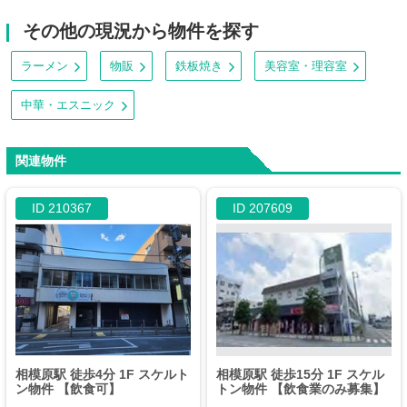
その他の現況から物件を探す
ラーメン
物販
鉄板焼き
美容室・理容室
中華・エスニック
関連物件
ID 210367
ID 207609
相模原駅 徒歩4分 1F スケルト
相模原駅 徒歩15分 1F スケル
ン物件 【飲食可】
トン物件 【飲食業のみ募集】