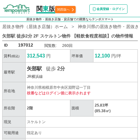
関
東
版
会員登録・ログイン
関西版へ
居抜き物件・居抜き店舗・貸店舗での開業ならテンポスマート
居抜き物件（居抜き店舗）ホーム
神奈川県の居抜き物件・居抜き
矢部駅 徒歩2分 2F スケルトン物件 【軽飲食程度相談】
の物件情報
197012
ID
閲覧数:
260回
312,543
12,100
円
円/坪
賃料
坪単価
(税込)
矢部駅
徒歩
2分
最寄駅
JR横浜線
神奈川県相模原市中央区淵野辺一丁目
所在地
枝番などはログイン後に表示されます
25.83坪
所在階
2階
面積
(85.38㎡)
現況
スケルトン
可能用途
指定あり