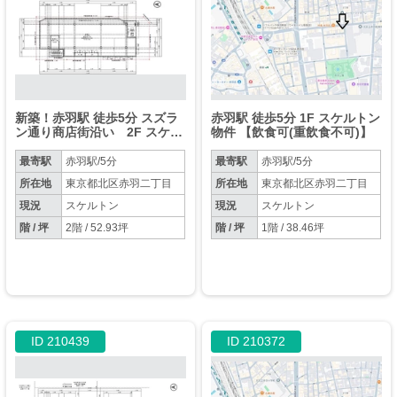
新築！赤羽駅 徒歩5分 スズラ
赤羽駅 徒歩5分 1F スケルトン
ン通り商店街沿い 2F スケル
物件 【飲食可(重飲食不可)】
トン物件 【飲食可】他フロア
もあり
最寄駅
赤羽駅/5分
最寄駅
赤羽駅/5分
所在地
東京都北区赤羽二丁目
所在地
東京都北区赤羽二丁目
現況
スケルトン
現況
スケルトン
階 / 坪
2階 / 52.93坪
階 / 坪
1階 / 38.46坪
ID 210439
ID 210372