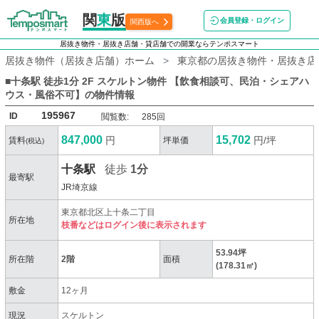
関
東
版
会員登録・ログイン
関西版へ
居抜き物件・居抜き店舗・貸店舗での開業ならテンポスマート
居抜き物件（居抜き店舗）ホーム
東京都の居抜き物件・居抜き店
■十条駅 徒歩1分 2F スケルトン物件 【飲食相談可、民泊・シェアハ
ウス・風俗不可】
の物件情報
195967
ID
閲覧数:
285回
847,000
15,702
円
円/坪
賃料
坪単価
(税込)
十条駅
徒歩
1分
最寄駅
JR埼京線
東京都北区上十条二丁目
所在地
枝番などはログイン後に表示されます
53.94坪
所在階
2階
面積
(178.31㎡)
敷金
12ヶ月
現況
スケルトン