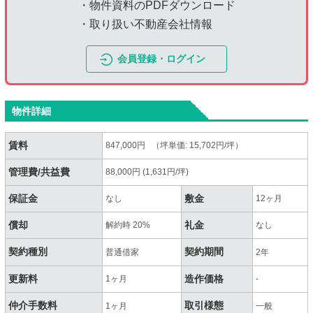
・物件資料のPDFダウンロード
・取り扱い不動産会社情報
会員登録・ログイン
物件詳細
賃料
847,000円 （坪単価: 15,702円/坪）
管理費/共益費
88,000円 (1,631円/坪)
保証金
敷金
なし
12ヶ月
償却
礼金
解約時 20%
なし
契約種別
契約期間
普通借家
2年
更新料
造作価格
1ヶ月
-
仲介手数料
取引様態
1ヶ月
一般