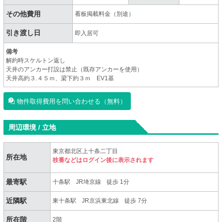
その他費用
看板掲載料金（別途）
引き渡し日
即入居可
備考
解約時スケルトン返し
天井のアンカー打設は禁止（既存アンカーを使用）
天井高約３.４５ｍ、梁下約３ｍ EV1基
物件取得費用を問い合わせる（無料）
周辺環境 / 立地
東京都北区上十条二丁目
所在地
枝番などはログイン後に表示されます
最寄駅
十条駅
JR埼京線
徒歩 1分
近隣駅
東十条駅
JR京浜東北線
徒歩 7分
所在階
2階