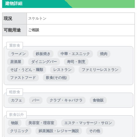
建物詳細
現況
スケルトン
可能用途
ご相談
重飲食
ラーメン
鉄板焼き
中華・エスニック
焼肉
居酒屋
ダイニングバー
寿司・割烹
そば・うどん・麺類
レストラン
ファミリーレストラン
ファストフード
飲食(その他)
軽飲食
カフェ
バー
クラブ・キャバクラ
食物販
飲食以外
物販
美容室・理容室
エステ・マッサージ・サロン
クリニック
娯楽施設・レジャー施設
その他