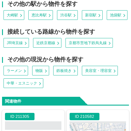
その他の駅から物件を探す
大崎駅
恵比寿駅
渋谷駅
新宿駅
池袋駅
接続している路線から物件を探す
JR埼京線
近鉄京都線
京都市営地下鉄烏丸線
その他の現況から物件を探す
ラーメン
物販
鉄板焼き
美容室・理容室
中華・エスニック
関連物件
ID 211305
ID 210582