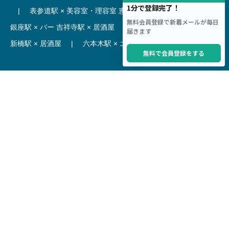
|
表参道駅 × 美容室・理容室
恵比寿駅 × レストラン
|
銀座駅 × バー
吉祥寺駅 × 居酒屋
|
麻布十番駅 × レストラン
新橋駅 × 居酒屋
|
六本木駅 × エステ・マッサージ・サロン
【駅】
新宿駅 居抜き物件
|
渋谷駅 居抜き物件
池袋駅 居抜き物件
|
横浜駅 居抜き物件
秋葉原駅 居抜き物件
|
六本木駅 居抜き物件
赤坂見附駅 居抜き物件
|
神田駅 居抜き物件
銀座駅 居抜き物件
|
吉祥寺駅 居抜き物件
梅田駅 居抜き物件
|
心斎橋駅 居抜き物件
本町駅 居抜き物件
|
尼崎駅 居抜き物件
三ノ宮駅 居抜き物件
|
京都駅 居抜き物件
烏丸駅 居抜き物件
|
四条駅 居抜き物件
Copyright © Hoct System corp. All rights reserved.