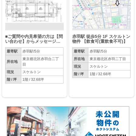
■ご質問や内見希望の方は【問
赤羽駅 徒歩5分 1F スケルトン
い合わせ】からメッセージを
物件 【飲食可(重飲食不可)】
お願い致します■※お電話はお
控えください。
最寄駅
赤羽駅/5分
最寄駅
赤羽駅/5分
東京都北区赤羽台二丁
所在地
東京都北区赤羽二丁目
所在地
目
現況
スケルトン
現況
スケルトン
階 / 坪
1階 / 32.68坪
階 / 坪
1階 / 32.68坪