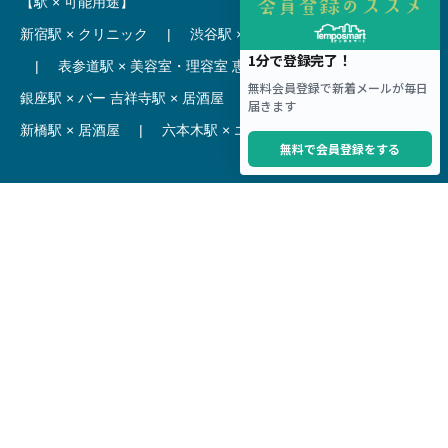
【駅 × 可能用途】
新宿駅 × クリニック
|
渋谷駅 × カフェ
池袋駅 × ラーメン
|
表参道駅 × 美容室・理容室
恵比寿駅 × レストラン
|
銀座駅 × バー
吉祥寺駅 × 居酒屋
|
麻布十番駅 × レストラン
新橋駅 × 居酒屋
|
六本木駅 × エステ・マッサージ・サロン
【駅】
新宿駅 居抜き物件
|
渋谷駅 居抜き物件
池袋駅 居抜き物件
|
横浜駅 居抜き物件
秋葉原駅 居抜き物件
|
六本木駅 居抜き物件
赤坂見附駅 居抜き物件
|
神田駅 居抜き物件
銀座駅 居抜き物件
|
吉祥寺駅 居抜き物件
梅田駅 居抜き物件
|
心斎橋駅 居抜き物件
本町駅 居抜き物件
|
尼崎駅 居抜き物件
三ノ宮駅 居抜き物件
|
京都駅 居抜き物件
烏丸駅 居抜き物件
|
四条駅 居抜き物件