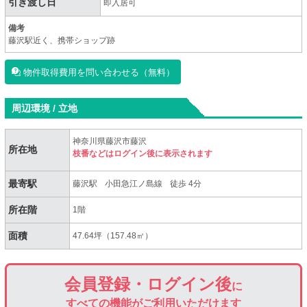
引き渡し日
即入居可
備考
藤沢駅近く、携帯ショップ跡
物件取得費用を問い合わせる（無料）
周辺環境 / 立地
神奈川県藤沢市藤沢
所在地
枝番などはログイン後に表示されます
最寄駅
藤沢駅
小田急江ノ島線
徒歩 4分
所在階
1階
面積
47.64坪（157.48㎡）
会員登録・ログイン後
に
すべての機能がご利用いただけます