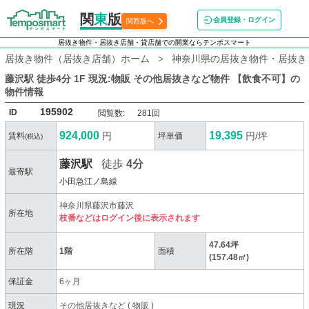
関
東
版
会員登録・ログイン
関西版へ
居抜き物件・居抜き店舗・貸店舗での開業ならテンポスマート
居抜き物件（居抜き店舗）ホーム
神奈川県の居抜き物件・居抜き
藤沢駅 徒歩4分 1F 現況:物販 その他居抜きなど物件 【飲食不可】
の
物件情報
195902
ID
閲覧数:
281回
924,000
19,395
円
円/坪
賃料
坪単価
(税込)
藤沢駅
徒歩
4分
最寄駅
小田急江ノ島線
神奈川県藤沢市藤沢
所在地
枝番などはログイン後に表示されます
47.64坪
所在階
1階
面積
(157.48㎡)
保証金
6ヶ月
現況
その他居抜きなど
(
物販
)