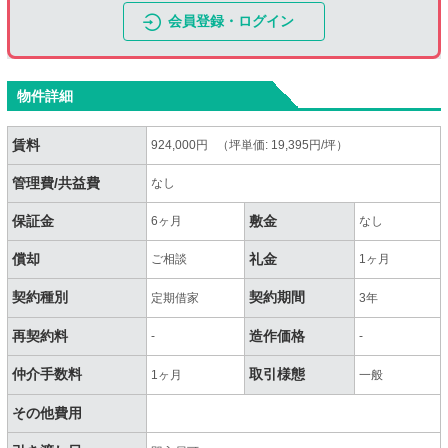
会員登録・ログイン
物件詳細
賃料
924,000円 （坪単価: 19,395円/坪）
管理費/共益費
なし
保証金
敷金
6ヶ月
なし
償却
礼金
ご相談
1ヶ月
契約種別
契約期間
定期借家
3年
再契約料
造作価格
-
-
仲介手数料
取引様態
1ヶ月
一般
その他費用