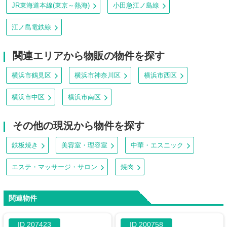
JR東海道本線(東京～熱海)
小田急江ノ島線
江ノ島電鉄線
関連エリアから物販の物件を探す
横浜市鶴見区
横浜市神奈川区
横浜市西区
横浜市中区
横浜市南区
その他の現況から物件を探す
鉄板焼き
美容室・理容室
中華・エスニック
エステ・マッサージ・サロン
焼肉
関連物件
ID 207423
ID 200758