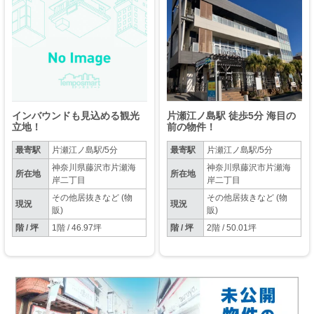
インバウンドも見込める観光
片瀬江ノ島駅 徒歩5分 海目の
立地！
前の物件！
最寄駅
片瀬江ノ島駅/5分
最寄駅
片瀬江ノ島駅/5分
神奈川県藤沢市片瀬海
神奈川県藤沢市片瀬海
所在地
所在地
岸二丁目
岸二丁目
その他居抜きなど (物
その他居抜きなど (物
現況
現況
販)
販)
階 / 坪
1階 / 46.97坪
階 / 坪
2階 / 50.01坪