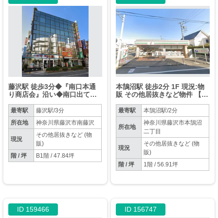
藤沢駅 徒歩3分◆『南口本通
本鵠沼駅 徒歩2分 1F 現況:物
り商店会』沿い◆南口出て真
販 その他居抜きなど物件 【業
っ直ぐ◆【カラオケ】や【ネ
種相談】
ットカフェ】の入るビルで深
最寄駅
藤沢駅/3分
最寄駅
本鵠沼駅/2分
夜も集客期待◆
所在地
神奈川県藤沢市南藤沢
神奈川県藤沢市本鵠沼
所在地
二丁目
その他居抜きなど (物
現況
販)
その他居抜きなど (物
現況
販)
階 / 坪
B1階 / 47.84坪
階 / 坪
1階 / 56.91坪
ID 159466
ID 156747