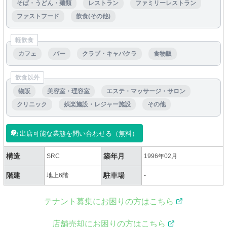
そば・うどん・麺類
レストラン
ファミリーレストラン
ファストフード
飲食(その他)
軽飲食
カフェ
バー
クラブ・キャバクラ
食物販
飲食以外
物販
美容室・理容室
エステ・マッサージ・サロン
クリニック
娯楽施設・レジャー施設
その他
出店可能な業態を問い合わせる（無料）
構造
築年月
SRC
1996年02月
階建
駐車場
地上6階
-
テナント募集にお困りの方はこちら
店舗売却にお困りの方はこちら