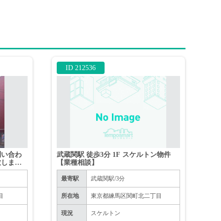
ID 212536
問い合わ
武蔵関駅 徒歩3分 1F スケルトン物件
致します
【業種相談】
。
最寄駅
武蔵関駅/3分
目
所在地
東京都練馬区関町北二丁目
現況
スケルトン