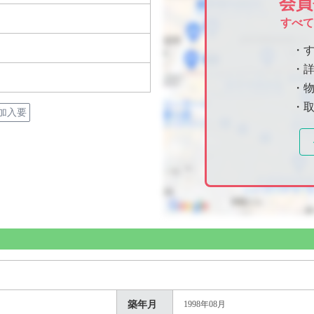
会員
すべ
・
・
・物
・
加入要
築年月
1998年08月