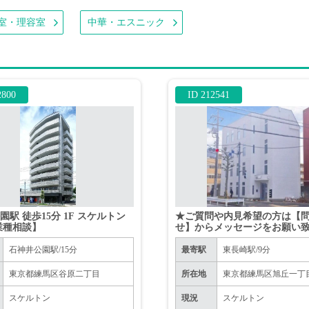
室・理容室
中華・エスニック
2800
ID 212541
園駅 徒歩15分 1F スケルトン
★ご質問や内見希望の方は【
業種相談】
せ】からメッセージをお願い
★※お電話はお控えください
石神井公園駅/15分
最寄駅
東長崎駅/9分
東京都練馬区谷原二丁目
所在地
東京都練馬区旭丘一丁
スケルトン
現況
スケルトン