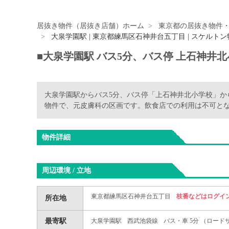
居抜き物件（居抜き店舗）ホーム
東京都の居抜き物件
大泉学園駅 | 東京都練馬区石神井台五丁目 | スケルトン
■大泉学園駅 バス5分、バス停 上⽯神井北
大泉学園駅からバス5分、バス停「上石神井北小学校」から徒
物件で、元皮膚科の区画です。飲食店での利用は不可と
物件詳細
周辺環境 / 立地
東京都練馬区石神井台五丁目
枝番などはログイ
所在地
最寄駅
大泉学園駅
西武池袋線
バス・車 5分 （ロード