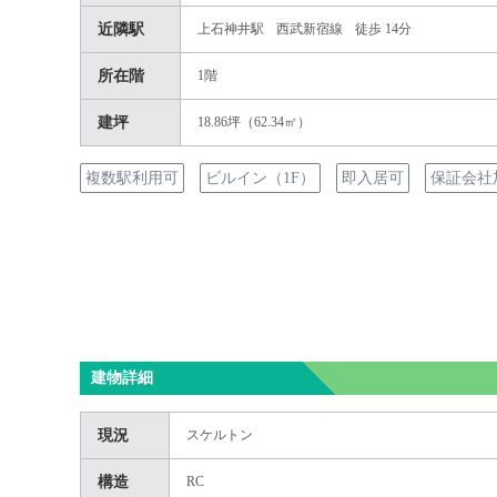
近隣駅
上石神井駅
西武新宿線
徒歩 14分
所在階
1階
建坪
18.86坪（62.34㎡）
複数駅利用可
ビルイン（1F）
即入居可
保証会社
建物詳細
現況
スケルトン
構造
RC