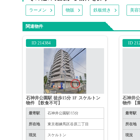
ラーメン
物販
鉄板焼き
美容
関連物件
ID 214384
ID 21
石神井公園駅 徒歩15分 1F スケルトン
石神井公
物件 【飲食不可】
物件 【
最寄駅
石神井公園駅/15分
最寄駅
所在地
東京都練馬区谷原二丁目
所在地
現況
スケルトン
現況