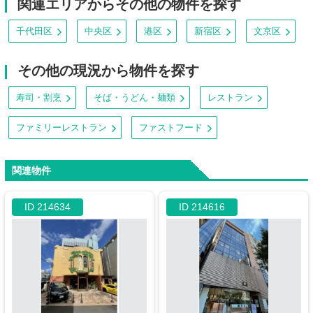
関連エリアからその他の物件を探す
千代田区
中央区
港区
新宿区
文京区
その他の現況から物件を探す
寿司・割烹
そば・うどん・麺類
レストラン
ファミリーレストラン
ファストフード
関連物件
ID 214634
ID 214616