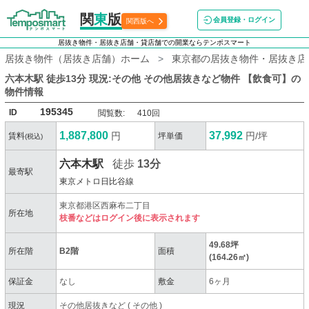
関
東
版
会員登録・ログイン
関西版へ
居抜き物件・居抜き店舗・貸店舗での開業ならテンポスマート
居抜き物件（居抜き店舗）ホーム
東京都の居抜き物件・居抜き店
六本木駅 徒歩13分 現況:その他 その他居抜きなど物件 【飲食可】
の
物件情報
195345
ID
閲覧数:
410回
1,887,800
37,992
円
円/坪
賃料
坪単価
(税込)
六本木駅
徒歩
13分
最寄駅
東京メトロ日比谷線
東京都港区西麻布二丁目
所在地
枝番などはログイン後に表示されます
49.68坪
所在階
B2階
面積
(164.26㎡)
保証金
なし
敷金
6ヶ月
現況
その他居抜きなど
(
その他
)