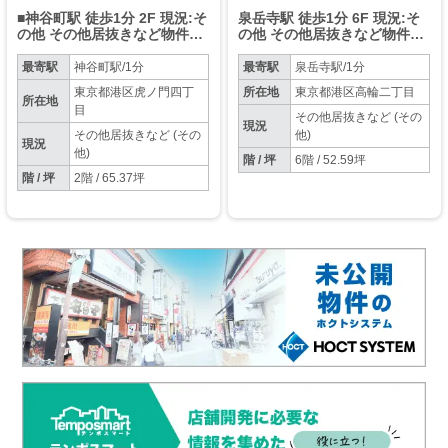
■神谷町駅 徒歩1分 2F 現況:そ
泉岳寺駅 徒歩1分 6F 現況:そ
の他 その他居抜きなど物件
の他 その他居抜きなど物件
【業種相談】
【業種相談】
最寄駅
神谷町駅/1分
最寄駅
泉岳寺駅/1分
東京都港区虎ノ門四丁
所在地
東京都港区高輪二丁目
所在地
目
その他居抜きなど (その
現況
その他居抜きなど (その
他)
現況
他)
階 / 坪
6階 / 52.59坪
階 / 坪
2階 / 65.37坪