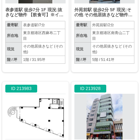
表参道駅 徒歩7分 1F 現況:抜
外苑前駅 徒歩2分 5F 現況:そ
きなど物件 【飲食可】※イン
の他 その他居抜きなど物件
テリアショールーム居抜き
【不特定多数の出入がある業
種不可】
最寄駅
表参道駅/7分
最寄駅
外苑前駅/2分
東京都港区西麻布二丁
東京都港区南青山二丁
所在地
所在地
目
目
その他居抜きなど (その
その他居抜きなど (その
現況
現況
他)
他)
階 / 坪
1階 / 31.95坪
階 / 坪
5階 / 51.41坪
ID 213983
ID 213928