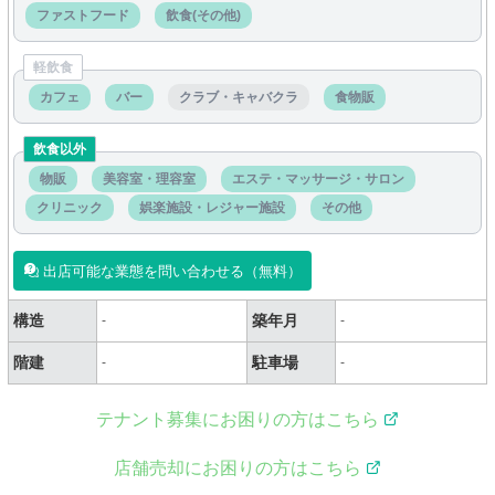
ファストフード
飲食(その他)
軽飲食
カフェ
バー
クラブ・キャバクラ
食物販
飲食以外
物販
美容室・理容室
エステ・マッサージ・サロン
クリニック
娯楽施設・レジャー施設
その他
出店可能な業態を問い合わせる（無料）
構造
築年月
-
-
階建
駐車場
-
-
テナント募集にお困りの方はこちら
店舗売却にお困りの方はこちら