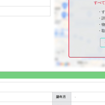
すべ
・
・
・物
・
築年月
-