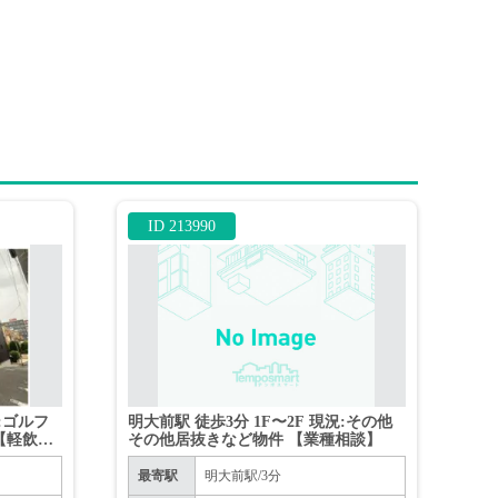
ID 213990
況:ゴルフ
明大前駅 徒歩3分 1F〜2F 現況:その他
【軽飲食
その他居抜きなど物件 【業種相談】
最寄駅
明大前駅/3分