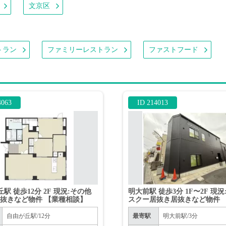
文京区
トラン
ファミリーレストラン
ファストフード
4063
ID 214013
駅 徒歩12分 2F 現況:その他
明大前駅 徒歩3分 1F〜2F 現
抜きなど物件 【業種相談】
スクー居抜き居抜きなど物件 
可】
自由が丘駅/12分
最寄駅
明大前駅/3分