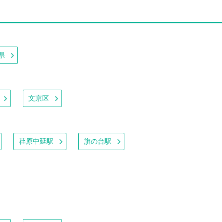
県
文京区
荏原中延駅
旗の台駅