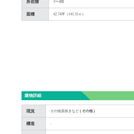
所在階
3〜4階
面積
42.74坪（141.31㎡）
建物詳細
現況
その他居抜きなど
(
その他
)
構造
-