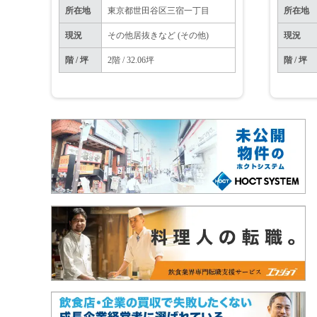
所在地
東京都世田谷区三宿一丁目
所在地
現況
その他居抜きなど (その他)
現況
階 / 坪
2階 / 32.06坪
階 / 坪