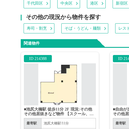
千代田区
中央区
港区
新宿区
その他の現況から物件を探す
寿司・割烹
そば・うどん・麺類
レス
関連物件
ID 214388
ID 21
■池尻大橋駅 徒歩11分 2F 現況:その他
■自由が丘
その他居抜きなど物件 【スクール、サ
その他居
ロンその他相談可、飲食不可】
最寄駅
池尻大橋駅/11分
最寄駅