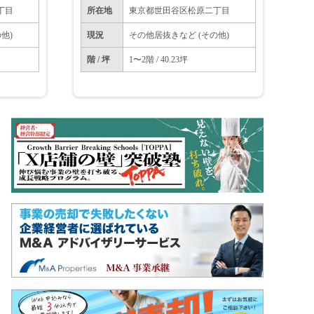
丁目
所在地
東京都世田谷区松原二丁目
他)
現況
その他居抜きなど (その他)
階 / 坪
1〜2階 / 40.23坪