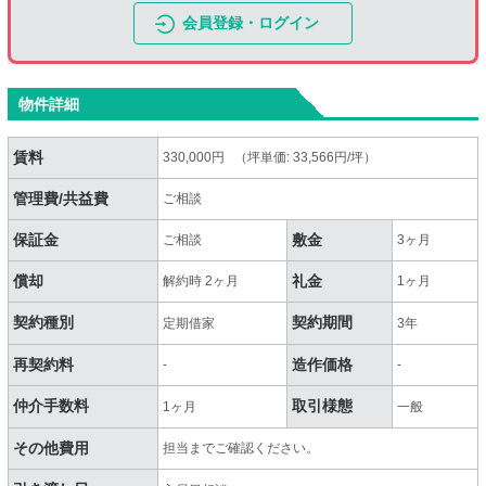
会員登録・ログイン
物件詳細
賃料
330,000円 （坪単価: 33,566円/坪）
管理費/共益費
ご相談
保証金
敷金
ご相談
3ヶ月
償却
礼金
解約時 2ヶ月
1ヶ月
契約種別
契約期間
定期借家
3年
再契約料
造作価格
-
-
仲介手数料
取引様態
1ヶ月
一般
その他費用
担当までご確認ください。