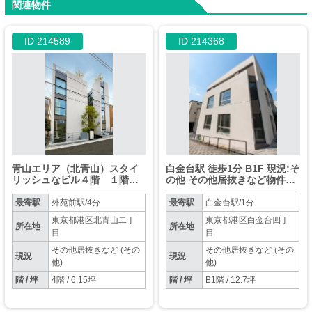
関連物件
ID 214589
ID 214368
青山エリア（北青山）スタイ
白金台駅 徒歩1分 B1F 現況:そ
リッシュなビル４階 １階に
の他 その他居抜きなど物件
ワインバル 飲食店不可
【重飲食可】
最寄駅
外苑前駅/4分
最寄駅
白金台駅/1分
東京都港区北青山二丁
東京都港区白金台四丁
所在地
所在地
目
目
その他居抜きなど (その
その他居抜きなど (その
現況
現況
他)
他)
階 / 坪
4階 / 6.15坪
階 / 坪
B1階 / 12.7坪