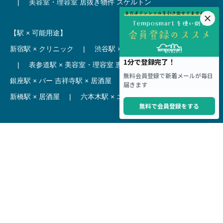
|
美容室・理容室 居抜き物件
スケルトン
【駅 × 可能用途】
新宿駅 × クリニック
|
渋谷駅 × カフェ
池袋駅 × ラーメン
|
表参道駅 × 美容室・理容室
恵比寿駅 × レストラン
|
銀座駅 × バー
吉祥寺駅 × 居酒屋
|
麻布十番駅 × レストラン
新橋駅 × 居酒屋
|
六本木駅 × エステ・マッサージ・サロン
【駅】
新宿駅 居抜き物件
|
渋谷駅 居抜き物件
池袋駅 居抜き物件
|
横浜駅 居抜き物件
秋葉原駅 居抜き物件
|
六本木駅 居抜き物件
赤坂見附駅 居抜き物件
|
神田駅 居抜き物件
銀座駅 居抜き物件
|
吉祥寺駅 居抜き物件
梅田駅 居抜き物件
|
心斎橋駅 居抜き物件
本町駅 居抜き物件
|
尼崎駅 居抜き物件
三ノ宮駅 居抜き物件
|