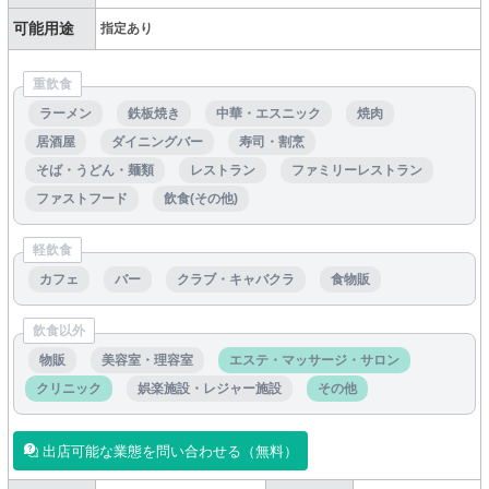
可能用途
指定あり
重飲食
ラーメン
鉄板焼き
中華・エスニック
焼肉
居酒屋
ダイニングバー
寿司・割烹
そば・うどん・麺類
レストラン
ファミリーレストラン
ファストフード
飲食(その他)
軽飲食
カフェ
バー
クラブ・キャバクラ
食物販
飲食以外
物販
美容室・理容室
エステ・マッサージ・サロン
クリニック
娯楽施設・レジャー施設
その他
出店可能な業態を問い合わせる（無料）