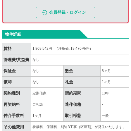
会員登録・ログイン
物件詳細
賃料
1,809,542円 （坪単価: 19,470円/坪）
管理費/共益費
なし
保証金
敷金
なし
8ヶ月
償却
礼金
なし
1ヶ月
契約種別
契約期間
定期借家
10年
再契約料
造作価格
ご相談
-
仲介手数料
取引様態
1ヶ月
一般
その他費用
看板料、保証料、別途B工事（区画割）が発生いたします。