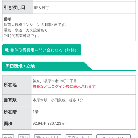
引き渡し日
即入居可
備考
駅前大規模マンションの1階区画です。
電気・水道・ガス設備あり
24時間営業可能です。
物件取得費用を問い合わせる（無料）
周辺環境 / 立地
神奈川県厚木市中町二丁目
所在地
枝番などはログイン後に表示されます
最寄駅
本厚木駅
小田急線
徒歩 1分
所在階
1階
面積
92.94坪（307.23㎡）