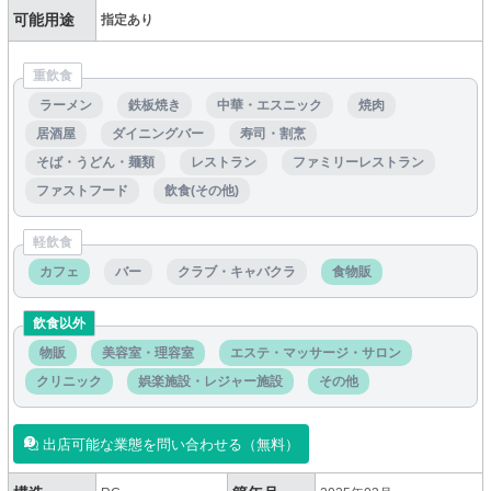
可能用途
指定あり
重飲食
ラーメン
鉄板焼き
中華・エスニック
焼肉
居酒屋
ダイニングバー
寿司・割烹
そば・うどん・麺類
レストラン
ファミリーレストラン
ファストフード
飲食(その他)
軽飲食
カフェ
バー
クラブ・キャバクラ
食物販
飲食以外
物販
美容室・理容室
エステ・マッサージ・サロン
クリニック
娯楽施設・レジャー施設
その他
出店可能な業態を問い合わせる（無料）