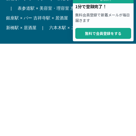
|
表参道駅 × 美容室・理容室
恵比寿駅 × レストラン
|
銀座駅 × バー
吉祥寺駅 × 居酒屋
|
麻布十番駅 × レストラン
新橋駅 × 居酒屋
|
六本木駅 × エステ・マッサージ・サロン
【駅】
新宿駅 居抜き物件
|
渋谷駅 居抜き物件
池袋駅 居抜き物件
|
横浜駅 居抜き物件
秋葉原駅 居抜き物件
|
六本木駅 居抜き物件
赤坂見附駅 居抜き物件
|
神田駅 居抜き物件
銀座駅 居抜き物件
|
吉祥寺駅 居抜き物件
梅田駅 居抜き物件
|
心斎橋駅 居抜き物件
本町駅 居抜き物件
|
尼崎駅 居抜き物件
三ノ宮駅 居抜き物件
|
京都駅 居抜き物件
烏丸駅 居抜き物件
|
四条駅 居抜き物件
Copyright © Hoct System corp. All rights reserved.