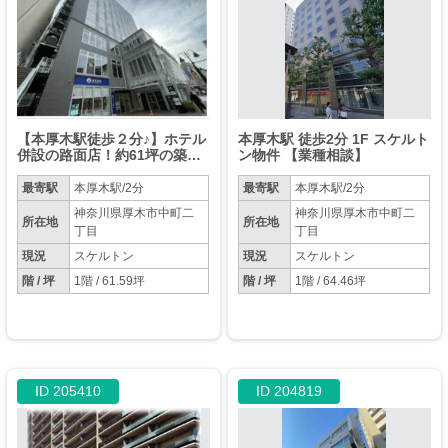
【本厚木駅徒歩２分♪】ホテル
本厚木駅 徒歩2分 1F スケルト
併設の路面店！約61坪の築浅
ン物件 【業種相談】
スケルトン物件 【飲食可】
最寄駅
本厚木駅/2分
最寄駅
本厚木駅/2分
神奈川県厚木市中町二
神奈川県厚木市中町二
所在地
所在地
丁目
丁目
現況
スケルトン
現況
スケルトン
階 / 坪
1階 / 61.59坪
階 / 坪
1階 / 64.46坪
ID 205410
ID 204819