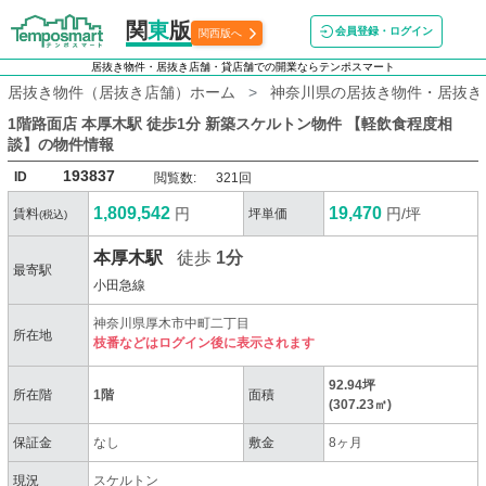
関
東
版
会員登録・ログイン
関西版へ
居抜き物件・居抜き店舗・貸店舗での開業ならテンポスマート
居抜き物件（居抜き店舗）ホーム
神奈川県の居抜き物件・居抜き
1階路面店 本厚木駅 徒歩1分 新築スケルトン物件 【軽飲食程度相
談】
の物件情報
193837
ID
閲覧数:
321回
1,809,542
19,470
円
円/坪
賃料
坪単価
(税込)
本厚木駅
徒歩
1分
最寄駅
小田急線
神奈川県厚木市中町二丁目
所在地
枝番などはログイン後に表示されます
92.94坪
所在階
1階
面積
(307.23㎡)
保証金
なし
敷金
8ヶ月
現況
スケルトン