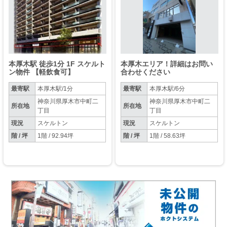
本厚木駅 徒歩1分 1F スケルト
本厚木エリア！詳細はお問い
ン物件 【軽飲食可】
合わせください
最寄駅
本厚木駅/1分
最寄駅
本厚木駅/6分
神奈川県厚木市中町二
神奈川県厚木市中町二
所在地
所在地
丁目
丁目
現況
スケルトン
現況
スケルトン
階 / 坪
1階 / 92.94坪
階 / 坪
1階 / 58.63坪