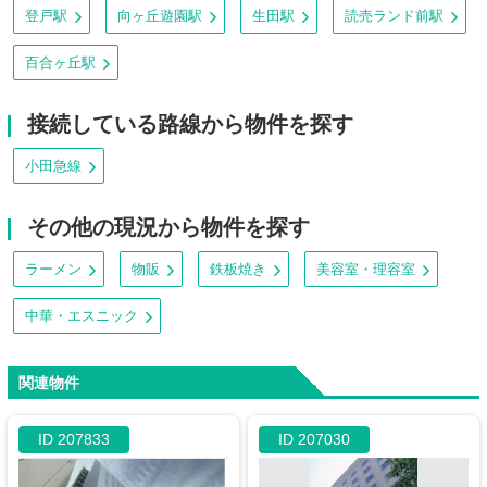
登戸駅
向ヶ丘遊園駅
生田駅
読売ランド前駅
百合ヶ丘駅
接続している路線から物件を探す
小田急線
その他の現況から物件を探す
ラーメン
物販
鉄板焼き
美容室・理容室
中華・エスニック
関連物件
ID 207833
ID 207030