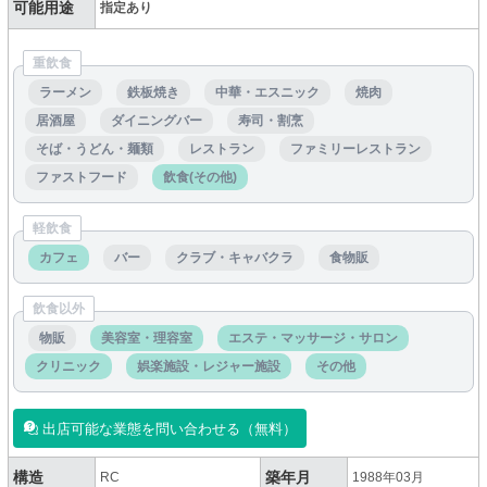
可能用途
指定あり
重飲食
ラーメン
鉄板焼き
中華・エスニック
焼肉
居酒屋
ダイニングバー
寿司・割烹
そば・うどん・麺類
レストラン
ファミリーレストラン
ファストフード
飲食(その他)
軽飲食
カフェ
バー
クラブ・キャバクラ
食物販
飲食以外
物販
美容室・理容室
エステ・マッサージ・サロン
クリニック
娯楽施設・レジャー施設
その他
出店可能な業態を問い合わせる（無料）
構造
築年月
RC
1988年03月