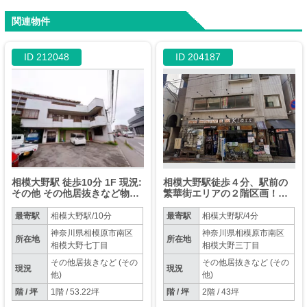
関連物件
ID 212048
ID 204187
相模大野駅 徒歩10分 1F 現況:
相模大野駅徒歩４分、駅前の
その他 その他居抜きなど物件
繁華街エリアの２階区画！サ
【飲食可】
ービス店舗等におすすめ！
最寄駅
相模大野駅/10分
最寄駅
相模大野駅/4分
神奈川県相模原市南区
神奈川県相模原市南区
所在地
所在地
相模大野七丁目
相模大野三丁目
その他居抜きなど (その
その他居抜きなど (その
現況
現況
他)
他)
階 / 坪
1階 / 53.22坪
階 / 坪
2階 / 43坪