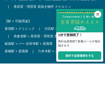
|
美容室・理容室 居抜き物件
スケルトン
【駅 × 可能用途】
新宿駅 × クリニック
|
渋谷駅 × カフェ
池袋駅 × ラーメン
|
表参道駅 × 美容室・理容室
恵比寿駅 × レストラン
|
銀座駅 × バー
吉祥寺駅 × 居酒屋
|
麻布十番駅 × レストラン
新橋駅 × 居酒屋
|
六本木駅 × エステ・マッサージ・サロン
【駅】
新宿駅 居抜き物件
|
渋谷駅 居抜き物件
池袋駅 居抜き物件
|
横浜駅 居抜き物件
秋葉原駅 居抜き物件
|
六本木駅 居抜き物件
赤坂見附駅 居抜き物件
|
神田駅 居抜き物件
銀座駅 居抜き物件
|
吉祥寺駅 居抜き物件
梅田駅 居抜き物件
|
心斎橋駅 居抜き物件
本町駅 居抜き物件