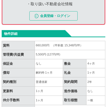
・取り扱い不動産会社情報
会員登録・ログイン
物件詳細
賃料
660,000円 （坪単価: 15,348円/坪）
管理費/共益費
5,500円 (127円/坪)
保証金
敷金
なし
4ヶ月
償却
礼金
解約時 1ヶ月
1ヶ月
契約種別
契約期間
普通借家
2年
更新料
造作価格
1ヶ月
なし
仲介手数料
取引様態
1ヶ月
一般