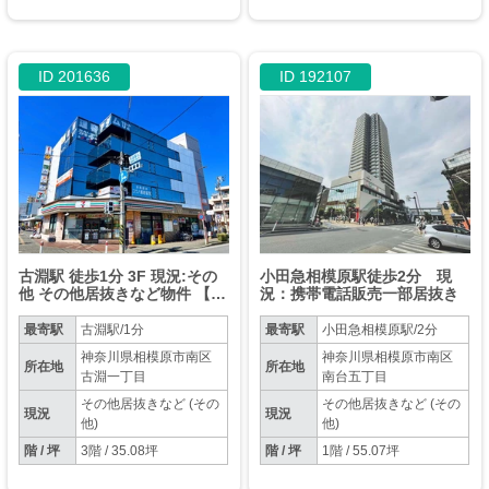
ID 201636
ID 192107
古淵駅 徒歩1分 3F 現況:その
小田急相模原駅徒歩2分 現
他 その他居抜きなど物件 【ク
況：携帯電話販売一部居抜き
リニック、塾、事務所等】
最寄駅
古淵駅/1分
最寄駅
小田急相模原駅/2分
神奈川県相模原市南区
神奈川県相模原市南区
所在地
所在地
古淵一丁目
南台五丁目
その他居抜きなど (その
その他居抜きなど (その
現況
現況
他)
他)
階 / 坪
3階 / 35.08坪
階 / 坪
1階 / 55.07坪