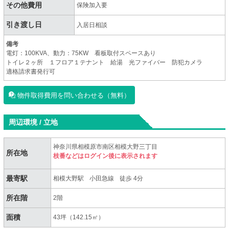
その他費用
保険加入要
引き渡し日
入居日相談
備考
電灯：100KVA、動力：75KW 看板取付スペースあり
トイレ２ヶ所 １フロア１テナント 給湯 光ファイバー 防犯カメラ
適格請求書発行可
物件取得費用を問い合わせる（無料）
周辺環境 / 立地
神奈川県相模原市南区相模大野三丁目
所在地
枝番などはログイン後に表示されます
最寄駅
相模大野駅
小田急線
徒歩 4分
所在階
2階
面積
43坪（142.15㎡）