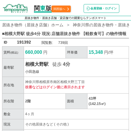
関
東
版
会員登録・ログイン
関西版へ
居抜き物件・居抜き店舗・貸店舗での開業ならテンポスマート
居抜き物件（居抜き店舗）ホーム
神奈川県の居抜き物件・居抜き
■相模大野駅 徒歩4分 現況:店舗居抜き物件 【軽飲食可】
の物件情報
191392
ID
閲覧数:
739回
660,000
15,348
円
円/坪
賃料
坪単価
(税込)
相模大野駅
徒歩
4分
最寄駅
小田急線
神奈川県相模原市南区相模大野三丁目
所在地
枝番などはログイン後に表示されます
43坪
所在階
2階
面積
(142.15㎡)
敷金
4ヶ月
現況
その他居抜きなど
(
その他
)