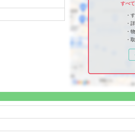
すべ
・
・
・物
・