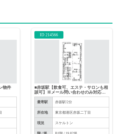
ID 214566
トン物件
■赤坂駅【飲食可、エステ・サロンも相
談可】※メール問い合わせのみ対応可
※
最寄駅
赤坂駅/2分
目
所在地
東京都港区赤坂二丁目
現況
スケルトン
階 / 坪
B1階 / 19.82坪