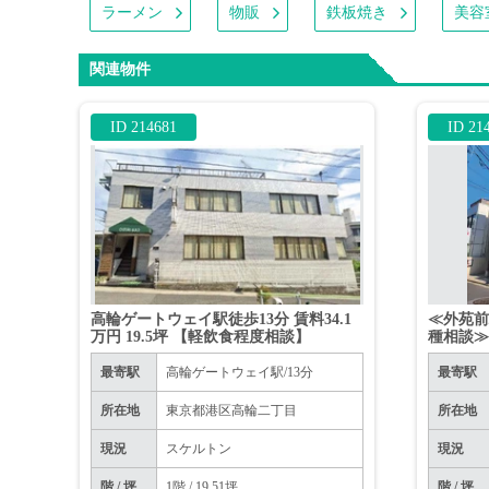
ラーメン
物販
鉄板焼き
美容
関連物件
ID 214681
ID 21
高輪ゲートウェイ駅徒歩13分 賃料34.1
≪外苑前
万円 19.5坪 【軽飲食程度相談】
種相談
最寄駅
高輪ゲートウェイ駅/13分
最寄駅
所在地
東京都港区高輪二丁目
所在地
現況
スケルトン
現況
階 / 坪
1階 / 19.51坪
階 / 坪