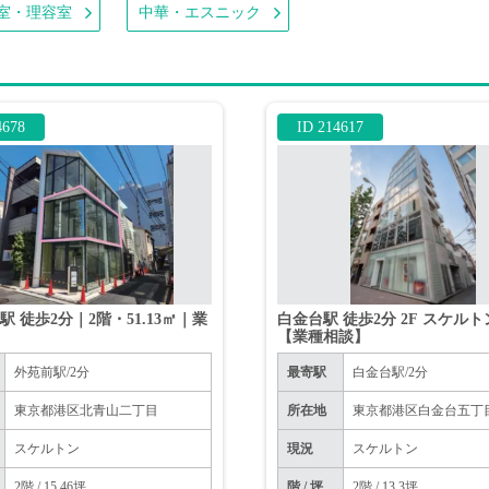
室・理容室
中華・エスニック
4678
ID 214617
駅 徒歩2分｜2階・51.13㎡｜業
白金台駅 徒歩2分 2F スケル
≫
【業種相談】
外苑前駅/2分
最寄駅
白金台駅/2分
東京都港区北青山二丁目
所在地
東京都港区白金台五丁
スケルトン
現況
スケルトン
2階 / 15.46坪
階 / 坪
2階 / 13.3坪