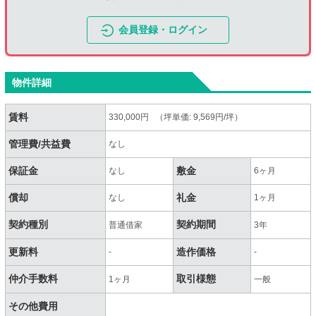
会員登録・ログイン
物件詳細
賃料
330,000円 （坪単価: 9,569円/坪）
管理費/共益費
なし
保証金
敷金
なし
6ヶ月
償却
礼金
なし
1ヶ月
契約種別
契約期間
普通借家
3年
更新料
造作価格
-
-
仲介手数料
取引様態
1ヶ月
一般
その他費用