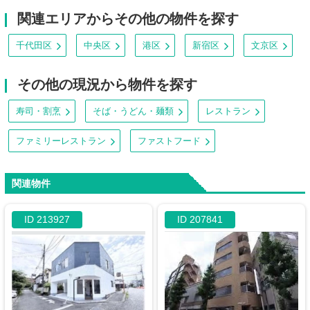
関連エリアからその他の物件を探す
千代田区
中央区
港区
新宿区
文京区
その他の現況から物件を探す
寿司・割烹
そば・うどん・麺類
レストラン
ファミリーレストラン
ファストフード
関連物件
ID 213927
ID 207841