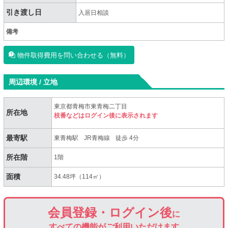
引き渡し日
入居日相談
備考
物件取得費用を問い合わせる（無料）
周辺環境 / 立地
東京都青梅市東青梅二丁目
所在地
枝番などはログイン後に表示されます
最寄駅
東青梅駅
JR青梅線
徒歩 4分
所在階
1階
面積
34.48坪（114㎡）
会員登録・ログイン後
に
すべての機能がご利用いただけます