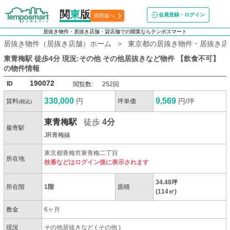
関
東
版
会員登録・ログイン
関西版へ
居抜き物件・居抜き店舗・貸店舗での開業ならテンポスマート
居抜き物件（居抜き店舗）ホーム
東京都の居抜き物件・居抜き店
東青梅駅 徒歩4分 現況:その他 その他居抜きなど物件 【飲食不可】
の物件情報
190072
ID
閲覧数:
252回
330,000
9,569
円
円/坪
賃料
坪単価
(税込)
東青梅駅
徒歩
4分
最寄駅
JR青梅線
東京都青梅市東青梅二丁目
所在地
枝番などはログイン後に表示されます
34.48坪
所在階
1階
面積
(114㎡)
敷金
6ヶ月
現況
その他居抜きなど
(
その他
)