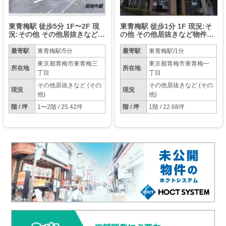
東青梅駅 徒歩5分 1F〜2F 現
東青梅駅 徒歩1分 1F 現況:そ
況:その他 その他居抜きなど物
の他 その他居抜きなど物件
件 【飲食不可】
【軽飲食可】
最寄駅
東青梅駅/5分
最寄駅
東青梅駅/1分
東京都青梅市東青梅三
東京都青梅市東青梅一
所在地
所在地
丁目
丁目
その他居抜きなど (その
その他居抜きなど (その
現況
現況
他)
他)
階 / 坪
1〜2階 / 25.42坪
階 / 坪
1階 / 22.68坪