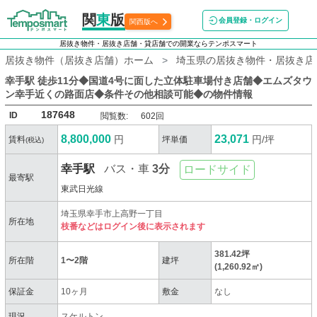
関
東
版
会員登録・ログイン
関西版へ
居抜き物件・居抜き店舗・貸店舗での開業ならテンポスマート
居抜き物件（居抜き店舗）ホーム
埼玉県の居抜き物件・居抜き店
幸手駅 徒歩11分◆国道4号に面した立体駐車場付き店舗◆エムズタウ
ン幸手近くの路面店◆条件その他相談可能◆
の物件情報
187648
ID
閲覧数:
602回
8,800,000
23,071
円
円/坪
賃料
坪単価
(税込)
幸手駅
バス・車
3分
ロードサイド
最寄駅
東武日光線
埼玉県幸手市上高野一丁目
所在地
枝番などはログイン後に表示されます
381.42坪
所在階
1〜2階
建坪
(1,260.92㎡)
保証金
10ヶ月
敷金
なし
現況
スケルトン