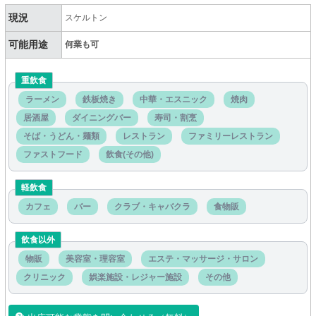
現況
スケルトン
可能用途
何業も可
重飲食
ラーメン
鉄板焼き
中華・エスニック
焼肉
居酒屋
ダイニングバー
寿司・割烹
そば・うどん・麺類
レストラン
ファミリーレストラン
ファストフード
飲食(その他)
軽飲食
カフェ
バー
クラブ・キャバクラ
食物販
飲食以外
物販
美容室・理容室
エステ・マッサージ・サロン
クリニック
娯楽施設・レジャー施設
その他