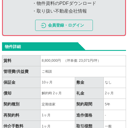
・物件資料のPDFダウンロード
・取り扱い不動産会社情報
会員登録・ログイン
物件詳細
賃料
8,800,000円 （坪単価: 23,071円/坪）
管理費/共益費
ご相談
保証金
敷金
10ヶ月
なし
償却
礼金
解約時 2ヶ月
2ヶ月
契約種別
契約期間
定期借家
5年
再契約料
造作価格
1ヶ月
-
仲介手数料
取引様態
1ヶ月
一般