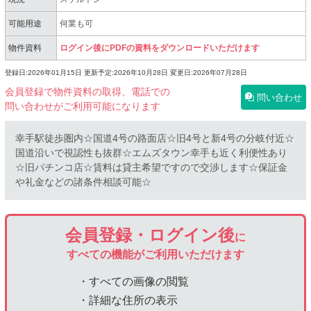
可能用途
何業も可
物件資料
ログイン後にPDFの資料をダウンロードいただけます
登録日:2026年01月15日
更新予定:2026年10月28日
変更日:2026年07月28日
会員登録で物件資料の取得、電話での
問い合わせ
問い合わせがご利用可能になります
幸手駅徒歩圏内☆国道4号の路面店☆旧4号と新4号の分岐付近☆
国道沿いで視認性も抜群☆エムズタウン幸手も近く利便性あり
☆旧パチンコ店☆賃料は貸主希望ですので交渉します☆保証金
や礼金などの諸条件相談可能☆
会員登録・ログイン後
に
すべての機能がご利用いただけます
・すべての画像の閲覧
・詳細な住所の表示