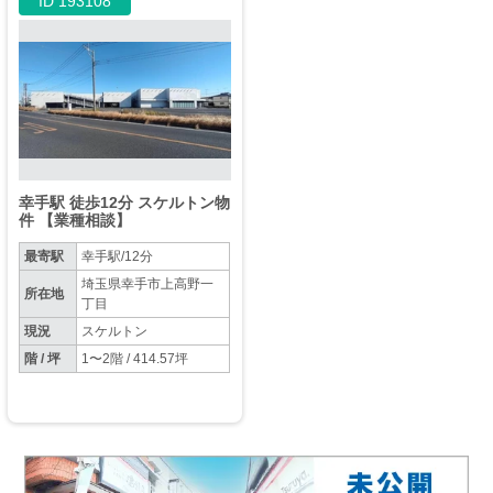
ID 193108
幸手駅 徒歩12分 スケルトン物
件 【業種相談】
最寄駅
幸手駅/12分
埼玉県幸手市上高野一
所在地
丁目
現況
スケルトン
階 / 坪
1〜2階 / 414.57坪