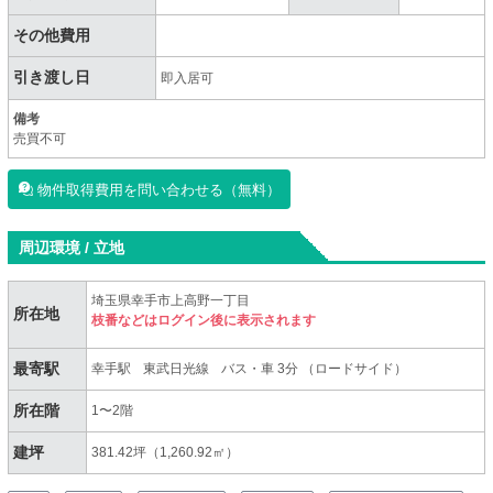
その他費用
引き渡し日
即入居可
備考
売買不可
物件取得費用を問い合わせる（無料）
周辺環境 / 立地
埼玉県幸手市上高野一丁目
所在地
枝番などはログイン後に表示されます
最寄駅
幸手駅
東武日光線
バス・車 3分 （ロードサイド）
所在階
1〜2階
建坪
381.42坪（1,260.92㎡）