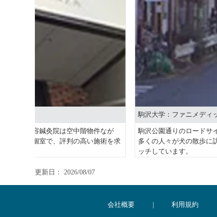
駒沢大学：ファニメディッ
こちらの美容鍼灸院は空中階物件なが
駒沢公園通りのロードサ
さらに完全個室で、評判の高い施術を求
多くの人々が犬の散歩に
ッチしています。
更新日： 2026/08/07
担当者所感
の有無等を確認しましょう。
ロードサイドの物件を取
た不動産会社に出会える
会社概要
|
利用規約