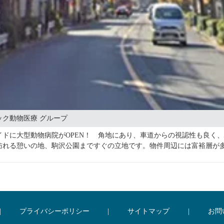
ク動物医療 グループ
イドに大型動物病院がOPEN！ 角地にあり、車道からの視認性も良く
訪れる憩いの地、駒沢公園まですぐの立地です。物件周辺には富裕層が
り扱っている不動産会社は限られます。多様な不動産会社が集まるテン
可能性があります。
|
プライバシーポリシー
|
サイトマップ
|
お問