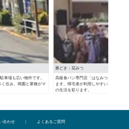
勝どき：花みつ
、駐車場も広い物件です。
高級食パン専門店「はなみつ」。周囲は
多く住み、商圏と業種がマ
ます。帰宅者が利用しやすい､駅直結の
の生活を彩ります。
担当者所感
ポスマートなら、そういっ
マンションの店舗区画物件の場合は住民
ントです。
い合わせ
|
よくあるご質問