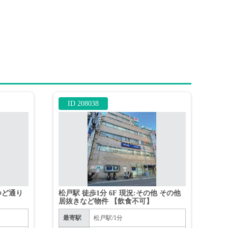
ID 208038
つど通り
松戸駅 徒歩1分 6F 現況:その他 その他
居抜きなど物件 【飲食不可】
最寄駅
松戸駅/1分