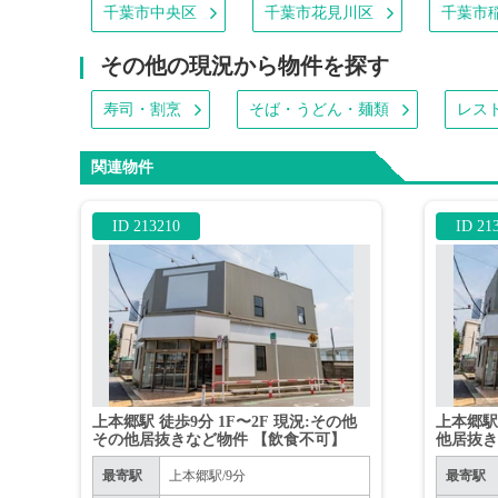
千葉市中央区
千葉市花見川区
千葉市
その他の現況から物件を探す
寿司・割烹
そば・うどん・麺類
レス
関連物件
ID 213210
ID 21
上本郷駅 徒歩9分 1F〜2F 現況:その他
上本郷駅 
その他居抜きなど物件 【飲食不可】
他居抜き
最寄駅
上本郷駅/9分
最寄駅