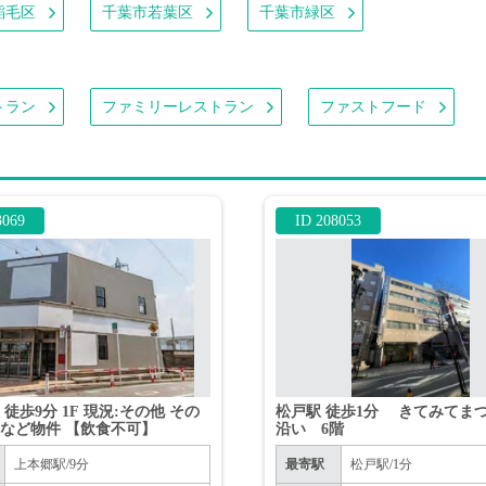
稲毛区
千葉市若葉区
千葉市緑区
トラン
ファミリーレストラン
ファストフード
3069
ID 208053
徒歩9分 1F 現況:その他 その
松戸駅 徒歩1分 きてみてま
など物件 【飲食不可】
沿い 6階
上本郷駅/9分
最寄駅
松戸駅/1分