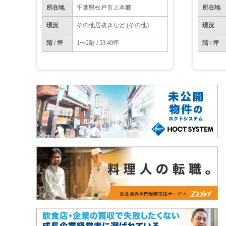
所在地
千葉県松戸市上本郷
所在地
現況
その他居抜きなど (その他)
現況
階 / 坪
1〜2階 / 53.49坪
階 / 坪