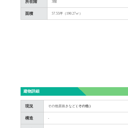
所在階
3階
面積
57.55坪（190.27㎡）
建物詳細
現況
その他居抜きなど
(
その他
)
構造
-