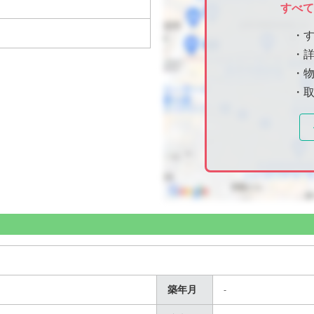
すべ
・
・
・物
・
築年月
-