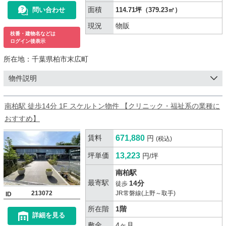
面積
問い合わせ
114.71坪（379.23㎡）
現況
物販
枝番・建物名などは
ログイン後表示
所在地：
千葉県柏市末広町
物件説明
南柏駅 徒歩14分 1F スケルトン物件 【クリニック・福祉系の業種に
おすすめ】
賃料
671,880
円
(税込)
坪単価
13,223
円/坪
南柏駅
最寄駅
14分
徒歩
213072
JR常磐線(上野～取手)
ID
所在階
1階
詳細を見る
敷金
4ヶ月