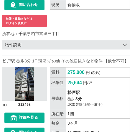
現況
食物販
問い合わせ
枝番・建物名などは
ログイン後表示
所在地：
千葉県柏市富里三丁目
物件説明
松戸駅 徒歩3分 1F 現況:その他 その他居抜きなど物件 【飲食不可】
賃料
275,000
円
(税込)
坪単価
25,644
円/坪
松戸駅
最寄駅
3分
徒歩
212498
JR常磐線(上野～取手)
ID
所在階
1階
詳細を見る
敷金
3ヶ月