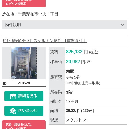
ログイン後表示
所在地：
千葉県柏市中央一丁目
物件説明
柏駅 徒歩1分 3F スケルトン物件 【重飲食可】
賃料
825,132
円
(税込)
坪単価
20,982
円/坪
柏駅
最寄駅
1分
徒歩
210529
JR常磐線(上野～取手)
ID
所在階
3階
詳細を見る
保証金
12ヶ月
面積
問い合わせ
39.32坪（130㎡）
現況
スケルトン
枝番・建物名などは
ログイン後表示