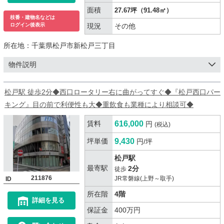
面積
27.67坪（91.48㎡）
枝番・建物名などは
現況
その他
ログイン後表示
所在地：
千葉県松戸市新松戸三丁目
物件説明
松戸駅 徒歩2分◆西口ロータリー右に曲がってすぐ◆『松戸西口パー
キング』目の前で利便性も大◆重飲食も業種により相談可◆
賃料
616,000
円
(税込)
坪単価
9,430
円/坪
松戸駅
最寄駅
2分
徒歩
211876
JR常磐線(上野～取手)
ID
所在階
4階
詳細を見る
保証金
400万円