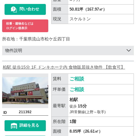
面積
問い合わせ
50.81坪（167.97㎡）
現況
スケルトン
枝番・建物名などは
ログイン後表示
所在地：
千葉県流山市松ケ丘四丁目
物件説明
柏駅 徒歩15分 1F ドンキホーテ内 食物販居抜き物件 【飲食可】
賃料
ご相談
坪単価
ご相談
柏駅
最寄駅
15分
徒歩
211392
JR常磐線(上野～取手)
ID
所在階
1階
詳細を見る
面積
8.05坪（26.61㎡）