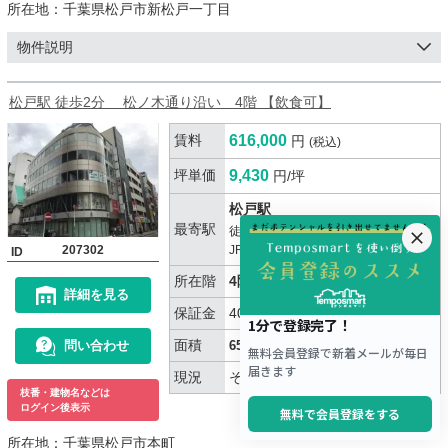
所在地：
千葉県松戸市新松戸一丁目
物件説明
松戸駅 徒歩2分 松ノ木通り沿い 4階 【飲食可】
賃料
616,000
円
(税込)
坪単価
9,430
円/坪
松戸駅
最寄駅
2分
徒歩
207302
JR常磐線(上野～取手)
ID
所在階
4階
詳細を見る
保証金
400万円
面積
問い合わせ
65.31坪（215.93㎡）
現況
その他
枝番・建物名などは
ログイン後表示
所在地：
千葉県松戸市本町