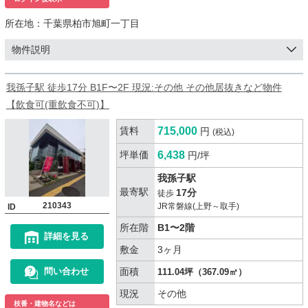
所在地：
千葉県柏市旭町一丁目
物件説明
我孫子駅 徒歩17分 B1F〜2F 現況:その他 その他居抜きなど物件
【飲食可(重飲食不可)】
賃料
715,000
円
(税込)
坪単価
6,438
円/坪
我孫子駅
最寄駅
17分
徒歩
210343
JR常磐線(上野～取手)
ID
所在階
B1〜2階
詳細を見る
敷金
3ヶ月
面積
問い合わせ
111.04坪（367.09㎡）
現況
その他
枝番・建物名などは