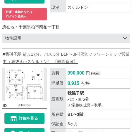
現況
スケルトン
枝番・建物名などは
ログイン後表示
所在地：
千葉県柏市南柏一丁目
物件説明
■我孫子駅 徒歩17分、バス 5分 B1F〜3F 現況:フラワーショップ営業
中（居抜きorスケルトン） 【軽飲食可】
賃料
990,000
円
(税込)
坪単価
8,915
円/坪
我孫子駅
最寄駅
5分
バス・車
210858
JR常磐線(上野～取手)
ID
所在階
B1〜3階
詳細を見る
保証金
3ヶ月