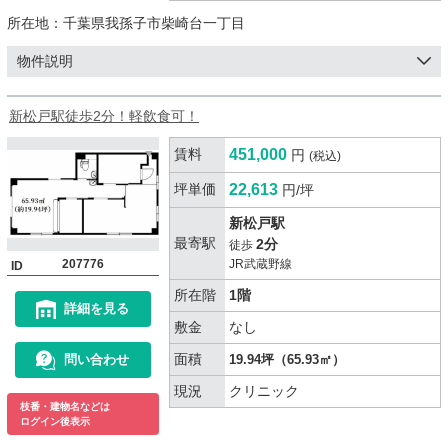
所在地：
千葉県我孫子市柴崎台一丁目
物件説明
新松戸駅徒歩2分！軽飲食可！
賃料
451,000
円
(税込)
坪単価
22,613
円/坪
新松戸駅
最寄駅
2分
徒歩
207776
JR武蔵野線
ID
所在階
1階
詳細を見る
敷金
なし
面積
問い合わせ
19.94坪（65.93㎡）
現況
クリニック
枝番・建物名などは
ログイン後表示