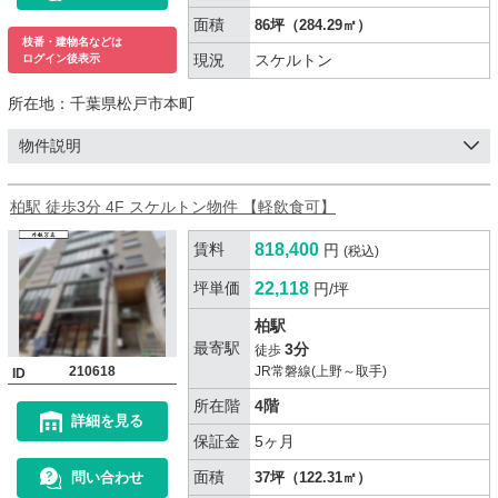
面積
86坪（284.29㎡）
枝番・建物名などは
現況
スケルトン
ログイン後表示
所在地：
千葉県松戸市本町
物件説明
柏駅 徒歩3分 4F スケルトン物件 【軽飲食可】
賃料
818,400
円
(税込)
坪単価
22,118
円/坪
柏駅
最寄駅
3分
徒歩
210618
JR常磐線(上野～取手)
ID
所在階
4階
詳細を見る
保証金
5ヶ月
面積
問い合わせ
37坪（122.31㎡）