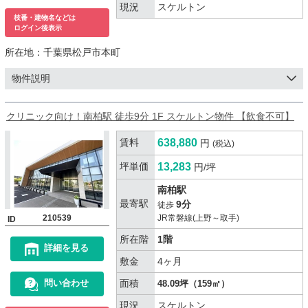
現況
スケルトン
枝番・建物名などは
ログイン後表示
所在地：
千葉県松戸市本町
物件説明
クリニック向け！南柏駅 徒歩9分 1F スケルトン物件 【飲食不可】
賃料
638,880
円
(税込)
坪単価
13,283
円/坪
南柏駅
最寄駅
9分
徒歩
210539
JR常磐線(上野～取手)
ID
所在階
1階
詳細を見る
敷金
4ヶ月
面積
問い合わせ
48.09坪（159㎡）
現況
スケルトン