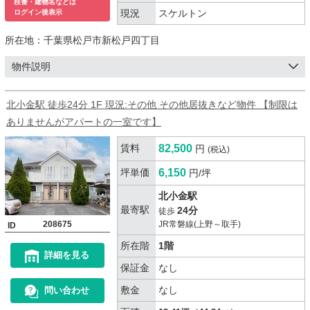
枝番・建物名などは
現況
スケルトン
ログイン後表示
所在地：
千葉県松戸市新松戸四丁目
物件説明
北小金駅 徒歩24分 1F 現況:その他 その他居抜きなど物件 【制限は
ありませんがアパートの一室です】
賃料
82,500
円
(税込)
坪単価
6,150
円/坪
北小金駅
最寄駅
24分
徒歩
208675
JR常磐線(上野～取手)
ID
所在階
1階
詳細を見る
保証金
なし
敷金
なし
問い合わせ