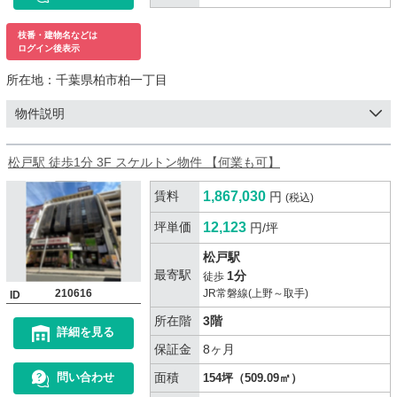
枝番・建物名などは
ログイン後表示
所在地：
千葉県柏市柏一丁目
物件説明
松戸駅 徒歩1分 3F スケルトン物件 【何業も可】
賃料
1,867,030
円
(税込)
坪単価
12,123
円/坪
松戸駅
最寄駅
1分
徒歩
210616
JR常磐線(上野～取手)
ID
所在階
3階
詳細を見る
保証金
8ヶ月
面積
問い合わせ
154坪（509.09㎡）