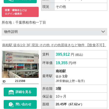
現況
その他
枝番・建物名などは
ログイン後表示
所在地：
千葉県柏市柏一丁目
物件説明
南柏駅 徒歩1分 3F 現況:その他 その他居抜きなど物件 【飲食不可】
賃料
395,912
円
(税込)
坪単価
19,355
円/坪
南柏駅
最寄駅
1分
徒歩
211598
JR常磐線(上野～取手)
ID
所在階
3階
詳細を見る
保証金
10ヶ月
面積
問い合わせ
20.45坪（67.62㎡）