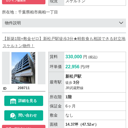
現況
スケルトン
ログイン後表示
所在地：
千葉県柏市南柏一丁目
物件説明
【新築1階×敷金ゼロ】新松戸駅徒歩3分★軽飲食も相談できる好立地
スケルトン物件！
賃料
330,000
円
(税込)
坪単価
22,956
円/坪
新松戸駅
最寄駅
3分
徒歩
208711
JR武蔵野線
ID
所在階
1階
詳細を見る
保証金
6ヶ月
敷金
なし
問い合わせ
面積
14.37坪（47.52㎡）