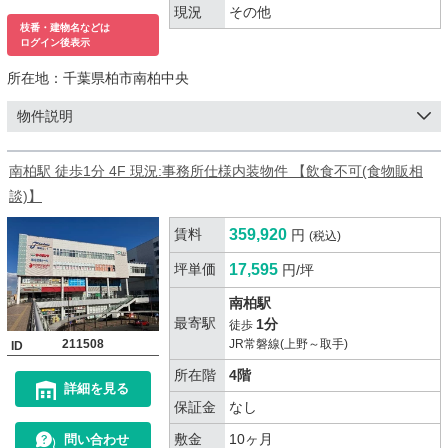
現況
その他
枝番・建物名などは
ログイン後表示
所在地：
千葉県柏市南柏中央
物件説明
南柏駅 徒歩1分 4F 現況:事務所仕様内装物件 【飲食不可(食物販相
談)】
賃料
359,920
円
(税込)
坪単価
17,595
円/坪
南柏駅
最寄駅
1分
徒歩
211508
JR常磐線(上野～取手)
ID
所在階
4階
詳細を見る
保証金
なし
敷金
10ヶ月
問い合わせ