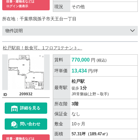
枝番・建物名などは
現況
その他
ログイン後表示
所在地：
千葉県我孫子市天王台一丁目
物件説明
松戸駅前！飲食可。1フロア1テナント。
賃料
770,000
円
(税込)
坪単価
13,434
円/坪
松戸駅
最寄駅
1分
徒歩
209932
JR常磐線(上野～取手)
ID
所在階
3階
詳細を見る
保証金
なし
敷金
10ヶ月
問い合わせ
面積
57.31坪（189.47㎡）
枝番・建物名などは