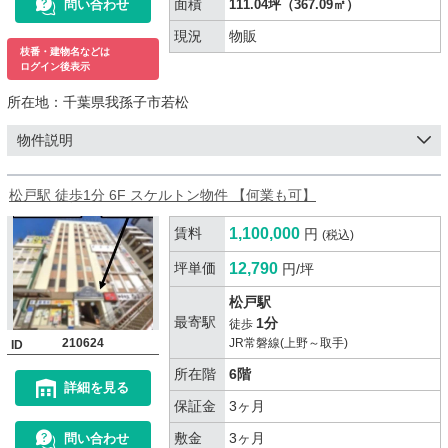
面積
問い合わせ
111.04坪（367.09㎡）
現況
物販
枝番・建物名などは
ログイン後表示
所在地：
千葉県我孫子市若松
物件説明
松戸駅 徒歩1分 6F スケルトン物件 【何業も可】
賃料
1,100,000
円
(税込)
坪単価
12,790
円/坪
松戸駅
最寄駅
1分
徒歩
210624
JR常磐線(上野～取手)
ID
所在階
6階
詳細を見る
保証金
3ヶ月
敷金
3ヶ月
問い合わせ