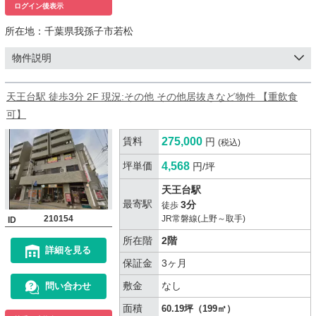
ログイン後表示
所在地：
千葉県我孫子市若松
物件説明
天王台駅 徒歩3分 2F 現況:その他 その他居抜きなど物件 【重飲食
可】
賃料
275,000
円
(税込)
坪単価
4,568
円/坪
天王台駅
最寄駅
3分
徒歩
210154
JR常磐線(上野～取手)
ID
所在階
2階
詳細を見る
保証金
3ヶ月
敷金
なし
問い合わせ
面積
60.19坪（199㎡）