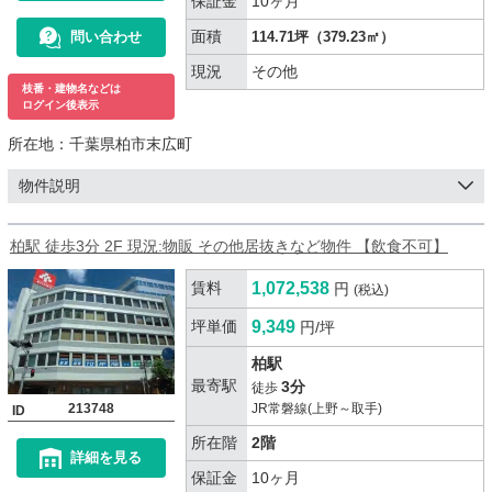
保証金
10ヶ月
面積
問い合わせ
114.71坪（379.23㎡）
現況
その他
枝番・建物名などは
ログイン後表示
所在地：
千葉県柏市末広町
物件説明
柏駅 徒歩3分 2F 現況:物販 その他居抜きなど物件 【飲食不可】
賃料
1,072,538
円
(税込)
坪単価
9,349
円/坪
柏駅
最寄駅
3分
徒歩
213748
JR常磐線(上野～取手)
ID
所在階
2階
詳細を見る
保証金
10ヶ月