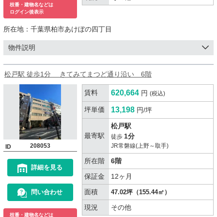
枝番・建物名などは
ログイン後表示
所在地：
千葉県柏市あけぼの四丁目
物件説明
松戸駅 徒歩1分 きてみてまつど通り沿い 6階
賃料
620,664
円
(税込)
坪単価
13,198
円/坪
松戸駅
最寄駅
1分
徒歩
208053
JR常磐線(上野～取手)
ID
所在階
6階
詳細を見る
保証金
12ヶ月
面積
問い合わせ
47.02坪（155.44㎡）
現況
その他
枝番・建物名などは