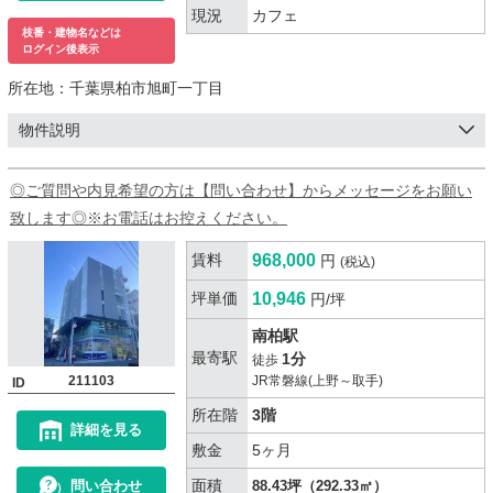
現況
カフェ
枝番・建物名などは
ログイン後表示
所在地：
千葉県柏市旭町一丁目
物件説明
◎ご質問や内見希望の方は【問い合わせ】からメッセージをお願い
致します◎※お電話はお控えください。
賃料
968,000
円
(税込)
坪単価
10,946
円/坪
南柏駅
最寄駅
1分
徒歩
211103
JR常磐線(上野～取手)
ID
所在階
3階
詳細を見る
敷金
5ヶ月
面積
問い合わせ
88.43坪（292.33㎡）