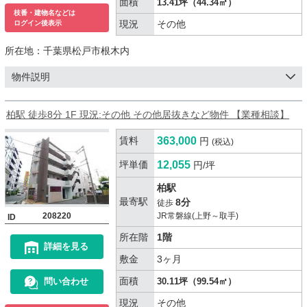
面積
13.41坪（44.34㎡）
枝番・建物名などは
現況
その他
ログイン後表示
所在地：
千葉県松戸市根木内
物件説明
柏駅 徒歩8分 1F 現況:その他 その他居抜きなど物件 【業種相談】
賃料
363,000
円
(税込)
坪単価
12,055
円/坪
柏駅
最寄駅
8分
徒歩
208220
JR常磐線(上野～取手)
ID
所在階
1階
詳細を見る
敷金
3ヶ月
面積
問い合わせ
30.11坪（99.54㎡）
現況
その他