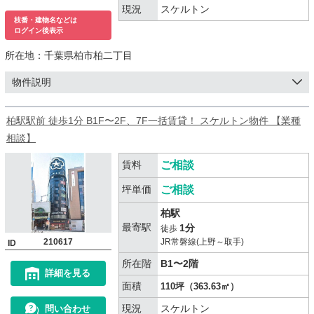
現況
スケルトン
枝番・建物名などは
ログイン後表示
所在地：
千葉県柏市柏二丁目
物件説明
柏駅駅前 徒歩1分 B1F〜2F、7F一括賃貸！ スケルトン物件 【業種
相談】
賃料
ご相談
坪単価
ご相談
柏駅
最寄駅
1分
徒歩
210617
JR常磐線(上野～取手)
ID
所在階
B1〜2階
詳細を見る
面積
110坪（363.63㎡）
現況
スケルトン
問い合わせ