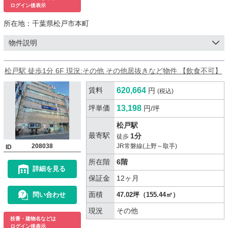
ログイン後表示
所在地：
千葉県松戸市本町
物件説明
松戸駅 徒歩1分 6F 現況:その他 その他居抜きなど物件 【飲食不可】
賃料
620,664
円
(税込)
坪単価
13,198
円/坪
松戸駅
最寄駅
1分
徒歩
208038
JR常磐線(上野～取手)
ID
所在階
6階
詳細を見る
保証金
12ヶ月
面積
問い合わせ
47.02坪（155.44㎡）
現況
その他
枝番・建物名などは
ログイン後表示