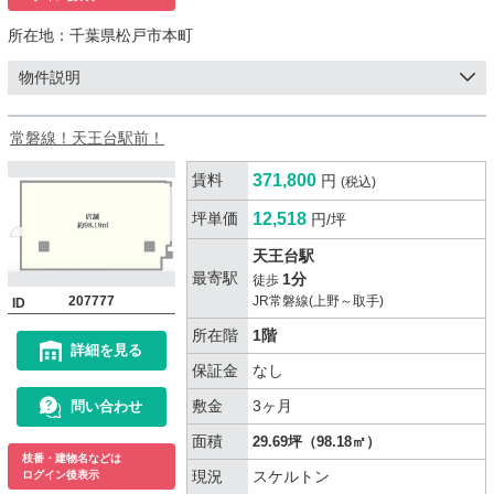
所在地：
千葉県松戸市本町
物件説明
常磐線！天王台駅前！
賃料
371,800
円
(税込)
坪単価
12,518
円/坪
天王台駅
最寄駅
1分
徒歩
207777
JR常磐線(上野～取手)
ID
所在階
1階
詳細を見る
保証金
なし
敷金
3ヶ月
問い合わせ
面積
29.69坪（98.18㎡）
枝番・建物名などは
現況
スケルトン
ログイン後表示