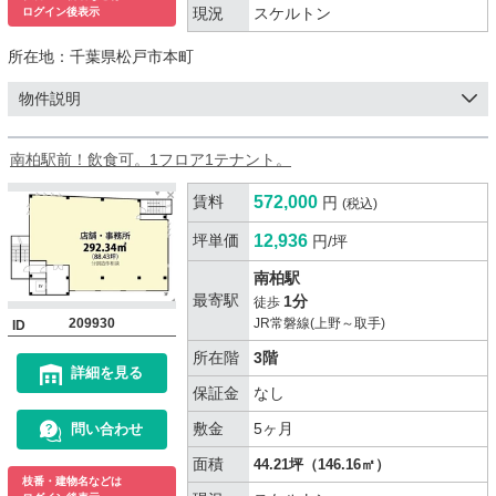
現況
スケルトン
ログイン後表示
所在地：
千葉県松戸市本町
物件説明
南柏駅前！飲食可。1フロア1テナント。
賃料
572,000
円
(税込)
坪単価
12,936
円/坪
南柏駅
最寄駅
1分
徒歩
209930
JR常磐線(上野～取手)
ID
所在階
3階
詳細を見る
保証金
なし
敷金
5ヶ月
問い合わせ
面積
44.21坪（146.16㎡）
枝番・建物名などは