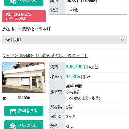
面積
問い合わせ
10.72坪（35.45㎡）
現況
その他
枝番・建物名などは
ログイン後表示
所在地：
千葉県松戸市本町
物件説明
新松戸駅 徒歩9分 1F 現況:その他 【飲食不可】
賃料
326,700
円
(税込)
坪単価
11,805
円/坪
新松戸駅
最寄駅
9分
徒歩
211889
JR常磐線(上野～取手)
ID
所在階
1階
詳細を見る
保証金
3ヶ月
敷金
なし
問い合わせ