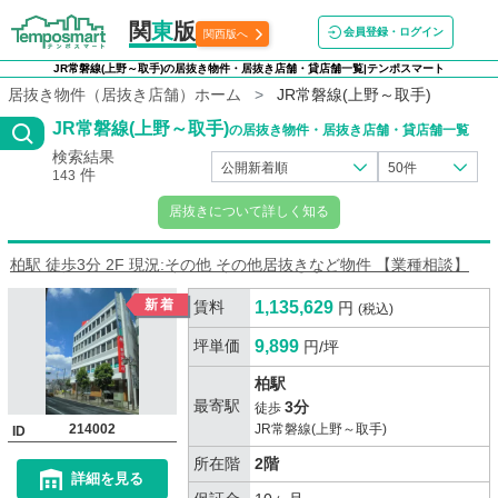
関
東
版
会員登録・ログイン
関西版へ
JR常磐線(上野～取手)の居抜き物件・居抜き店舗・貸店舗一覧|テンポスマート
居抜き物件（居抜き店舗）ホーム
JR常磐線(上野～取手)
JR常磐線(上野～取手)
の居抜き物件・居抜き店舗・貸店舗一覧
検索結果
公開新着順
50件
件
143
居抜きについて詳しく知る
柏駅 徒歩3分 2F 現況:その他 その他居抜きなど物件 【業種相談】
賃料
1,135,629
円
(税込)
坪単価
9,899
円/坪
柏駅
最寄駅
3分
徒歩
214002
JR常磐線(上野～取手)
ID
所在階
2階
詳細を見る