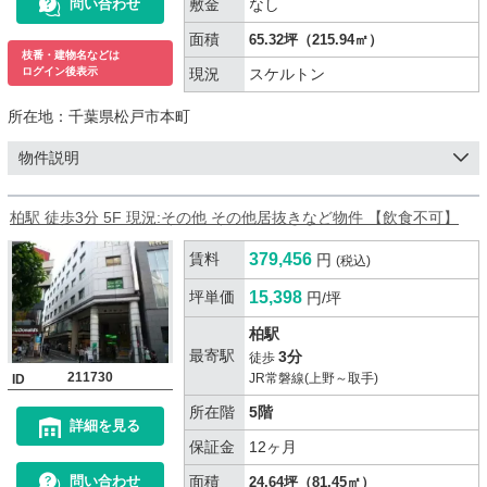
敷金
なし
問い合わせ
面積
65.32坪（215.94㎡）
枝番・建物名などは
現況
スケルトン
ログイン後表示
所在地：
千葉県松戸市本町
物件説明
柏駅 徒歩3分 5F 現況:その他 その他居抜きなど物件 【飲食不可】
賃料
379,456
円
(税込)
坪単価
15,398
円/坪
柏駅
最寄駅
3分
徒歩
211730
JR常磐線(上野～取手)
ID
所在階
5階
詳細を見る
保証金
12ヶ月
面積
問い合わせ
24.64坪（81.45㎡）