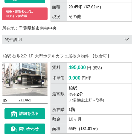
面積
20.45坪（67.62㎡）
枝番・建物名などは
現況
その他
ログイン後表示
所在地：
千葉県柏市南柏中央
物件説明
柏駅 徒歩2分 1F 大型ホテルカフェ居抜き物件 【飲食可】
賃料
495,000
円
(税込)
坪単価
9,000
円/坪
柏駅
最寄駅
2分
徒歩
211461
JR常磐線(上野～取手)
ID
所在階
1階
詳細を見る
敷金
10ヶ月
面積
問い合わせ
55坪（181.81㎡）