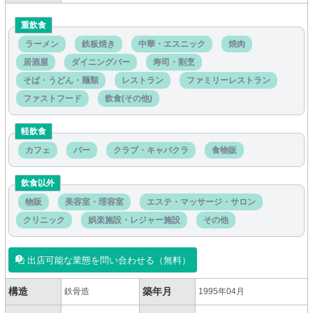
重飲食
ラーメン
鉄板焼き
中華・エスニック
焼肉
居酒屋
ダイニングバー
寿司・割烹
そば・うどん・麺類
レストラン
ファミリーレストラン
ファストフード
飲食(その他)
軽飲食
カフェ
バー
クラブ・キャバクラ
食物販
飲食以外
物販
美容室・理容室
エステ・マッサージ・サロン
クリニック
娯楽施設・レジャー施設
その他
出店可能な業態を問い合わせる（無料）
構造
築年月
鉄骨造
1995年04月