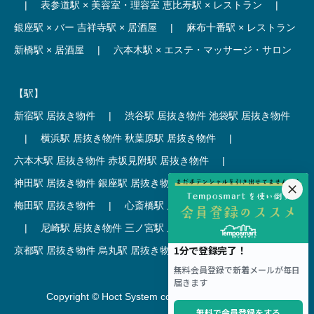
|
表参道駅 × 美容室・理容室
恵比寿駅 × レストラン
|
銀座駅 × バー
吉祥寺駅 × 居酒屋
|
麻布十番駅 × レストラン
新橋駅 × 居酒屋
|
六本木駅 × エステ・マッサージ・サロン
【駅】
新宿駅 居抜き物件
|
渋谷駅 居抜き物件
池袋駅 居抜き物件
|
横浜駅 居抜き物件
秋葉原駅 居抜き物件
|
六本木駅 居抜き物件
赤坂見附駅 居抜き物件
|
神田駅 居抜き物件
銀座駅 居抜き物件
|
吉祥寺駅 居抜き物件
梅田駅 居抜き物件
|
心斎橋駅 居抜き物件
本町駅 居抜き物件
|
尼崎駅 居抜き物件
三ノ宮駅 居抜き物件
|
京都駅 居抜き物件
烏丸駅 居抜き物件
|
四条駅 居抜き物件
Copyright © Hoct System corp. All rights reserved.