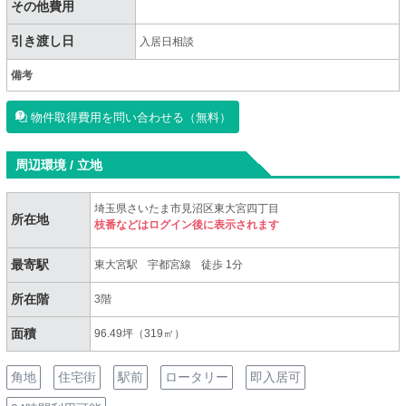
その他費用
引き渡し日
入居日相談
備考
物件取得費用を問い合わせる（無料）
周辺環境 / 立地
埼玉県さいたま市見沼区東大宮四丁目
所在地
枝番などはログイン後に表示されます
最寄駅
東大宮駅
宇都宮線
徒歩 1分
所在階
3階
面積
96.49坪（319㎡）
角地
住宅街
駅前
ロータリー
即入居可