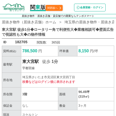
関
東
版
会員登録・ログイン
関西版へ
居抜き物件・居抜き店舗・貸店舗での開業ならテンポスマート
居抜き物件（居抜き店舗）ホーム
埼玉県の居抜き物件・居抜き店
東大宮駅 徒歩1分◆ロータリー角で利便性大◆業種相談可◆壁面広告
で視認性も大◆
の物件情報
182705
ID
閲覧数:
365回
786,500
8,150
円
円/坪
賃料
坪単価
(税込)
東大宮駅
徒歩
1分
最寄駅
宇都宮線
埼玉県さいたま市見沼区東大宮四丁目
所在地
枝番などはログイン後に表示されます
96.49坪
所在階
3階
面積
(319㎡)
保証金
なし
敷金
3ヶ月
現況
スケルトン