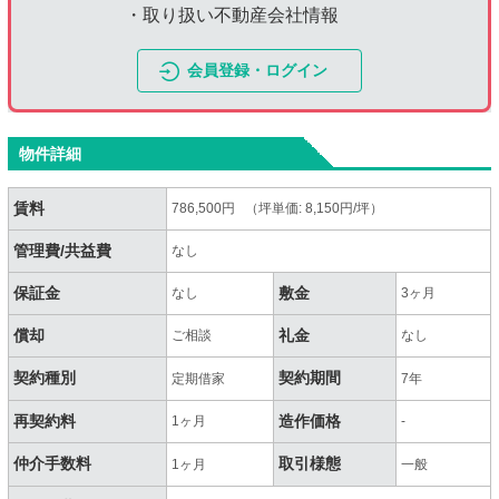
・取り扱い不動産会社情報
会員登録・ログイン
物件詳細
賃料
786,500円 （坪単価: 8,150円/坪）
管理費/共益費
なし
保証金
敷金
なし
3ヶ月
償却
礼金
ご相談
なし
契約種別
契約期間
定期借家
7年
再契約料
造作価格
1ヶ月
-
仲介手数料
取引様態
1ヶ月
一般