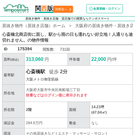
関
西
版
会員登録・ログイン
関東版へ
居抜き物件・居抜き店舗・貸店舗での開業ならテンポスマート
居抜き物件（居抜き店舗）ホーム
大阪府の居抜き物件・居抜き店
心斎橋北商店街に面し、駅から雨の日も濡れない好立地！人通りも途
切れません。
の物件情報
175394
ID
閲覧数:
731回
313,060
22,000
円
円/坪
賃料
坪単価
(税込)
心斎橋駅
徒歩
2分
最寄駅
大阪メトロ御堂筋線
大阪府大阪市中央区南船場三丁目
所在地
枝番などはログイン後に表示されます
14.23坪
所在階
2階
面積
(47.04㎡)
保証金
284.6万円
敷金
なし
現況
その他居抜きなど
(
エステ・マッサージ・サロン
)