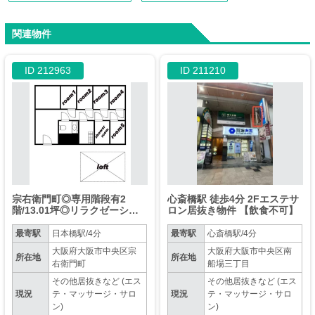
関連物件
ID 212963
ID 211210
宗右衛門町◎専用階段有2
心斎橋駅 徒歩4分 2Fエステサ
階/13.01坪◎リラクゼーショ
ロン居抜き物件 【飲食不可】
ンサロン居抜◎業種柔軟◎
最寄駅
日本橋駅/4分
最寄駅
心斎橋駅/4分
大阪府大阪市中央区宗
大阪府大阪市中央区南
所在地
所在地
右衛門町
船場三丁目
その他居抜きなど (エス
その他居抜きなど (エス
現況
テ・マッサージ・サロ
現況
テ・マッサージ・サロ
ン)
ン)