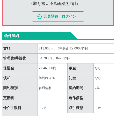
・取り扱い不動産会社情報
会員登録・ログイン
物件詳細
賃料
313,060円 （坪単価: 22,000円/坪）
管理費/共益費
54,785円 (3,849円/坪)
保証金
敷金
2,846,000円
なし
償却
礼金
解約時 30%
なし
契約種別
契約期間
普通借家
2年
更新料
造作価格
-
-
仲介手数料
取引様態
1ヶ月
一般