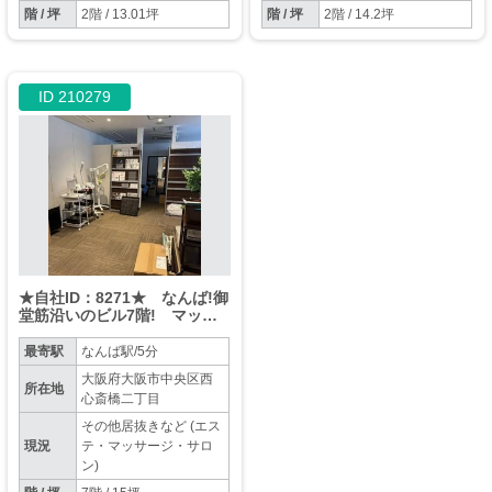
階 / 坪
2階 / 13.01坪
階 / 坪
2階 / 14.2坪
ID 210279
★自社ID：8271★ なんば!御
堂筋沿いのビル7階! マッサ
ージ店居抜き物件★
最寄駅
なんば駅/5分
大阪府大阪市中央区西
所在地
心斎橋二丁目
その他居抜きなど (エス
現況
テ・マッサージ・サロ
ン)