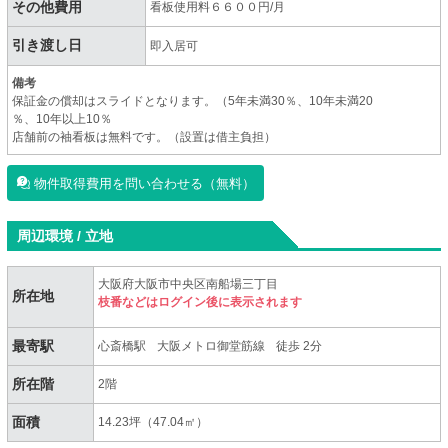
その他費用
看板使用料６６００円/月
引き渡し日
即入居可
備考
保証金の償却はスライドとなります。（5年未満30％、10年未満20
％、10年以上10％
店舗前の袖看板は無料です。（設置は借主負担）
物件取得費用を問い合わせる（無料）
周辺環境 / 立地
大阪府大阪市中央区南船場三丁目
所在地
枝番などはログイン後に表示されます
最寄駅
心斎橋駅
大阪メトロ御堂筋線
徒歩 2分
所在階
2階
面積
14.23坪（47.04㎡）