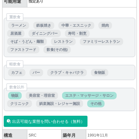
可能用途
指定あり
重飲食
ラーメン
鉄板焼き
中華・エスニック
焼肉
居酒屋
ダイニングバー
寿司・割烹
そば・うどん・麺類
レストラン
ファミリーレストラン
ファストフード
飲食(その他)
軽飲食
カフェ
バー
クラブ・キャバクラ
食物販
飲食以外
物販
美容室・理容室
エステ・マッサージ・サロン
クリニック
娯楽施設・レジャー施設
その他
出店可能な業態を問い合わせる（無料）
構造
築年月
SRC
1991年11月