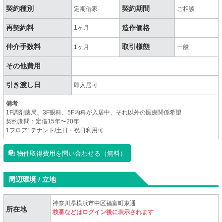
契約種別
契約期間
定期借家
ご相談
再契約料
造作価格
1ヶ月
-
仲介手数料
取引様態
1ヶ月
一般
その他費用
引き渡し日
即入居可
備考
1F調剤薬局、3F眼科、5F内科が入居中、それ以外の医療関係希望
契約期間：定借15年〜20年
1フロア1テナント/土日・祝日利用可
物件取得費用を問い合わせる（無料）
周辺環境 / 立地
神奈川県横浜市中区福富町東通
所在地
枝番などはログイン後に表示されます