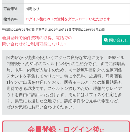
可能用途
指定あり
物件資料
ログイン後にPDFの資料をダウンロードいただけます
登録日:2025年05月07日
更新予定:2026年10月13日
変更日:2026年07月13日
会員登録で物件資料の取得、電話での
問い合わせ
問い合わせがご利用可能になります
関内駅から徒歩3分というアクセス良好な立地にある、医療ビル
2階部分・約31坪のスケルトン物件のご紹介です。すでに調剤薬
局、眼科、内科が入居中のため、同一診療科目以外の医療関係
テナントを募集しております。特に小児科、皮膚科、耳鼻咽喉
科でのご出店を歓迎しており、医療モールとしての相乗効果も
期待できる環境です。スケルトン渡しのため、理想的なレイア
ウトを自由に設計いただけます。周辺にはオフィスや住宅も多
く、集患にも適した立地です。詳細条件やご見学の希望など、
ぜひお気軽にお問い合わせください。
会員登録・ログイン後
に