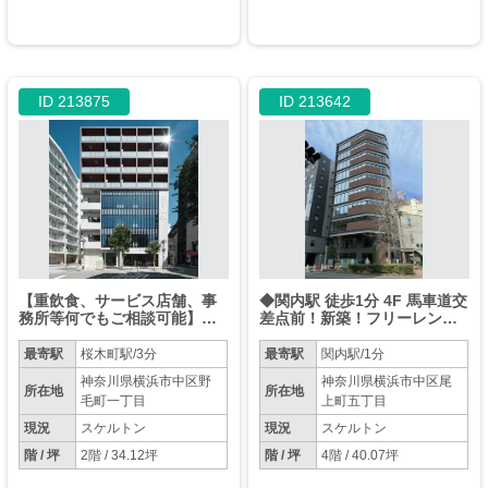
ID 213875
ID 213642
【重飲食、サービス店舗、事
◆関内駅 徒歩1分 4F 馬車道交
務所等何でもご相談可能】桜
差点前！新築！フリーレント
木町駅徒歩3分！ 34.12坪 2F
相談可【軽飲食可・業種相
スケルトン物件
談】◆
最寄駅
桜木町駅/3分
最寄駅
関内駅/1分
神奈川県横浜市中区野
神奈川県横浜市中区尾
所在地
所在地
毛町一丁目
上町五丁目
現況
スケルトン
現況
スケルトン
階 / 坪
2階 / 34.12坪
階 / 坪
4階 / 40.07坪