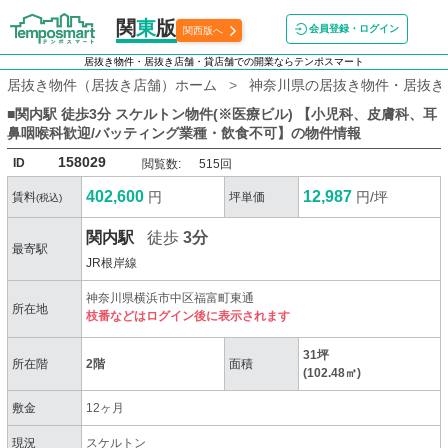
関
東
版
会員登録・ログイン
関西版へ
居抜き物件・居抜き店舗・貸店舗での開業ならテンポスマート
居抜き物件（居抜き店舗）ホーム
神奈川県の居抜き物件・居抜き
■関内駅 徒歩3分 スケルトン物件(※医療ビル) 【小児科、皮膚科、耳
鼻咽喉科歓迎/バッティング業種・飲食不可】
の物件情報
158029
ID
閲覧数:
515回
402,600
12,987
円
円/坪
賃料
坪単価
(税込)
関内駅
徒歩
3分
最寄駅
JR根岸線
神奈川県横浜市中区福富町東通
所在地
枝番などはログイン後に表示されます
31坪
所在階
2階
面積
(102.48㎡)
敷金
12ヶ月
現況
スケルトン