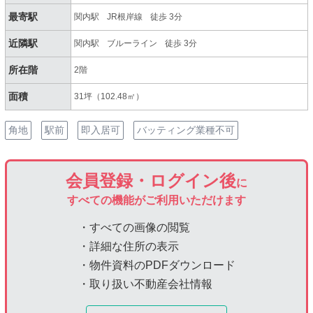
最寄駅
関内駅
JR根岸線
徒歩 3分
近隣駅
関内駅
ブルーライン
徒歩 3分
所在階
2階
面積
31坪（102.48㎡）
角地
駅前
即入居可
バッティング業種不可
会員登録・ログイン後
に
すべての機能がご利用いただけます
・すべての画像の閲覧
・詳細な住所の表示
・物件資料のPDFダウンロード
・取り扱い不動産会社情報