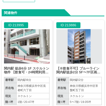
関連物件
ID 213995
ID 213886
関内駅 徒歩6分 1F スケルトン
【※飲食不可】ブルーライン
物件 【飲食可・24時間利用
関内駅徒歩2分 5F〜7F区画同
可・物販店】
時募集
最寄駅
関内駅/6分
最寄駅
関内駅/2分
神奈川県横浜市中区長
神奈川県横浜市中区常
所在地
所在地
者町六丁目
盤町五丁目
現況
スケルトン
現況
スケルトン
階 / 坪
1階 / 20.47坪
階 / 坪
5〜7階 / 19.05坪