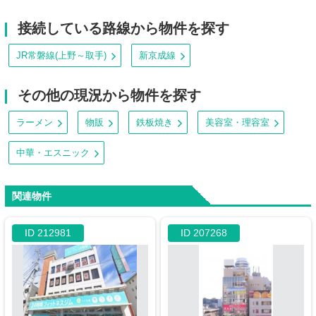
接続している路線から物件を探す
JR常磐線(上野～取手)
新京成線
その他の現況から物件を探す
ラーメン
物販
鉄板焼き
美容室・理容室
中華・エスニック
関連物件
ID 212981
ID 207268