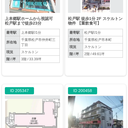
上本郷駅ホームから視認可
松戸駅 徒歩1分 2F スケルトン
松戸駅まで徒歩23分
物件 【重飲食可】
最寄駅
上本郷駅/1分
最寄駅
松戸駅/1分
千葉県松戸市仲井町三
所在地
千葉県松戸市本町
所在地
丁目
現況
スケルトン
現況
スケルトン
階 / 坪
2階 / 49.61坪
階 / 坪
3階 / 33.39坪
ID 205347
ID 200458