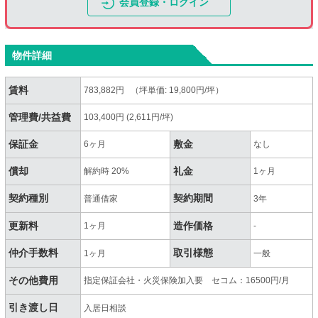
会員登録・ログイン
物件詳細
賃料
783,882円 （坪単価: 19,800円/坪）
管理費/共益費
103,400円 (2,611円/坪)
保証金
敷金
6ヶ月
なし
償却
礼金
解約時 20%
1ヶ月
契約種別
契約期間
普通借家
3年
更新料
造作価格
1ヶ月
-
仲介手数料
取引様態
1ヶ月
一般
その他費用
指定保証会社・火災保険加入要 セコム：16500円/月
引き渡し日
入居日相談