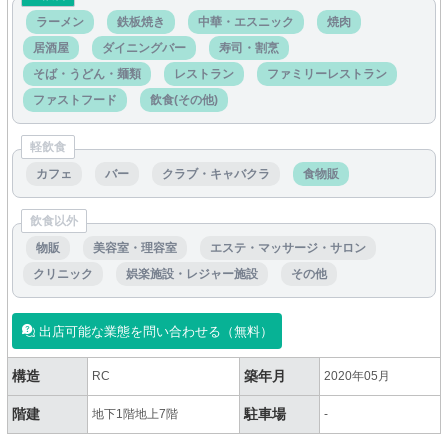
ラーメン
鉄板焼き
中華・エスニック
焼肉
居酒屋
ダイニングバー
寿司・割烹
そば・うどん・麺類
レストラン
ファミリーレストラン
ファストフード
飲食(その他)
軽飲食
カフェ
バー
クラブ・キャバクラ
食物販
飲食以外
物販
美容室・理容室
エステ・マッサージ・サロン
クリニック
娯楽施設・レジャー施設
その他
出店可能な業態を問い合わせる（無料）
構造
築年月
RC
2020年05月
階建
駐車場
地下1階地上7階
-