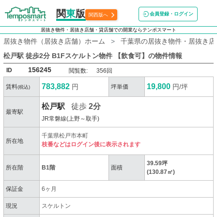
関
東
版
会員登録・ログイン
関西版へ
居抜き物件・居抜き店舗・貸店舗での開業ならテンポスマート
居抜き物件（居抜き店舗）ホーム
千葉県の居抜き物件・居抜き店
松戸駅 徒歩2分 B1Fスケルトン物件 【飲食可】
の物件情報
156245
ID
閲覧数:
356回
783,882
19,800
円
円/坪
賃料
坪単価
(税込)
松戸駅
徒歩
2分
最寄駅
JR常磐線(上野～取手)
千葉県松戸市本町
所在地
枝番などはログイン後に表示されます
39.59坪
所在階
B1階
面積
(130.87㎡)
保証金
6ヶ月
現況
スケルトン