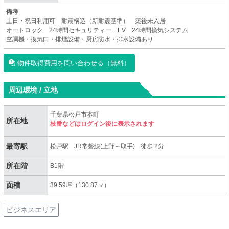
備考
土日・祝日利用可 耐震構造（新耐震基準） 築後未入居
オートロック 24時間セキュリティー EV 24時間換気システム
空調機・換気口・排煙設備・厨房防水・排水設備あり
物件取得費用を問い合わせる（無料）
周辺環境 / 立地
千葉県松戸市本町
所在地
枝番などはログイン後に表示されます
最寄駅
松戸駅
JR常磐線(上野～取手)
徒歩 2分
所在階
B1階
面積
39.59坪（130.87㎡）
ビジネスエリア