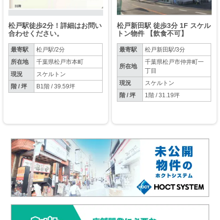
松戸駅徒歩2分！詳細はお問い
松戸新田駅 徒歩3分 1F スケル
合わせください。
トン物件 【飲食不可】
最寄駅
松戸駅/2分
最寄駅
松戸新田駅/3分
所在地
千葉県松戸市本町
千葉県松戸市仲井町一
所在地
丁目
現況
スケルトン
現況
スケルトン
階 / 坪
B1階 / 39.59坪
階 / 坪
1階 / 31.19坪