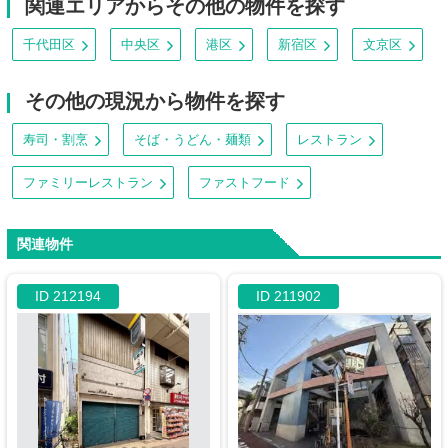
関連エリアからその他の物件を探す
千代田区
中央区
港区
新宿区
文京区
その他の現況から物件を探す
寿司・割烹
そば・うどん・麺類
レストラン
ファミリーレストラン
ファストフード
関連物件
ID 212194
ID 211902