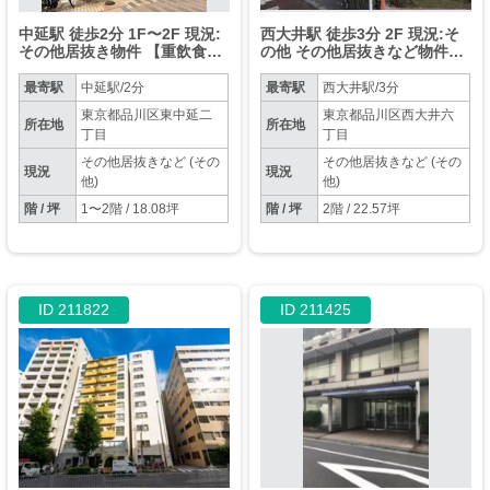
中延駅 徒歩2分 1F〜2F 現況:
西大井駅 徒歩3分 2F 現況:そ
その他居抜き物件 【重飲食
の他 その他居抜きなど物件
可】中延のアーケード商店
【飲食不可】
街・スキップロードに 面する
最寄駅
中延駅/2分
最寄駅
西大井駅/3分
路面店
東京都品川区東中延二
東京都品川区西大井六
所在地
所在地
丁目
丁目
その他居抜きなど (その
その他居抜きなど (その
現況
現況
他)
他)
階 / 坪
1〜2階 / 18.08坪
階 / 坪
2階 / 22.57坪
ID 211822
ID 211425