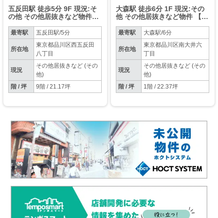
五反田駅 徒歩5分 9F 現況:そ
大森駅 徒歩6分 1F 現況:その
の他 その他居抜きなど物件
他 その他居抜きなど物件 【飲
【飲食不可】
食不可】
最寄駅
五反田駅/5分
最寄駅
大森駅/6分
東京都品川区西五反田
東京都品川区南大井六
所在地
所在地
八丁目
丁目
その他居抜きなど (その
その他居抜きなど (その
現況
現況
他)
他)
階 / 坪
9階 / 21.17坪
階 / 坪
1階 / 22.37坪