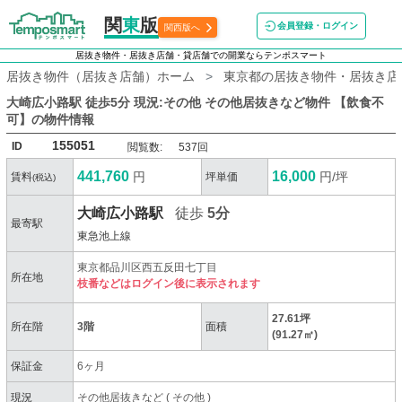
関
東
版
会員登録・ログイン
関西版へ
居抜き物件・居抜き店舗・貸店舗での開業ならテンポスマート
居抜き物件（居抜き店舗）ホーム
東京都の居抜き物件・居抜き店
大崎広小路駅 徒歩5分 現況:その他 その他居抜きなど物件 【飲食不
可】
の物件情報
155051
ID
閲覧数:
537回
441,760
16,000
円
円/坪
賃料
坪単価
(税込)
大崎広小路駅
徒歩
5分
最寄駅
東急池上線
東京都品川区西五反田七丁目
所在地
枝番などはログイン後に表示されます
27.61坪
所在階
3階
面積
(91.27㎡)
保証金
6ヶ月
現況
その他居抜きなど
(
その他
)