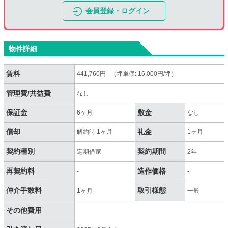
会員登録・ログイン
物件詳細
賃料
441,760円 （坪単価: 16,000円/坪）
管理費/共益費
なし
保証金
敷金
6ヶ月
なし
償却
礼金
解約時 1ヶ月
1ヶ月
契約種別
契約期間
定期借家
2年
再契約料
造作価格
-
-
仲介手数料
取引様態
1ヶ月
一般
その他費用