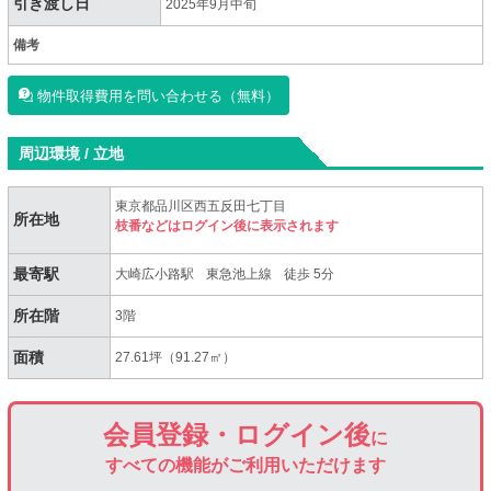
引き渡し日
2025年9月中旬
備考
物件取得費用を問い合わせる（無料）
周辺環境 / 立地
東京都品川区西五反田七丁目
所在地
枝番などはログイン後に表示されます
最寄駅
大崎広小路駅
東急池上線
徒歩 5分
所在階
3階
面積
27.61坪（91.27㎡）
会員登録・ログイン後
に
すべての機能がご利用いただけます