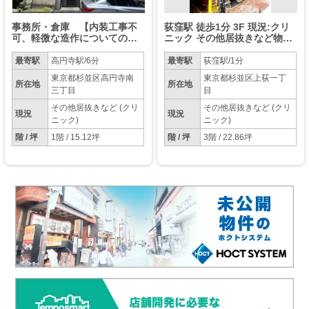
事務所・倉庫 【内装工事不
荻窪駅 徒歩1分 3F 現況:クリ
可、軽微な造作についてのみ
ニック その他居抜きなど物件
相談可】 高円寺 １階
【飲食不可】
最寄駅
高円寺駅/6分
最寄駅
荻窪駅/1分
東京都杉並区高円寺南
東京都杉並区上荻一丁
所在地
所在地
三丁目
目
その他居抜きなど (クリ
その他居抜きなど (クリ
現況
現況
ニック)
ニック)
階 / 坪
1階 / 15.12坪
階 / 坪
3階 / 22.86坪