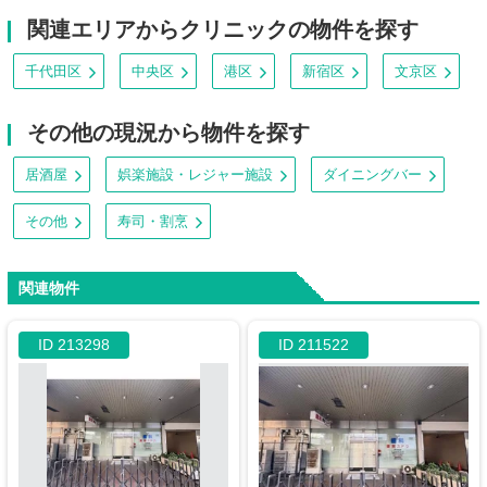
関連エリアからクリニックの物件を探す
千代田区
中央区
港区
新宿区
文京区
その他の現況から物件を探す
居酒屋
娯楽施設・レジャー施設
ダイニングバー
その他
寿司・割烹
関連物件
ID 213298
ID 211522