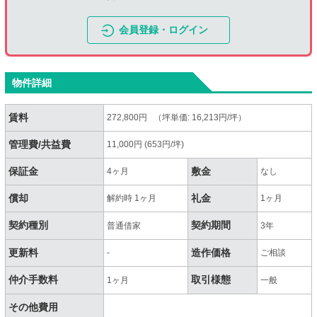
会員登録・ログイン
物件詳細
賃料
272,800円 （坪単価: 16,213円/坪）
管理費/共益費
11,000円 (653円/坪)
保証金
敷金
4ヶ月
なし
償却
礼金
解約時 1ヶ月
1ヶ月
契約種別
契約期間
普通借家
3年
更新料
造作価格
-
ご相談
仲介手数料
取引様態
1ヶ月
一般
その他費用