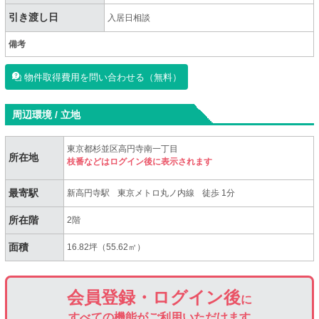
引き渡し日
入居日相談
備考
物件取得費用を問い合わせる（無料）
周辺環境 / 立地
東京都杉並区高円寺南一丁目
所在地
枝番などはログイン後に表示されます
最寄駅
新高円寺駅
東京メトロ丸ノ内線
徒歩 1分
所在階
2階
面積
16.82坪（55.62㎡）
会員登録・ログイン後
に
すべての機能がご利用いただけます