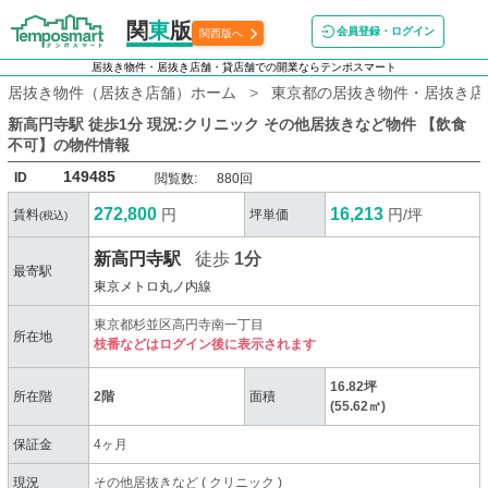
関
東
版
会員登録・ログイン
関西版へ
居抜き物件・居抜き店舗・貸店舗での開業ならテンポスマート
居抜き物件（居抜き店舗）ホーム
東京都の居抜き物件・居抜き店
新高円寺駅 徒歩1分 現況:クリニック その他居抜きなど物件 【飲食
不可】
の物件情報
149485
ID
閲覧数:
880回
272,800
16,213
円
円/坪
賃料
坪単価
(税込)
新高円寺駅
徒歩
1分
最寄駅
東京メトロ丸ノ内線
東京都杉並区高円寺南一丁目
所在地
枝番などはログイン後に表示されます
16.82坪
所在階
2階
面積
(55.62㎡)
保証金
4ヶ月
現況
その他居抜きなど
(
クリニック
)