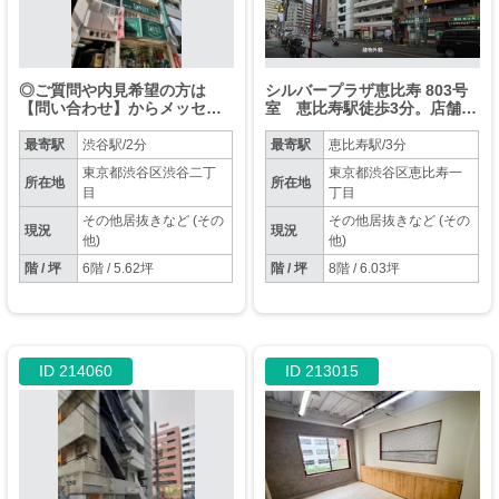
◎ご質問や内見希望の方は
シルバープラザ恵比寿 803号
【問い合わせ】からメッセー
室 恵比寿駅徒歩3分。店舗利
ジをお願い致します◎※お電
用可能物件。
話はお控えください。
最寄駅
渋谷駅/2分
最寄駅
恵比寿駅/3分
東京都渋谷区渋谷二丁
東京都渋谷区恵比寿一
所在地
所在地
目
丁目
その他居抜きなど (その
その他居抜きなど (その
現況
現況
他)
他)
階 / 坪
6階 / 5.62坪
階 / 坪
8階 / 6.03坪
ID 214060
ID 213015