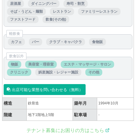
居酒屋
ダイニングバー
寿司・割烹
そば・うどん・麺類
レストラン
ファミリーレストラン
ファストフード
飲食(その他)
軽飲食
カフェ
バー
クラブ・キャバクラ
食物販
飲食以外
物販
美容室・理容室
エステ・マッサージ・サロン
クリニック
娯楽施設・レジャー施設
その他
出店可能な業態を問い合わせる（無料）
構造
築年月
鉄骨造
1994年10月
階建
駐車場
地下1階地上5階
-
テナント募集にお困りの方はこちら