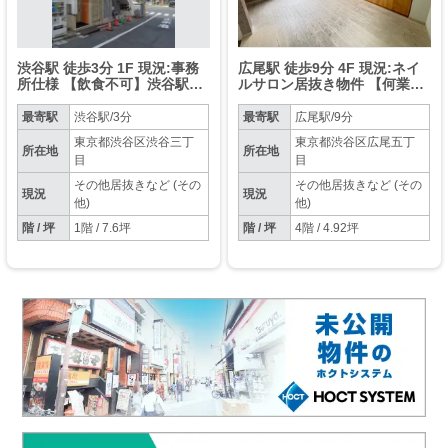
渋谷駅 徒歩3分 1F 現況:事務
広尾駅 徒歩9分 4F 現況:ネイ
所仕様 【飲食不可】渋谷駅至
ルサロン居抜き物件 【何業も
近の好立地物件です！詳細業
可】
種などお気軽にご相談くださ
最寄駅
渋谷駅/3分
最寄駅
広尾駅/9分
い！
東京都渋谷区渋谷三丁
東京都渋谷区広尾五丁
所在地
所在地
目
目
その他居抜きなど (その
その他居抜きなど (その
現況
現況
他)
他)
階 / 坪
1階 / 7.6坪
階 / 坪
4階 / 4.92坪