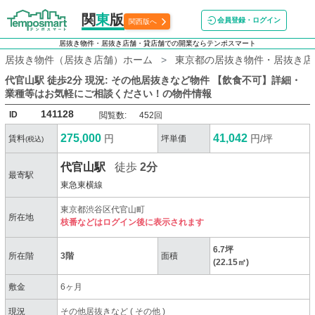
関
東
版
会員登録・ログイン
関西版へ
居抜き物件・居抜き店舗・貸店舗での開業ならテンポスマート
居抜き物件（居抜き店舗）ホーム
東京都の居抜き物件・居抜き店
代官山駅 徒歩2分 現況: その他居抜きなど物件 【飲食不可】詳細・
業種等はお気軽にご相談ください！
の物件情報
141128
ID
閲覧数:
452回
275,000
41,042
円
円/坪
賃料
坪単価
(税込)
代官山駅
徒歩
2分
最寄駅
東急東横線
東京都渋谷区代官山町
所在地
枝番などはログイン後に表示されます
6.7坪
所在階
3階
面積
(22.15㎡)
敷金
6ヶ月
現況
その他居抜きなど
(
その他
)