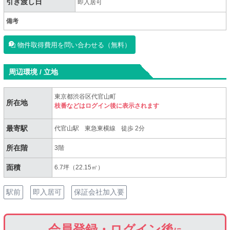
引き渡し日
即入居可
備考
物件取得費用を問い合わせる（無料）
周辺環境 / 立地
東京都渋谷区代官山町
所在地
枝番などはログイン後に表示されます
最寄駅
代官山駅
東急東横線
徒歩 2分
所在階
3階
面積
6.7坪（22.15㎡）
駅前
即入居可
保証会社加入要
会員登録・ログイン後