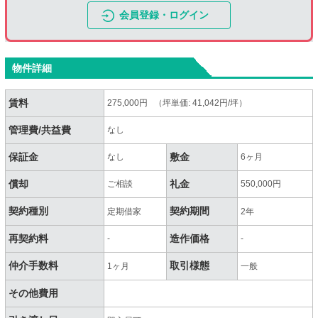
会員登録・ログイン
物件詳細
賃料
275,000円 （坪単価: 41,042円/坪）
管理費/共益費
なし
保証金
敷金
なし
6ヶ月
償却
礼金
ご相談
550,000円
契約種別
契約期間
定期借家
2年
再契約料
造作価格
-
-
仲介手数料
取引様態
1ヶ月
一般
その他費用