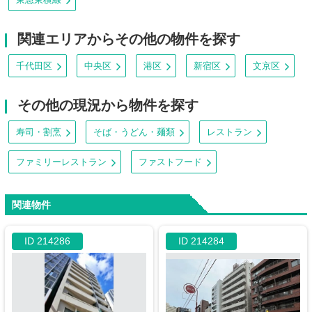
関連エリアからその他の物件を探す
千代田区
中央区
港区
新宿区
文京区
その他の現況から物件を探す
寿司・割烹
そば・うどん・麺類
レストラン
ファミリーレストラン
ファストフード
関連物件
ID 214286
ID 214284