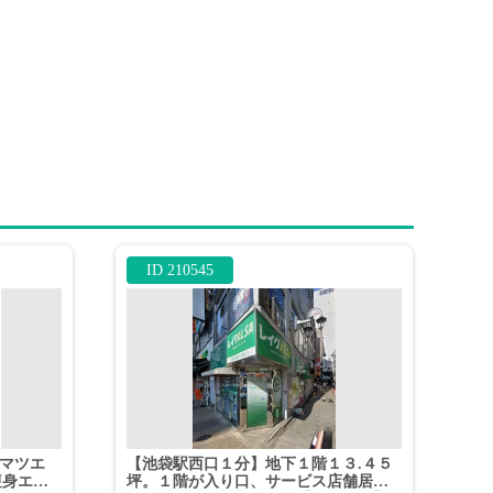
ID 210545
・マツエ
【池袋駅西口１分】地下１階１３.４５
痩身エス
坪。１階が入り口、サービス店舗居抜