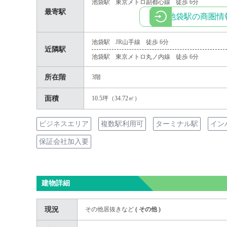
池袋駅
東京メトロ副都心線
徒歩 6分
最寄駅
池袋駅の商圏情
池袋駅
JR山手線
徒歩 6分
近隣駅
池袋駅
東京メトロ丸ノ内線
徒歩 6分
所在階
3階
面積
10.5坪（34.72㎡）
ビジネスエリア
複数駅利用可
ターミナル駅
イン
保証会社加入要
建物詳細
現況
その他居抜きなど
(
その他
)