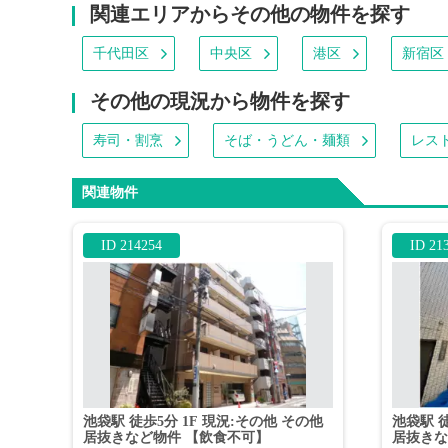
関連エリアからその他の物件を探す
千代田区
中央区
港区
新宿区
その他の現況から物件を探す
寿司・割烹
そば・うどん・麺類
レス
関連物件
ID 214254
ID 21
池袋駅 徒歩5分 1F 現況:その他 その他
池袋駅 徒
居抜きなど物件 【飲食不可】
居抜きな