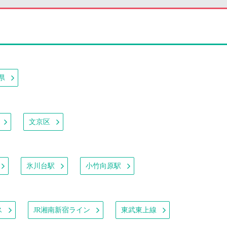
県
文京区
氷川台駅
小竹向原駅
ス
JR湘南新宿ライン
東武東上線