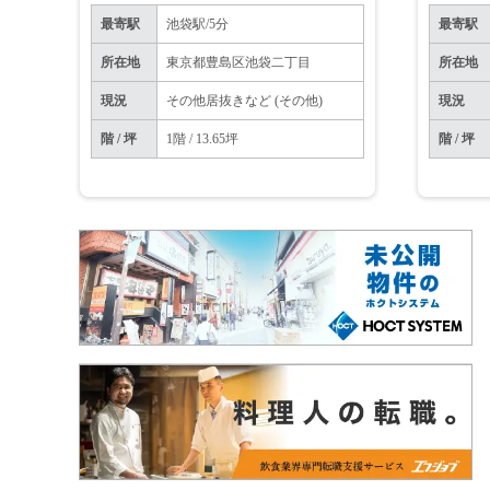
最寄駅
池袋駅/5分
最寄駅
所在地
東京都豊島区池袋二丁目
所在地
現況
その他居抜きなど (その他)
現況
階 / 坪
1階 / 13.65坪
階 / 坪