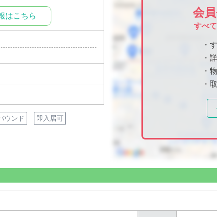
会員
報はこちら
すべ
・
・
・物
・
バウンド
即入居可