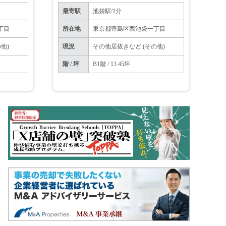
種相談可
き。看板設置相談可能。【飲食不可】
最寄駅
池袋駅/1分
丁目
所在地
東京都豊島区西池袋一丁目
他)
現況
その他居抜きなど (その他)
階 / 坪
B1階 / 13.45坪