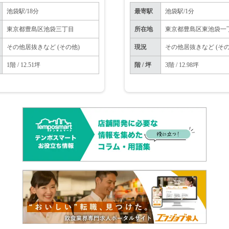
テ・整骨院・軽飲⾷可能（業
能）】
池袋駅/18分
最寄駅
池袋駅/1分
東京都豊島区池袋三丁目
所在地
東京都豊島区東池袋一
その他居抜きなど (その他)
現況
その他居抜きなど (その
1階 / 12.51坪
階 / 坪
3階 / 12.98坪