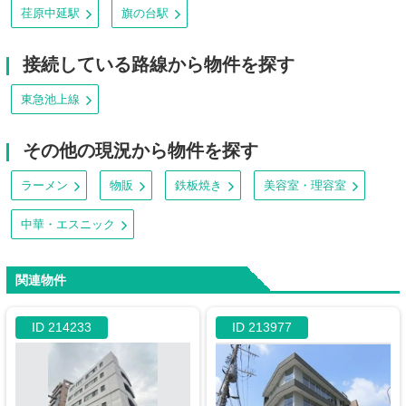
荏原中延駅
旗の台駅
接続している路線から物件を探す
東急池上線
その他の現況から物件を探す
ラーメン
物販
鉄板焼き
美容室・理容室
中華・エスニック
関連物件
ID 214233
ID 213977