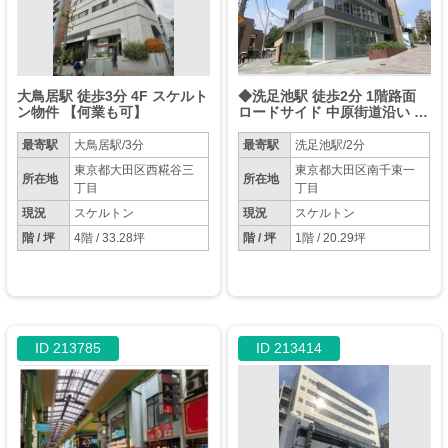
大鳥居駅 徒歩3分 4F スケルト
◆洗足池駅 徒歩2分 1階路面
ン物件 【何業も可】
ロードサイド 中原街道沿い 築
後未入居 【飲食可・業種相
談】◆
最寄駅
大鳥居駅/3分
最寄駅
洗足池駅/2分
東京都大田区西糀谷三
東京都大田区南千束一
所在地
所在地
丁目
丁目
現況
スケルトン
現況
スケルトン
階 / 坪
4階 / 33.28坪
階 / 坪
1階 / 20.29坪
ID 213785
ID 213414