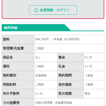
会員登録・ログイン
物件詳細
賃料
594,792円 （坪単価: 19,795円/坪）
管理費/共益費
ご相談
保証金
敷金
なし
6ヶ月
償却
礼金
ご相談
1ヶ月
契約種別
契約期間
定期借家
ご相談
再契約料
造作価格
ご相談
ご相談
仲介手数料
取引様態
1ヶ月
専任
その他費用
月額の管理費・共益費等相談