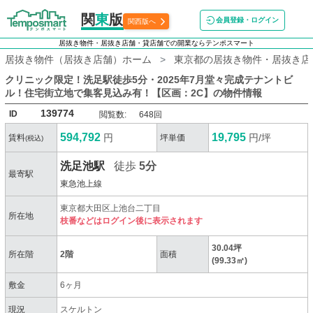
関
東
版
会員登録・ログイン
関西版へ
居抜き物件・居抜き店舗・貸店舗での開業ならテンポスマート
居抜き物件（居抜き店舗）ホーム
東京都の居抜き物件・居抜き店
クリニック限定！洗足駅徒歩5分・2025年7月堂々完成テナントビ
ル！住宅街立地で集客見込み有！【区画：2C】
の物件情報
139774
ID
閲覧数:
648回
594,792
19,795
円
円/坪
賃料
坪単価
(税込)
洗足池駅
徒歩
5分
最寄駅
東急池上線
東京都大田区上池台二丁目
所在地
枝番などはログイン後に表示されます
30.04坪
所在階
2階
面積
(99.33㎡)
敷金
6ヶ月
現況
スケルトン