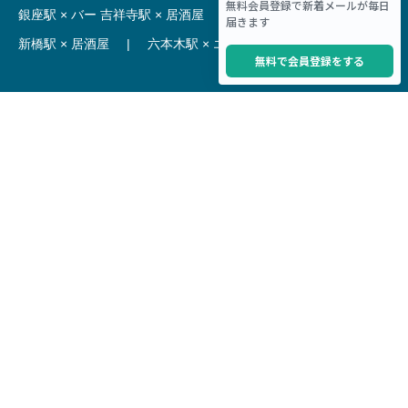
銀座駅 × バー
吉祥寺駅 × 居酒屋
|
麻布十番駅 × レストラン
新橋駅 × 居酒屋
|
六本木駅 × エステ・マッサージ・サロン
【駅】
新宿駅 居抜き物件
|
渋谷駅 居抜き物件
池袋駅 居抜き物件
|
横浜駅 居抜き物件
秋葉原駅 居抜き物件
|
六本木駅 居抜き物件
赤坂見附駅 居抜き物件
|
神田駅 居抜き物件
銀座駅 居抜き物件
|
吉祥寺駅 居抜き物件
梅田駅 居抜き物件
|
心斎橋駅 居抜き物件
本町駅 居抜き物件
|
尼崎駅 居抜き物件
三ノ宮駅 居抜き物件
|
京都駅 居抜き物件
烏丸駅 居抜き物件
|
四条駅 居抜き物件
Copyright © Hoct System corp. All rights reserved.