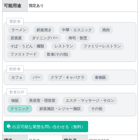
可能用途
指定あり
重飲食
ラーメン
鉄板焼き
中華・エスニック
焼肉
居酒屋
ダイニングバー
寿司・割烹
そば・うどん・麺類
レストラン
ファミリーレストラン
ファストフード
飲食(その他)
軽飲食
カフェ
バー
クラブ・キャバクラ
食物販
飲食以外
物販
美容室・理容室
エステ・マッサージ・サロン
クリニック
娯楽施設・レジャー施設
その他
出店可能な業態を問い合わせる（無料）