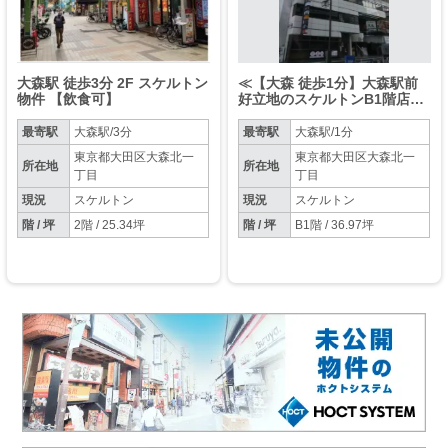
大森駅 徒歩3分 2F スケルトン
≪【大森 徒歩1分】大森駅前
物件 【飲食可】
好立地のスケルトンB1階店舗
｜飲食可≫
最寄駅
大森駅/3分
最寄駅
大森駅/1分
東京都大田区大森北一
東京都大田区大森北一
所在地
所在地
丁目
丁目
現況
スケルトン
現況
スケルトン
階 / 坪
2階 / 25.34坪
階 / 坪
B1階 / 36.97坪