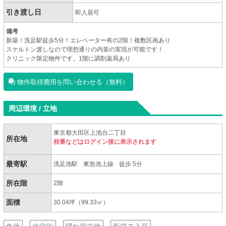
引き渡し日
即入居可
備考
新築！洗足駅徒歩5分！エレベーター有の2階！複数区画あり
スケルトン渡しなので理想通りの内装の実現が可能です！
クリニック限定物件です。1階に調剤薬局あり
物件取得費用を問い合わせる（無料）
周辺環境 / 立地
東京都大田区上池台二丁目
所在地
枝番などはログイン後に表示されます
最寄駅
洗足池駅
東急池上線
徒歩 5分
所在階
2階
面積
30.04坪（99.33㎡）