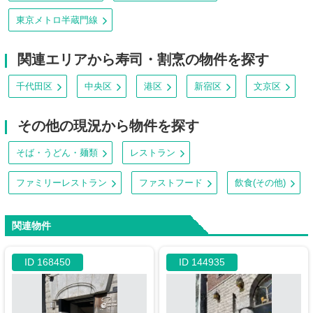
東京メトロ半蔵門線
関連エリアから寿司・割烹の物件を探す
千代田区
中央区
港区
新宿区
文京区
その他の現況から物件を探す
そば・うどん・麺類
レストラン
ファミリーレストラン
ファストフード
飲食(その他)
関連物件
ID 168450
ID 144935