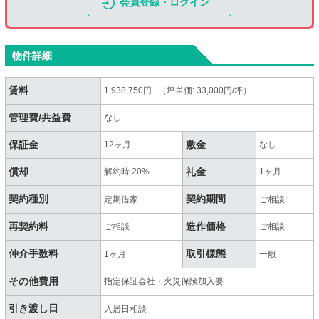
会員登録・ログイン
物件詳細
賃料
1,938,750円 （坪単価: 33,000円/坪）
管理費/共益費
なし
保証金
敷金
12ヶ月
なし
償却
礼金
解約時 20%
1ヶ月
契約種別
契約期間
定期借家
ご相談
再契約料
造作価格
ご相談
ご相談
仲介手数料
取引様態
1ヶ月
一般
その他費用
指定保証会社・火災保険加入要
引き渡し日
入居日相談