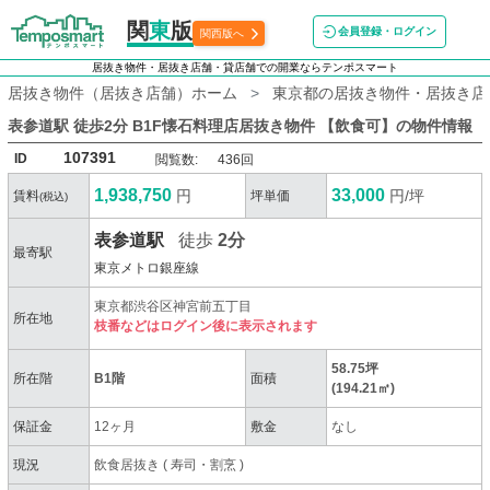
関
東
版
会員登録・ログイン
関西版へ
居抜き物件・居抜き店舗・貸店舗での開業ならテンポスマート
居抜き物件（居抜き店舗）ホーム
東京都の居抜き物件・居抜き店
表参道駅 徒歩2分 B1F懐石料理店居抜き物件 【飲食可】
の物件情報
107391
ID
閲覧数:
436回
1,938,750
33,000
円
円/坪
賃料
坪単価
(税込)
表参道駅
徒歩
2分
最寄駅
東京メトロ銀座線
東京都渋谷区神宮前五丁目
所在地
枝番などはログイン後に表示されます
58.75坪
所在階
B1階
面積
(194.21㎡)
保証金
12ヶ月
敷金
なし
現況
飲食居抜き
(
寿司・割烹
)