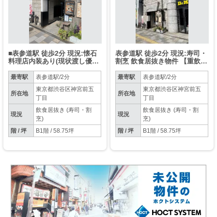
■表参道駅 徒歩2分 現況:懐石
表参道駅 徒歩2分 現況:寿司・
料理店内装あり(現状渡し優
割烹 飲食居抜き物件 【重飲食
先、引渡状態相談可) 【飲食
可】
可】
最寄駅
表参道駅/2分
最寄駅
表参道駅/2分
東京都渋谷区神宮前五
東京都渋谷区神宮前五
所在地
所在地
丁目
丁目
飲食居抜き (寿司・割
飲食居抜き (寿司・割
現況
現況
烹)
烹)
階 / 坪
B1階 / 58.75坪
階 / 坪
B1階 / 58.75坪