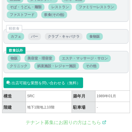
そば・うどん・麺類
レストラン
ファミリーレストラン
ファストフード
飲食(その他)
軽飲食
カフェ
バー
クラブ・キャバクラ
食物販
飲食以外
物販
美容室・理容室
エステ・マッサージ・サロン
クリニック
娯楽施設・レジャー施設
その他
出店可能な業態を問い合わせる（無料）
構造
築年月
SRC
1989年01月
階建
駐車場
地下1階地上10階
-
テナント募集にお困りの方はこちら