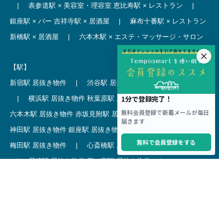
|
表参道駅 × 美容室・理容室
恵比寿駅 × レストラン
|
銀座駅 × バー
吉祥寺駅 × 居酒屋
|
麻布十番駅 × レストラン
新橋駅 × 居酒屋
|
六本木駅 × エステ・マッサージ・サロン
【駅】
新宿駅 居抜き物件
|
渋谷駅 居抜き物件
池袋駅 居抜き物件
|
横浜駅 居抜き物件
秋葉原駅 居抜き物件
|
六本木駅 居抜き物件
赤坂見附駅 居抜き物件
|
神田駅 居抜き物件
銀座駅 居抜き物件
|
吉祥寺駅 居抜き物件
梅田駅 居抜き物件
|
心斎橋駅 居抜き物件
本町駅 居抜き物件
|
尼崎駅 居抜き物件
三ノ宮駅 居抜き物件
|
京都駅 居抜き物件
烏丸駅 居抜き物件
|
四条駅 居抜き物件
Copyright © Hoct System corp. All rights reserved.