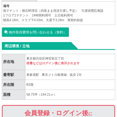
備考
前テナント：懐石料理店（内装まま現況引渡し予定） 引渡状態応相談
1フロア1テナント 24時間利用可 土日祝利用可
階高4.18m、スラブ下4.03m、大梁下3.28m 再契約前提
物件取得費用を問い合わせる（無料）
周辺環境 / 立地
東京都渋谷区神宮前五丁目
所在地
枝番などはログイン後に表示されます
最寄駅
表参道駅
東京メトロ銀座線
徒歩 2分
所在階
B1階
面積
58.75坪（194.21㎡）
会員登録・ログイン後
に