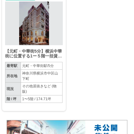
【元町・中華街5分】横浜中華
街に位置する1ー５階一括賃貸
物件です【重飲食店不可】
最寄駅
元町・中華街駅/5分
神奈川県横浜市中区山
所在地
下町
その他居抜きなど (物
現況
販)
階 / 坪
1〜5階 / 174.71坪