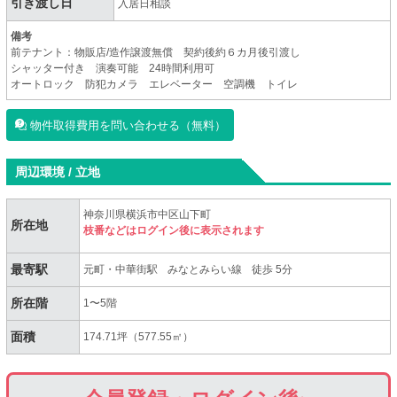
引き渡し日
入居日相談
備考
前テナント：物販店/造作譲渡無償 契約後約６カ月後引渡し
シャッター付き 演奏可能 24時間利用可
オートロック 防犯カメラ エレベーター 空調機 トイレ
物件取得費用を問い合わせる（無料）
周辺環境 / 立地
神奈川県横浜市中区山下町
所在地
枝番などはログイン後に表示されます
最寄駅
元町・中華街駅
みなとみらい線
徒歩 5分
所在階
1〜5階
面積
174.71坪（577.55㎡）