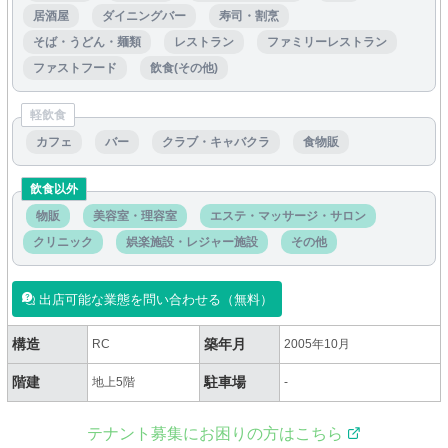
居酒屋
ダイニングバー
寿司・割烹
そば・うどん・麺類
レストラン
ファミリーレストラン
ファストフード
飲食(その他)
軽飲食
カフェ
バー
クラブ・キャバクラ
食物販
飲食以外
物販
美容室・理容室
エステ・マッサージ・サロン
クリニック
娯楽施設・レジャー施設
その他
出店可能な業態を問い合わせる（無料）
構造
築年月
RC
2005年10月
階建
駐車場
地上5階
-
テナント募集にお困りの方はこちら