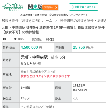
関
東
版
会員登録・ログイン
関西版へ
居抜き物件・居抜き店舗・貸店舗での開業ならテンポスマート
居抜き物件（居抜き店舗）ホーム
神奈川県の居抜き物件・居抜き
元町・中華街駅 徒歩5分 造作無償 1F-5F一棟貸し 物販店居抜き物件
【飲食不可】
の物件情報
91085
ID
閲覧数:
630回
4,500,000
25,756
円
円/坪
賃料
坪単価
(税込)
元町・中華街駅
徒歩
5分
最寄駅
みなとみらい線
神奈川県横浜市中区山下町
所在地
枝番などはログイン後に表示されます
174.71坪
所在階
1〜5階
面積
(577.55㎡)
保証金
12ヶ月
敷金
なし
現況
その他居抜きなど
(
物販
)