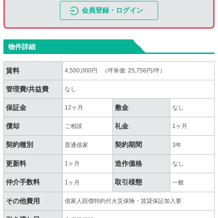
会員登録・ログイン
物件詳細
賃料
4,500,000円 （坪単価: 25,756円/坪）
管理費/共益費
なし
保証金
敷金
12ヶ月
なし
償却
礼金
ご相談
1ヶ月
契約種別
契約期間
普通借家
3年
更新料
造作価格
1ヶ月
なし
仲介手数料
取引様態
1ヶ月
一般
その他費用
借家人賠償特約付火災保険・賃貸保証加入要