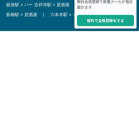
銀座駅 × バー
吉祥寺駅 × 居酒屋
|
麻布十番駅 × レストラン
新橋駅 × 居酒屋
|
六本木駅 × エステ・マッサージ・サロン
【駅】
新宿駅 居抜き物件
|
渋谷駅 居抜き物件
池袋駅 居抜き物件
|
横浜駅 居抜き物件
秋葉原駅 居抜き物件
|
六本木駅 居抜き物件
赤坂見附駅 居抜き物件
|
神田駅 居抜き物件
銀座駅 居抜き物件
|
吉祥寺駅 居抜き物件
梅田駅 居抜き物件
|
心斎橋駅 居抜き物件
本町駅 居抜き物件
|
尼崎駅 居抜き物件
三ノ宮駅 居抜き物件
|
京都駅 居抜き物件
烏丸駅 居抜き物件
|
四条駅 居抜き物件
Copyright © Hoct System corp. All rights reserved.