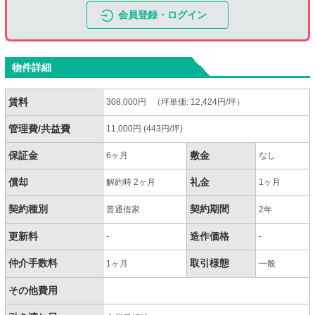
会員登録・ログイン
物件詳細
賃料
308,000円 （坪単価: 12,424円/坪）
管理費/共益費
11,000円 (443円/坪)
保証金
敷金
6ヶ月
なし
償却
礼金
解約時 2ヶ月
1ヶ月
契約種別
契約期間
普通借家
2年
更新料
造作価格
-
-
仲介手数料
取引様態
1ヶ月
一般
その他費用