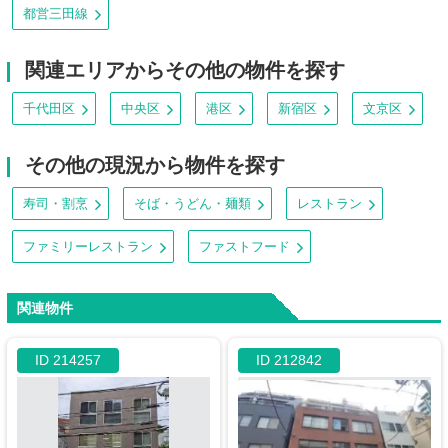
都営三田線
関連エリアからその他の物件を探す
千代田区
中央区
港区
新宿区
文京区
その他の現況から物件を探す
寿司・割烹
そば・うどん・麺類
レストラン
ファミリーレストラン
ファストフード
関連物件
ID 214257
ID 212842