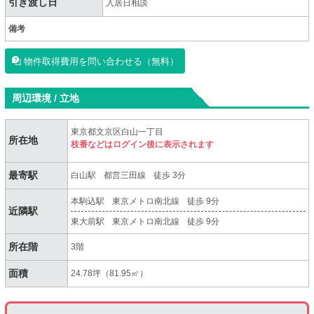
引き渡し日
入居日相談
備考
物件取得費用を問い合わせる（無料）
周辺環境 / 立地
東京都文京区白山一丁目
所在地
枝番などはログイン後に表示されます
最寄駅
白山駅
都営三田線
徒歩 3分
本駒込駅
東京メトロ南北線
徒歩 9分
近隣駅
東大前駅
東京メトロ南北線
徒歩 9分
所在階
3階
面積
24.78坪（81.95㎡）