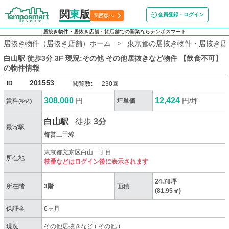
関
東
版
会員登録・ログイン
関西版へ
居抜き物件・居抜き店舗・貸店舗での開業ならテンポスマート
居抜き物件（居抜き店舗）ホーム
東京都の居抜き物件・居抜き店
白山駅 徒歩3分 3F 現況:その他 その他居抜きなど物件 【飲食不可】
の物件情報
201553
ID
閲覧数:
230回
308,000
12,424
円
円/坪
賃料
坪単価
(税込)
白山駅
徒歩
3分
最寄駅
都営三田線
東京都文京区白山一丁目
所在地
枝番などはログイン後に表示されます
24.78坪
所在階
3階
面積
(81.95㎡)
保証金
6ヶ月
現況
その他居抜きなど
(
その他
)