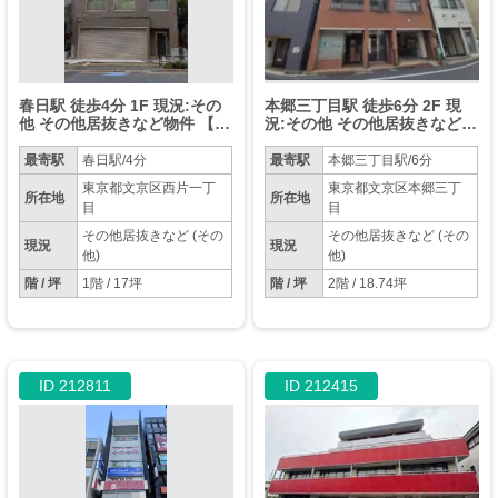
春日駅 徒歩4分 1F 現況:その
本郷三丁目駅 徒歩6分 2F 現
他 その他居抜きなど物件 【飲
況:その他 その他居抜きなど物
食不可】
件 【業種相談】
最寄駅
春日駅/4分
最寄駅
本郷三丁目駅/6分
東京都文京区西片一丁
東京都文京区本郷三丁
所在地
所在地
目
目
その他居抜きなど (その
その他居抜きなど (その
現況
現況
他)
他)
階 / 坪
1階 / 17坪
階 / 坪
2階 / 18.74坪
ID 212811
ID 212415