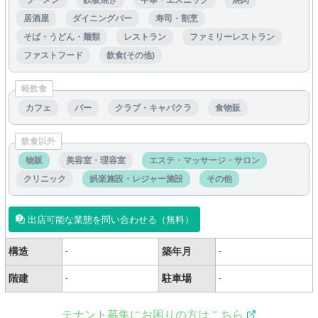
ラーメン
鉄板焼き
中華・エスニック
焼肉
居酒屋
ダイニングバー
寿司・割烹
そば・うどん・麺類
レストラン
ファミリーレストラン
ファストフード
飲食(その他)
軽飲食
カフェ
バー
クラブ・キャバクラ
食物販
飲食以外
物販
美容室・理容室
エステ・マッサージ・サロン
クリニック
娯楽施設・レジャー施設
その他
出店可能な業態を問い合わせる（無料）
構造
築年月
-
-
階建
駐車場
-
-
テナント募集にお困りの方はこちら