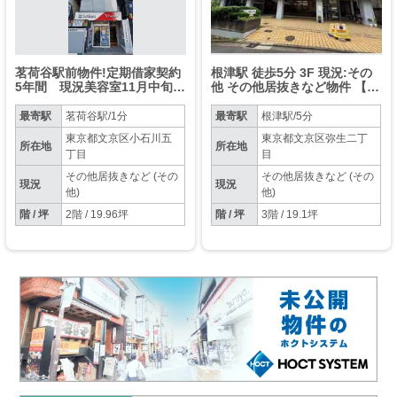
茗荷谷駅前物件!定期借家契約
根津駅 徒歩5分 3F 現況:その
5年間 現況美容室11月中旬空
他 その他居抜きなど物件 【飲
予定 【賃料：616,000円税
食不可】
込 管理費：66,000円】
最寄駅
茗荷谷駅/1分
最寄駅
根津駅/5分
東京都文京区小石川五
東京都文京区弥生二丁
所在地
所在地
丁目
目
その他居抜きなど (その
その他居抜きなど (その
現況
現況
他)
他)
階 / 坪
2階 / 19.96坪
階 / 坪
3階 / 19.1坪