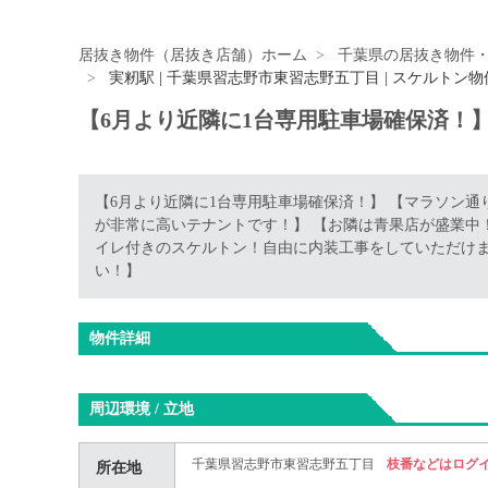
居抜き物件（居抜き店舗）ホーム
千葉県の居抜き物件
実籾駅 | 千葉県習志野市東習志野五丁目 | スケルトン物
【6月より近隣に1台専用駐車場確保済！
【6月より近隣に1台専用駐車場確保済！】 【マラソン
が非常に高いテナントです！】 【お隣は青果店が盛業中
イレ付きのスケルトン！自由に内装工事をしていただけま
い！】
物件詳細
周辺環境 / 立地
千葉県習志野市東習志野五丁目
枝番などはログ
所在地