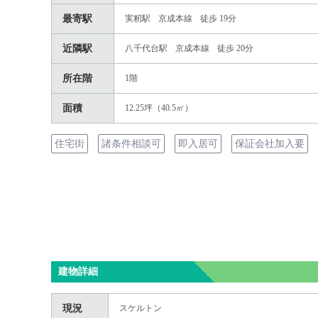
最寄駅
実籾駅
京成本線
徒歩 19分
近隣駅
八千代台駅
京成本線
徒歩 20分
所在階
1階
面積
12.25坪（40.5㎡）
住宅街
諸条件相談可
即入居可
保証会社加入要
建物詳細
現況
スケルトン