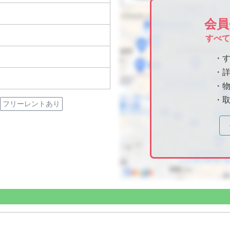
会員
すべ
・
・
・物
・
フリーレントあり