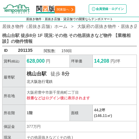
関
西
版
会員登録・ログイン
関東版へ
居抜き物件・居抜き店舗・貸店舗での開業ならテンポスマート
居抜き物件（居抜き店舗）ホーム
大阪府の居抜き物件・居抜き店
桃山台駅 徒歩8分 1F 現況:その他 その他居抜きなど物件 【業種相
談】
の物件情報
201135
ID
閲覧数:
159回
628,000
14,208
円
円/坪
賃料
坪単価
(税込)
桃山台駅
徒歩
8分
最寄駅
北大阪急行電鉄
大阪府豊中市新千里南町二丁目
所在地
枝番などはログイン後に表示されます
44.2坪
所在階
1階
面積
(146.11㎡)
保証金
377万円
現況
その他居抜きなど
(
その他
)