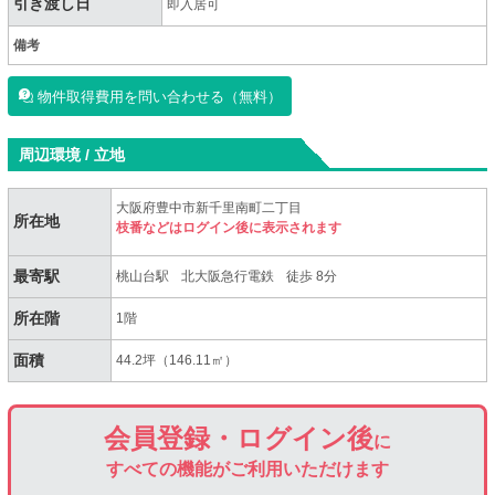
引き渡し日
即入居可
備考
物件取得費用を問い合わせる（無料）
周辺環境 / 立地
大阪府豊中市新千里南町二丁目
所在地
枝番などはログイン後に表示されます
最寄駅
桃山台駅
北大阪急行電鉄
徒歩 8分
所在階
1階
面積
44.2坪（146.11㎡）
会員登録・ログイン後
に
すべての機能がご利用いただけます