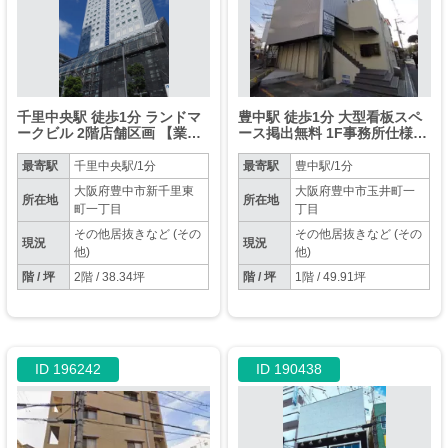
千里中央駅 徒歩1分 ランドマ
豊中駅 徒歩1分 大型看板スペ
ークビル 2階店舗区画 【業種
ース掲出無料 1F事務所仕様物
相談（飲食可）】
件 【飲食可】
最寄駅
千里中央駅/1分
最寄駅
豊中駅/1分
大阪府豊中市新千里東
大阪府豊中市玉井町一
所在地
所在地
町一丁目
丁目
その他居抜きなど (その
その他居抜きなど (その
現況
現況
他)
他)
階 / 坪
2階 / 38.34坪
階 / 坪
1階 / 49.91坪
ID 196242
ID 190438