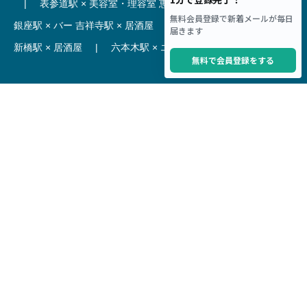
|
表参道駅 × 美容室・理容室
恵比寿駅 × レストラン
|
銀座駅 × バー
吉祥寺駅 × 居酒屋
|
麻布十番駅 × レストラン
新橋駅 × 居酒屋
|
六本木駅 × エステ・マッサージ・サロン
【駅】
新宿駅 居抜き物件
|
渋谷駅 居抜き物件
池袋駅 居抜き物件
|
横浜駅 居抜き物件
秋葉原駅 居抜き物件
|
六本木駅 居抜き物件
赤坂見附駅 居抜き物件
|
神田駅 居抜き物件
銀座駅 居抜き物件
|
吉祥寺駅 居抜き物件
梅田駅 居抜き物件
|
心斎橋駅 居抜き物件
本町駅 居抜き物件
|
尼崎駅 居抜き物件
三ノ宮駅 居抜き物件
|
京都駅 居抜き物件
烏丸駅 居抜き物件
|
四条駅 居抜き物件
Copyright © Hoct System corp. All rights reserved.