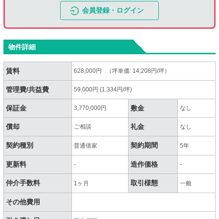
会員登録・ログイン
物件詳細
賃料
628,000円 （坪単価: 14,208円/坪）
管理費/共益費
59,000円 (1,334円/坪)
保証金
敷金
3,770,000円
なし
償却
礼金
ご相談
なし
契約種別
契約期間
普通借家
5年
更新料
造作価格
-
-
仲介手数料
取引様態
1ヶ月
一般
その他費用