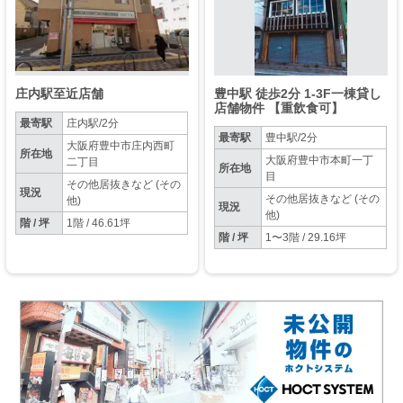
庄内駅至近店舗
豊中駅 徒歩2分 1-3F一棟貸し
店舗物件 【重飲食可】
最寄駅
庄内駅/2分
最寄駅
豊中駅/2分
大阪府豊中市庄内西町
所在地
大阪府豊中市本町一丁
二丁目
所在地
目
その他居抜きなど (その
現況
その他居抜きなど (その
他)
現況
他)
階 / 坪
1階 / 46.61坪
階 / 坪
1〜3階 / 29.16坪