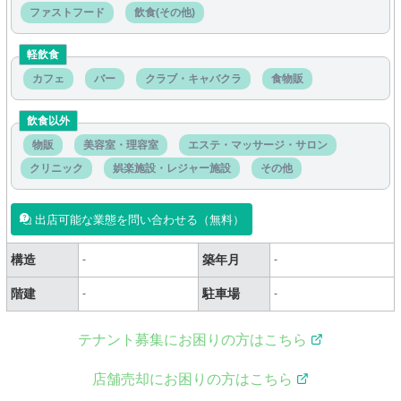
ファストフード
飲食(その他)
軽飲食
カフェ
バー
クラブ・キャバクラ
食物販
飲食以外
物販
美容室・理容室
エステ・マッサージ・サロン
クリニック
娯楽施設・レジャー施設
その他
出店可能な業態を問い合わせる（無料）
構造
築年月
-
-
階建
駐車場
-
-
テナント募集にお困りの方はこちら
店舗売却にお困りの方はこちら