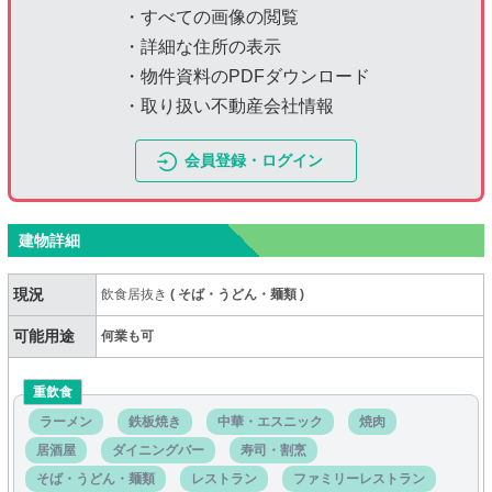
・すべての画像の閲覧
・詳細な住所の表示
・物件資料のPDFダウンロード
・取り扱い不動産会社情報
会員登録・ログイン
建物詳細
現況
飲食居抜き
(
そば・うどん・麺類
)
可能用途
何業も可
重飲食
ラーメン
鉄板焼き
中華・エスニック
焼肉
居酒屋
ダイニングバー
寿司・割烹
そば・うどん・麺類
レストラン
ファミリーレストラン