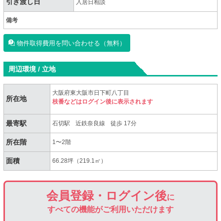
引き渡し日
入居日相談
備考
物件取得費用を問い合わせる（無料）
周辺環境 / 立地
大阪府東大阪市日下町八丁目
所在地
枝番などはログイン後に表示されます
最寄駅
石切駅
近鉄奈良線
徒歩 17分
所在階
1〜2階
面積
66.28坪（219.1㎡）
会員登録・ログイン後
に
すべての機能がご利用いただけます