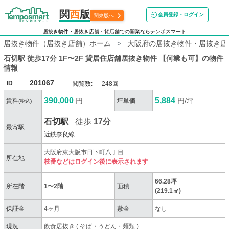
関
西
版
会員登録・ログイン
関東版へ
居抜き物件・居抜き店舗・貸店舗での開業ならテンポスマート
居抜き物件（居抜き店舗）ホーム
大阪府の居抜き物件・居抜き店
石切駅 徒歩17分 1F〜2F 貸居住店舗居抜き物件 【何業も可】
の物件
情報
201067
ID
閲覧数:
248回
390,000
5,884
円
円/坪
賃料
坪単価
(税込)
石切駅
徒歩
17分
最寄駅
近鉄奈良線
大阪府東大阪市日下町八丁目
所在地
枝番などはログイン後に表示されます
66.28坪
所在階
1〜2階
面積
(219.1㎡)
保証金
4ヶ月
敷金
なし
現況
飲食居抜き
(
そば・うどん・麺類
)