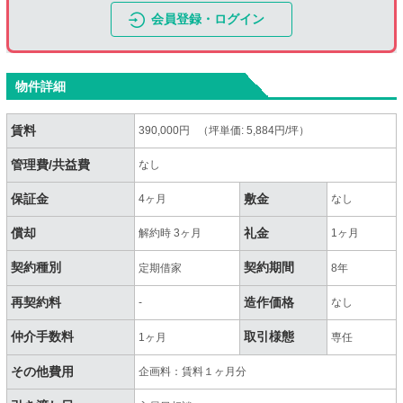
会員登録・ログイン
物件詳細
賃料
390,000円 （坪単価: 5,884円/坪）
管理費/共益費
なし
保証金
敷金
4ヶ月
なし
償却
礼金
解約時 3ヶ月
1ヶ月
契約種別
契約期間
定期借家
8年
再契約料
造作価格
-
なし
仲介手数料
取引様態
1ヶ月
専任
その他費用
企画料：賃料１ヶ月分