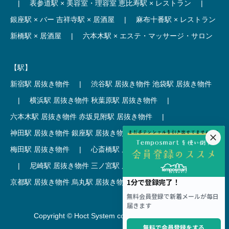
|
表参道駅 × 美容室・理容室
恵比寿駅 × レストラン
|
銀座駅 × バー
吉祥寺駅 × 居酒屋
|
麻布十番駅 × レストラン
新橋駅 × 居酒屋
|
六本木駅 × エステ・マッサージ・サロン
【駅】
新宿駅 居抜き物件
|
渋谷駅 居抜き物件
池袋駅 居抜き物件
|
横浜駅 居抜き物件
秋葉原駅 居抜き物件
|
六本木駅 居抜き物件
赤坂見附駅 居抜き物件
|
神田駅 居抜き物件
銀座駅 居抜き物件
|
吉祥寺駅 居抜き物件
梅田駅 居抜き物件
|
心斎橋駅 居抜き物件
本町駅 居抜き物件
|
尼崎駅 居抜き物件
三ノ宮駅 居抜き物件
|
京都駅 居抜き物件
烏丸駅 居抜き物件
|
四条駅 居抜き物件
Copyright © Hoct System corp. All rights reserved.