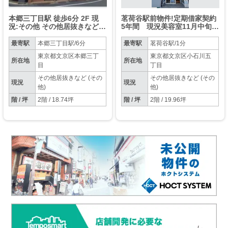
本郷三丁目駅 徒歩6分 2F 現
茗荷谷駅前物件!定期借家契約
況:その他 その他居抜きなど物
5年間 現況美容室11月中旬空
件 【業種相談】
予定 【賃料：616,000円税
込 管理費：66,000円】
最寄駅
本郷三丁目駅/6分
最寄駅
茗荷谷駅/1分
東京都文京区本郷三丁
東京都文京区小石川五
所在地
所在地
目
丁目
その他居抜きなど (その
その他居抜きなど (その
現況
現況
他)
他)
階 / 坪
2階 / 18.74坪
階 / 坪
2階 / 19.96坪