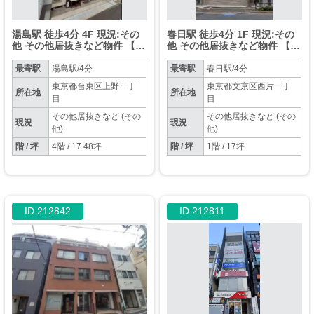
湯島駅 徒歩4分 4F 現況:その
春日駅 徒歩4分 1F 現況:その
他 その他居抜きなど物件 【飲
他 その他居抜きなど物件 【飲
食相談】
食不可】
最寄駅
湯島駅/4分
最寄駅
春日駅/4分
東京都台東区上野一丁
東京都文京区西片一丁
所在地
所在地
目
目
その他居抜きなど (その
その他居抜きなど (その
現況
現況
他)
他)
階 / 坪
4階 / 17.48坪
階 / 坪
1階 / 17坪
ID 212842
ID 212811