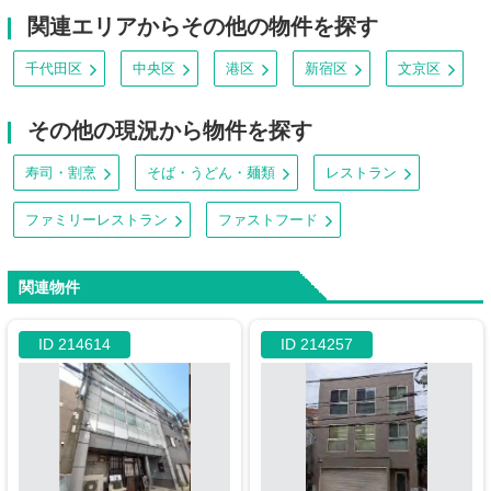
関連エリアからその他の物件を探す
千代田区
中央区
港区
新宿区
文京区
その他の現況から物件を探す
寿司・割烹
そば・うどん・麺類
レストラン
ファミリーレストラン
ファストフード
関連物件
ID 214614
ID 214257