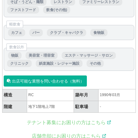
そば・うどん・麺類
レストラン
ファミリーレストラン
ファストフード
飲食(その他)
軽飲食
カフェ
バー
クラブ・キャバクラ
食物販
飲食以外
物販
美容室・理容室
エステ・マッサージ・サロン
クリニック
娯楽施設・レジャー施設
その他
出店可能な業態を問い合わせる（無料）
構造
築年月
RC
1990年03月
階建
駐車場
地下1階地上7階
-
テナント募集にお困りの方はこちら
店舗売却にお困りの方はこちら