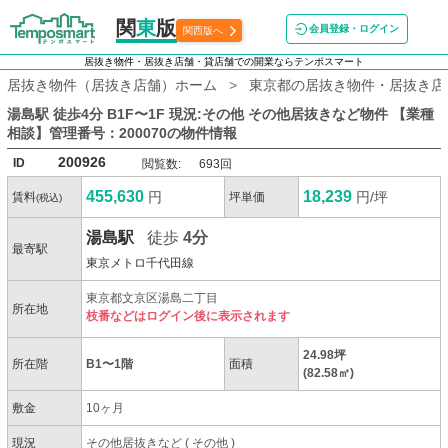
関
東
版
会員登録・ログイン
関西版へ
居抜き物件・居抜き店舗・貸店舗での開業ならテンポスマート
居抜き物件（居抜き店舗）ホーム
東京都の居抜き物件・居抜き店
湯島駅 徒歩4分 B1F〜1F 現況:その他 その他居抜きなど物件 【業種
相談】管理番号：200070
の物件情報
200926
ID
閲覧数:
693回
455,630
18,239
円
円/坪
賃料
坪単価
(税込)
湯島駅
徒歩
4分
最寄駅
東京メトロ千代田線
東京都文京区湯島二丁目
所在地
枝番などはログイン後に表示されます
24.98坪
所在階
B1〜1階
面積
(82.58㎡)
敷金
10ヶ月
現況
その他居抜きなど
(
その他
)