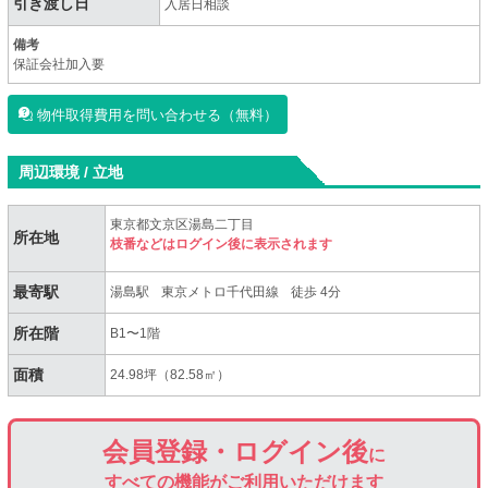
引き渡し日
入居日相談
備考
保証会社加入要
物件取得費用を問い合わせる（無料）
周辺環境 / 立地
東京都文京区湯島二丁目
所在地
枝番などはログイン後に表示されます
最寄駅
湯島駅
東京メトロ千代田線
徒歩 4分
所在階
B1〜1階
面積
24.98坪（82.58㎡）
会員登録・ログイン後
に
すべての機能がご利用いただけます