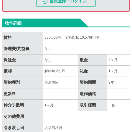
会員登録・ログイン
物件詳細
賃料
330,000円 （坪単価: 10,576円/坪）
管理費/共益費
なし
保証金
敷金
なし
4ヶ月
償却
礼金
解約時 2ヶ月
1ヶ月
契約種別
契約期間
普通借家
3年
更新料
造作価格
-
-
仲介手数料
取引様態
1ヶ月
一般
その他費用
引き渡し日
入居日相談