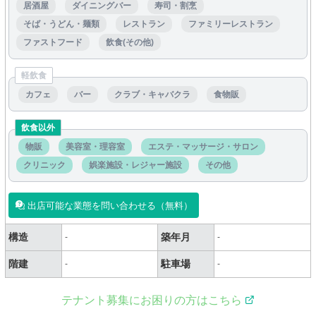
居酒屋
ダイニングバー
寿司・割烹
そば・うどん・麺類
レストラン
ファミリーレストラン
ファストフード
飲食(その他)
軽飲食
カフェ
バー
クラブ・キャバクラ
食物販
飲食以外
物販
美容室・理容室
エステ・マッサージ・サロン
クリニック
娯楽施設・レジャー施設
その他
出店可能な業態を問い合わせる（無料）
構造
築年月
-
-
階建
駐車場
-
-
テナント募集にお困りの方はこちら