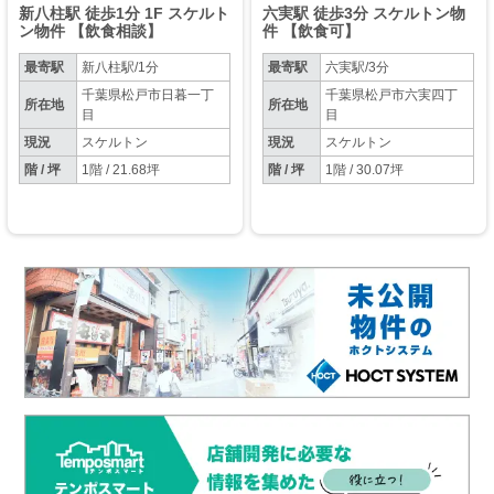
新八柱駅 徒歩1分 1F スケルト
六実駅 徒歩3分 スケルトン物
ン物件 【飲食相談】
件 【飲食可】
最寄駅
新八柱駅/1分
最寄駅
六実駅/3分
千葉県松戸市日暮一丁
千葉県松戸市六実四丁
所在地
所在地
目
目
現況
スケルトン
現況
スケルトン
階 / 坪
1階 / 21.68坪
階 / 坪
1階 / 30.07坪