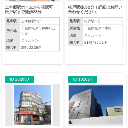
上本郷駅ホームから視認可
松戸駅徒歩2分！詳細はお問い
松戸駅まで徒歩23分
合わせください。
最寄駅
上本郷駅/1分
最寄駅
松戸駅/2分
千葉県松戸市仲井町三
所在地
千葉県松戸市本町
所在地
丁目
現況
スケルトン
現況
スケルトン
階 / 坪
B1階 / 39.59坪
階 / 坪
3階 / 33.39坪
ID 202890
ID 192624