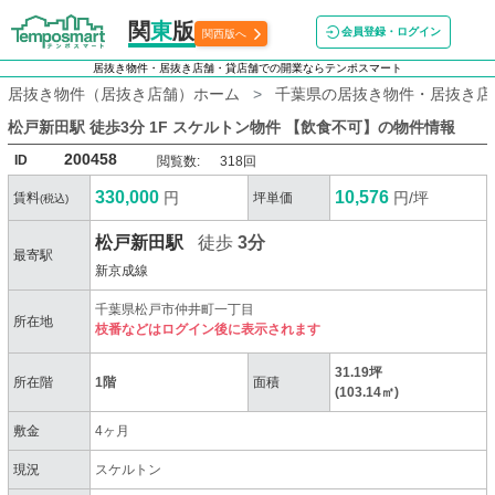
関
東
版
会員登録・ログイン
関西版へ
居抜き物件・居抜き店舗・貸店舗での開業ならテンポスマート
居抜き物件（居抜き店舗）ホーム
千葉県の居抜き物件・居抜き店
松戸新田駅 徒歩3分 1F スケルトン物件 【飲食不可】
の物件情報
200458
ID
閲覧数:
318回
330,000
10,576
円
円/坪
賃料
坪単価
(税込)
松戸新田駅
徒歩
3分
最寄駅
新京成線
千葉県松戸市仲井町一丁目
所在地
枝番などはログイン後に表示されます
31.19坪
所在階
1階
面積
(103.14㎡)
敷金
4ヶ月
現況
スケルトン