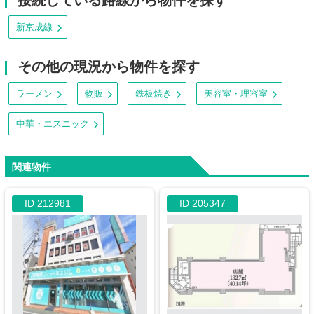
接続している路線から物件を探す
新京成線
その他の現況から物件を探す
ラーメン
物販
鉄板焼き
美容室・理容室
中華・エスニック
関連物件
ID 212981
ID 205347