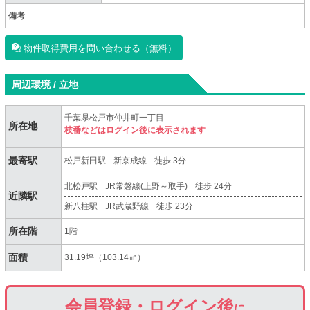
備考
物件取得費用を問い合わせる（無料）
周辺環境 / 立地
千葉県松戸市仲井町一丁目
所在地
枝番などはログイン後に表示されます
最寄駅
松戸新田駅
新京成線
徒歩 3分
北松戸駅
JR常磐線(上野～取手)
徒歩 24分
近隣駅
新八柱駅
JR武蔵野線
徒歩 23分
所在階
1階
面積
31.19坪（103.14㎡）
会員登録・ログイン後
に