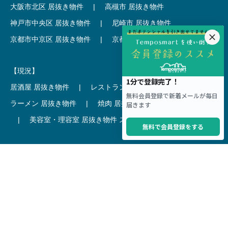
大阪市北区 居抜き物件
|
高槻市 居抜き物件
神戸市中央区 居抜き物件
|
尼崎市 居抜き物件
京都市中京区 居抜き物件
|
京都市下京区 居抜き物件
【現況】
居酒屋 居抜き物件
|
レストラン 居抜き物件
ラーメン 居抜き物件
|
焼肉 居抜き物件
カフェ 居抜き物件
|
美容室・理容室 居抜き物件
スケルトン
【駅 × 可能用途】
新宿駅 × クリニック
|
渋谷駅 × カフェ
池袋駅 × ラーメン
|
表参道駅 × 美容室・理容室
恵比寿駅 × レストラン
|
銀座駅 × バー
吉祥寺駅 × 居酒屋
|
麻布十番駅 × レストラン
新橋駅 × 居酒屋
|
六本木駅 × エステ・マッサージ・サロン