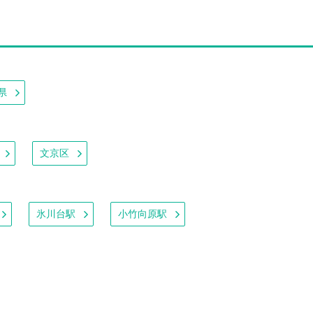
県
文京区
氷川台駅
小竹向原駅