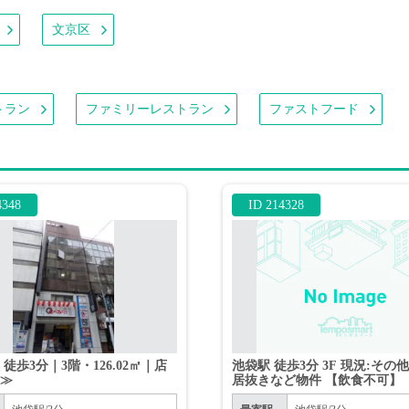
文京区
トラン
ファミリーレストラン
ファストフード
4348
ID 214328
徒歩3分｜3階・126.02㎡｜店
池袋駅 徒歩3分 3F 現況:その
所≫
居抜きなど物件 【飲食不可】