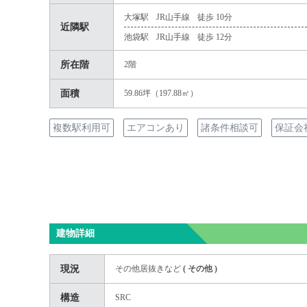
大塚駅
JR山手線
徒歩 10分
近隣駅
池袋駅
JR山手線
徒歩 12分
所在階
2階
面積
59.86坪（197.88㎡）
複数駅利用可
エアコンあり
諸条件相談可
保証会
建物詳細
現況
その他居抜きなど
(
その他
)
構造
SRC