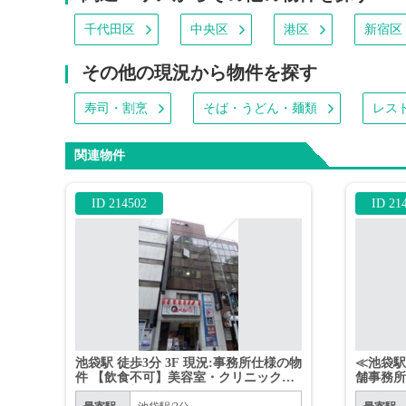
千代田区
中央区
港区
新宿区
その他の現況から物件を探す
寿司・割烹
そば・うどん・麺類
レス
関連物件
ID 214502
ID 21
池袋駅 徒歩3分 3F 現況:事務所仕様の物
≪池袋駅 
件 【飲食不可】美容室・クリニック・
舗事務
サービス店舗相談可