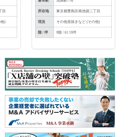
最寄駅
池袋駅/7分
丁目
所在地
東京都豊島区南池袋二丁目
他)
現況
その他居抜きなど (その他)
階 / 坪
9階 / 61.19坪