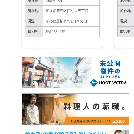
最寄駅
池袋駅/3分
最寄駅
所在地
東京都豊島区西池袋三丁目
所在地
現況
その他居抜きなど (その他)
現況
階 / 坪
3階 / 38.12坪
階 / 坪