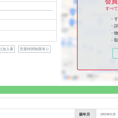
会員
すべ
・
・
・物
・
社加入要
営業時間制限有り
築年月
1992年01月