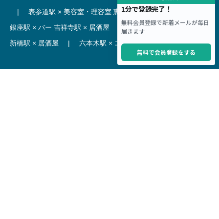
|
表参道駅 × 美容室・理容室
恵比寿駅 × レストラン
|
銀座駅 × バー
吉祥寺駅 × 居酒屋
|
麻布十番駅 × レストラン
新橋駅 × 居酒屋
|
六本木駅 × エステ・マッサージ・サロン
【駅】
新宿駅 居抜き物件
|
渋谷駅 居抜き物件
池袋駅 居抜き物件
|
横浜駅 居抜き物件
秋葉原駅 居抜き物件
|
六本木駅 居抜き物件
赤坂見附駅 居抜き物件
|
神田駅 居抜き物件
銀座駅 居抜き物件
|
吉祥寺駅 居抜き物件
梅田駅 居抜き物件
|
心斎橋駅 居抜き物件
本町駅 居抜き物件
|
尼崎駅 居抜き物件
三ノ宮駅 居抜き物件
|
京都駅 居抜き物件
烏丸駅 居抜き物件
|
四条駅 居抜き物件
Copyright © Hoct System corp. All rights reserved.