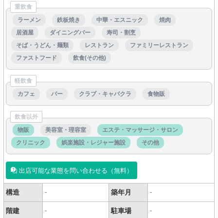
重飲食
ラーメン
鉄板焼き
中華・エスニック
焼肉
居酒屋
ダイニングバー
寿司・割烹
そば・うどん・麺類
レストラン
ファミリーレストラン
ファストフード
飲食(その他)
軽飲食
カフェ
バー
クラブ・キャバクラ
食物販
飲食以外
物販
美容室・理容室
エステ・マッサージ・サロン
クリニック
娯楽施設・レジャー施設
その他
出店可能な業態を問い合わせる（無料）
構造
築年月
-
-
階建
駐車場
-
-