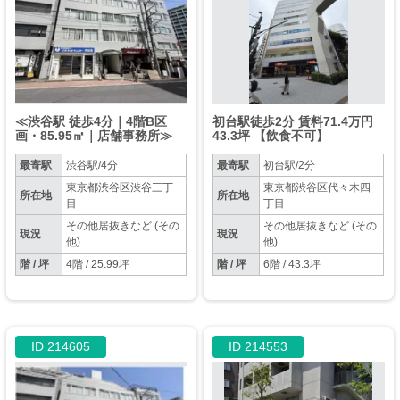
≪渋谷駅 徒歩4分｜4階B区
初台駅徒歩2分 賃料71.4万円
画・85.95㎡｜店舗事務所≫
43.3坪 【飲食不可】
最寄駅
渋谷駅/4分
最寄駅
初台駅/2分
東京都渋谷区渋谷三丁
東京都渋谷区代々木四
所在地
所在地
目
丁目
その他居抜きなど (その
その他居抜きなど (その
現況
現況
他)
他)
階 / 坪
4階 / 25.99坪
階 / 坪
6階 / 43.3坪
ID 214605
ID 214553