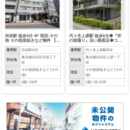
渋谷駅 徒歩4分 4F 現況:その
代々木上原駅 徒歩6分◆『井
他 その他居抜きなど物件 【ク
の頭通り』沿い路面店◆コン
リニック・スクール相談可
クリ打ちっ放しのデザイナー
能】
ズマンション◆業種要相談◆
最寄駅
渋谷駅/4分
最寄駅
代々木上原駅/6分
東京都渋谷区渋谷三丁
東京都渋谷区上原一丁
所在地
所在地
目
目
その他居抜きなど (その
その他居抜きなど (その
現況
現況
他)
他)
階 / 坪
4階 / 26坪
階 / 坪
1階 / 36.32坪