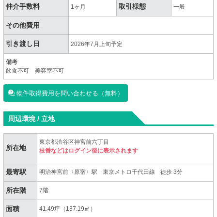
仲介手数料
取引様態
1ヶ月
一般
その他費用
引き渡し日
2026年7月上旬予定
備考
飲食不可 美容室不可
物件取得費用を問い合わせる（無料）
周辺環境 / 立地
東京都渋谷区神宮前六丁目
所在地
枝番などはログイン後に表示されます
最寄駅
明治神宮前〈原宿〉駅
東京メトロ千代田線
徒歩 3分
所在階
7階
面積
41.49坪（137.19㎡）