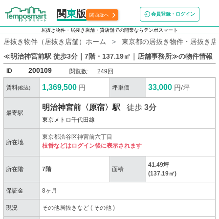
関
東
版
会員登録・ログイン
関西版へ
居抜き物件・居抜き店舗・貸店舗での開業ならテンポスマート
居抜き物件（居抜き店舗）ホーム
東京都の居抜き物件・居抜き店
≪明治神宮前駅 徒歩3分｜7階・137.19㎡｜店舗事務所≫
の物件情報
200109
ID
閲覧数:
249回
1,369,500
33,000
円
円/坪
賃料
坪単価
(税込)
明治神宮前〈原宿〉駅
徒歩
3分
最寄駅
東京メトロ千代田線
東京都渋谷区神宮前六丁目
所在地
枝番などはログイン後に表示されます
41.49坪
所在階
7階
面積
(137.19㎡)
保証金
8ヶ月
現況
その他居抜きなど
(
その他
)