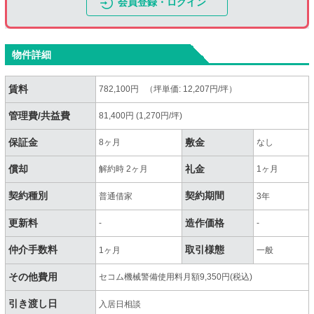
会員登録・ログイン
物件詳細
賃料
782,100円 （坪単価: 12,207円/坪）
管理費/共益費
81,400円 (1,270円/坪)
保証金
敷金
8ヶ月
なし
償却
礼金
解約時 2ヶ月
1ヶ月
契約種別
契約期間
普通借家
3年
更新料
造作価格
-
-
仲介手数料
取引様態
1ヶ月
一般
その他費用
セコム機械警備使用料月額9,350円(税込)
引き渡し日
入居日相談