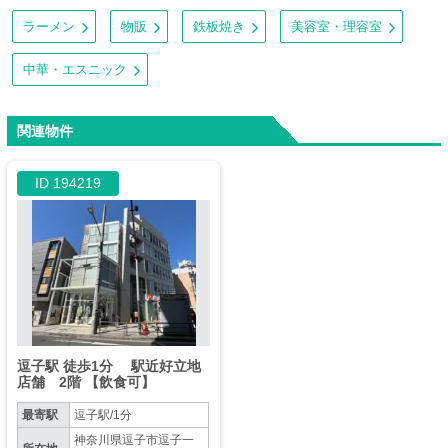
ラーメン
物販
鉄板焼き
美容室・理容室
中華・エスニック
関連物件
ID 194219
逗子駅 徒歩1分 駅近好立地
店舗 2階 【飲食可】
最寄駅
逗子駅/1分
神奈川県逗子市逗子一