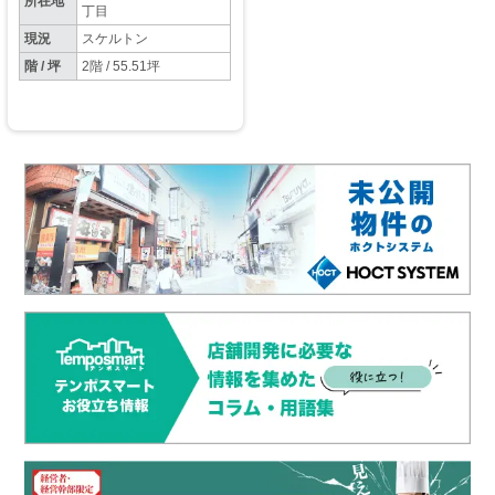
所在地
丁目
現況
スケルトン
階 / 坪
2階 / 55.51坪