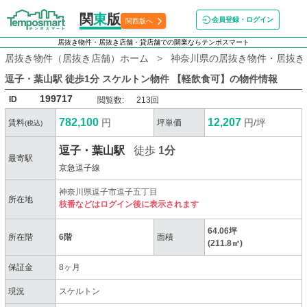
関
東
版
会員登録・ログイン
関西版へ
居抜き物件・居抜き店舗・貸店舗での開業ならテンポスマート
居抜き物件（居抜き店舗）ホーム
神奈川県の居抜き物件・居抜き
逗子・葉山駅 徒歩1分 スケルトン物件 【軽飲食可】
の物件情報
199717
ID
閲覧数:
213回
782,100
12,207
円
円/坪
賃料
坪単価
(税込)
逗子・葉山駅
徒歩
1分
最寄駅
京急逗子線
神奈川県逗子市逗子五丁目
所在地
枝番などはログイン後に表示されます
64.06坪
所在階
6階
面積
(211.8㎡)
保証金
8ヶ月
現況
スケルトン