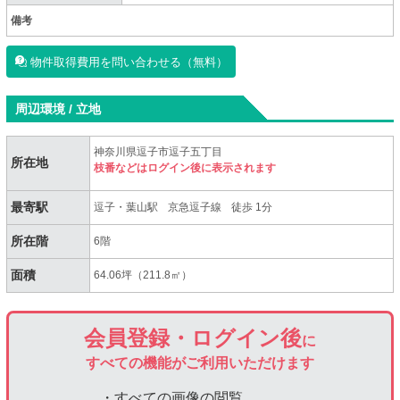
備考
物件取得費用を問い合わせる（無料）
周辺環境 / 立地
神奈川県逗子市逗子五丁目
所在地
枝番などはログイン後に表示されます
最寄駅
逗子・葉山駅
京急逗子線
徒歩 1分
所在階
6階
面積
64.06坪（211.8㎡）
会員登録・ログイン後
に
すべての機能がご利用いただけます
・すべての画像の閲覧