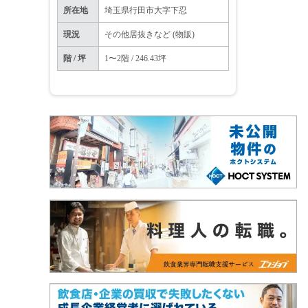
所在地
埼玉県行田市大字下忍
現況
その他居抜きなど (物販)
階 / 坪
1〜2階 / 246.43坪