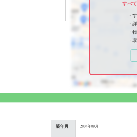
すべ
・
・
・物
・
築年月
2004年09月