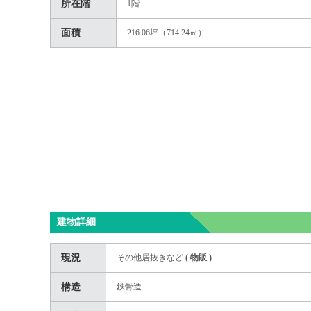
所在階
1階
面積
216.06坪（714.24㎡）
建物詳細
現況
その他居抜きなど
(
物販
)
構造
鉄骨造