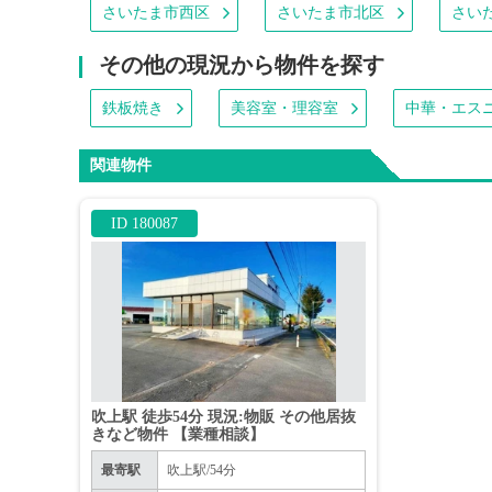
さいたま市西区
さいたま市北区
さい
その他の現況から物件を探す
鉄板焼き
美容室・理容室
中華・エス
関連物件
ID 180087
吹上駅 徒歩54分 現況:物販 その他居抜
きなど物件 【業種相談】
最寄駅
吹上駅/54分