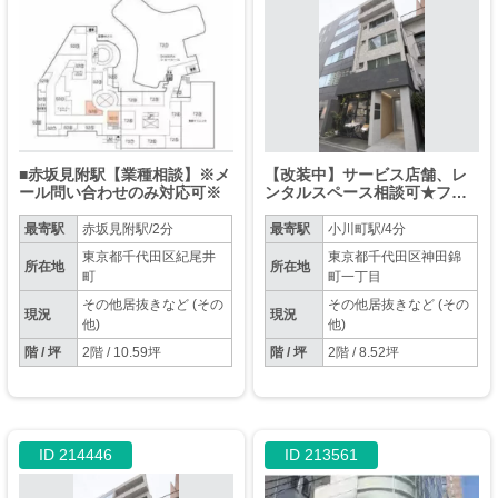
■赤坂見附駅【業種相談】※メ
【改装中】サービス店舗、レ
ール問い合わせのみ対応可※
ンタルスペース相談可★フリ
ーレントもご相談ください！
10坪区画も複数募集中！内見
最寄駅
赤坂見附駅/2分
最寄駅
小川町駅/4分
時ご案内します
東京都千代田区紀尾井
東京都千代田区神田錦
所在地
所在地
町
町一丁目
その他居抜きなど (その
その他居抜きなど (その
現況
現況
他)
他)
階 / 坪
2階 / 10.59坪
階 / 坪
2階 / 8.52坪
ID 214446
ID 213561