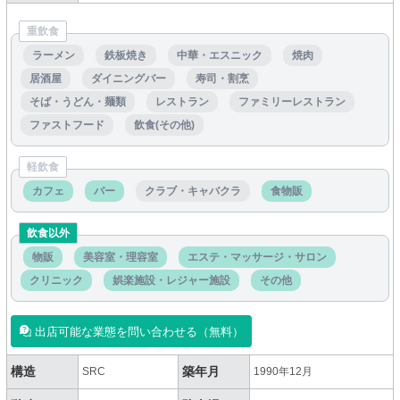
重飲食
ラーメン
鉄板焼き
中華・エスニック
焼肉
居酒屋
ダイニングバー
寿司・割烹
そば・うどん・麺類
レストラン
ファミリーレストラン
ファストフード
飲食(その他)
軽飲食
カフェ
バー
クラブ・キャバクラ
食物販
飲食以外
物販
美容室・理容室
エステ・マッサージ・サロン
クリニック
娯楽施設・レジャー施設
その他
出店可能な業態を問い合わせる（無料）
構造
築年月
SRC
1990年12月