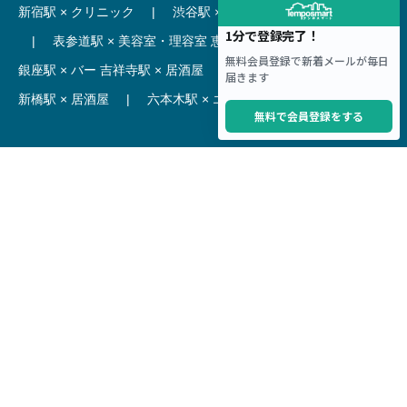
新宿駅 × クリニック
|
渋谷駅 × カフェ
池袋駅 × ラーメン
|
表参道駅 × 美容室・理容室
恵比寿駅 × レストラン
|
銀座駅 × バー
吉祥寺駅 × 居酒屋
|
麻布十番駅 × レストラン
新橋駅 × 居酒屋
|
六本木駅 × エステ・マッサージ・サロン
【駅】
新宿駅 居抜き物件
|
渋谷駅 居抜き物件
池袋駅 居抜き物件
|
横浜駅 居抜き物件
秋葉原駅 居抜き物件
|
六本木駅 居抜き物件
赤坂見附駅 居抜き物件
|
神田駅 居抜き物件
銀座駅 居抜き物件
|
吉祥寺駅 居抜き物件
梅田駅 居抜き物件
|
心斎橋駅 居抜き物件
本町駅 居抜き物件
|
尼崎駅 居抜き物件
三ノ宮駅 居抜き物件
|
京都駅 居抜き物件
烏丸駅 居抜き物件
|
四条駅 居抜き物件