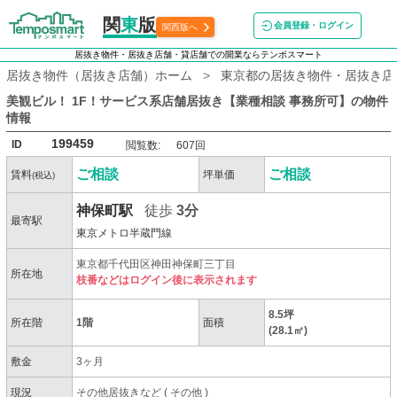
関
東
版
会員登録・ログイン
関西版へ
居抜き物件・居抜き店舗・貸店舗での開業ならテンポスマート
居抜き物件（居抜き店舗）ホーム
東京都の居抜き物件・居抜き店
美観ビル！ 1F！サービス系店舗居抜き【業種相談 事務所可】
の物件
情報
199459
ID
閲覧数:
607回
ご相談
ご相談
賃料
坪単価
(税込)
神保町駅
徒歩
3分
最寄駅
東京メトロ半蔵門線
東京都千代田区神田神保町三丁目
所在地
枝番などはログイン後に表示されます
8.5坪
所在階
1階
面積
(28.1㎡)
敷金
3ヶ月
現況
その他居抜きなど
(
その他
)