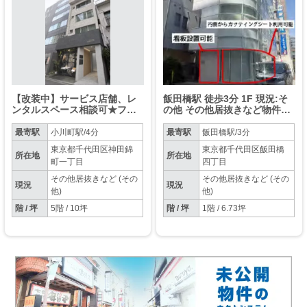
【改装中】サービス店舗、レ
飯田橋駅 徒歩3分 1F 現況:そ
ンタルスペース相談可★フリ
の他 その他居抜きなど物件
ーレントご相談ください！
【飲食可】
2F（8.53坪）、他の階も募集
最寄駅
小川町駅/4分
最寄駅
飯田橋駅/3分
中！
東京都千代田区神田錦
東京都千代田区飯田橋
所在地
所在地
町一丁目
四丁目
その他居抜きなど (その
その他居抜きなど (その
現況
現況
他)
他)
階 / 坪
5階 / 10坪
階 / 坪
1階 / 6.73坪