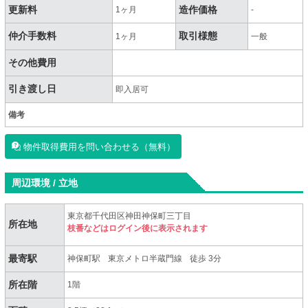
更新料
造作価格
1ヶ月
-
仲介手数料
取引様態
1ヶ月
一般
その他費用
引き渡し日
即入居可
備考
物件取得費用を問い合わせる（無料）
周辺環境 / 立地
東京都千代田区神田神保町三丁目
所在地
枝番などはログイン後に表示されます
最寄駅
神保町駅
東京メトロ半蔵門線
徒歩 3分
所在階
1階