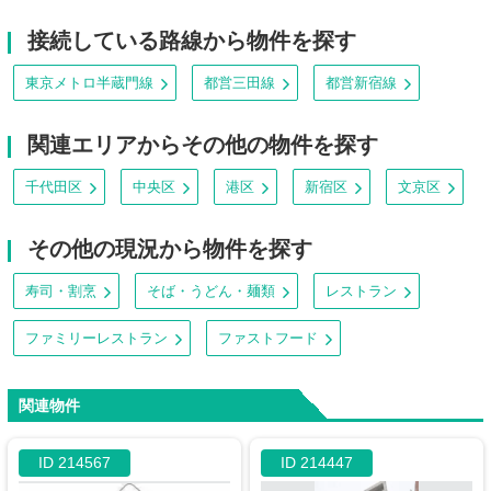
接続している路線から物件を探す
東京メトロ半蔵門線
都営三田線
都営新宿線
関連エリアからその他の物件を探す
千代田区
中央区
港区
新宿区
文京区
その他の現況から物件を探す
寿司・割烹
そば・うどん・麺類
レストラン
ファミリーレストラン
ファストフード
関連物件
ID 214567
ID 214447