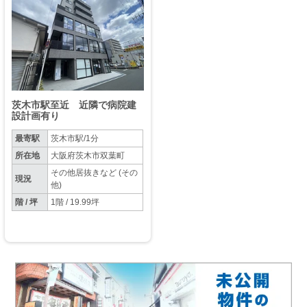
茨木市駅至近 近隣で病院建
設計画有り
最寄駅
茨木市駅/1分
所在地
大阪府茨木市双葉町
その他居抜きなど (その
現況
他)
階 / 坪
1階 / 19.99坪