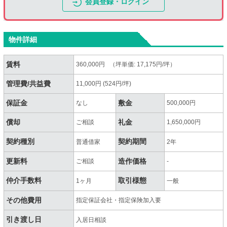
会員登録・ログイン
物件詳細
賃料
360,000円 （坪単価: 17,175円/坪）
管理費/共益費
11,000円 (524円/坪)
保証金
敷金
なし
500,000円
償却
礼金
ご相談
1,650,000円
契約種別
契約期間
普通借家
2年
更新料
造作価格
ご相談
-
仲介手数料
取引様態
1ヶ月
一般
その他費用
指定保証会社・指定保険加入要
引き渡し日
入居日相談