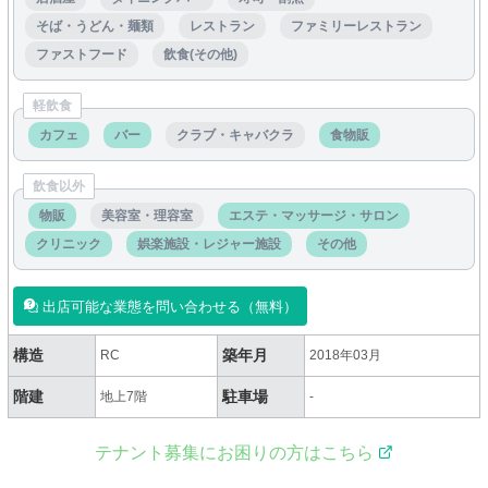
そば・うどん・麺類
レストラン
ファミリーレストラン
ファストフード
飲食(その他)
軽飲食
カフェ
バー
クラブ・キャバクラ
食物販
飲食以外
物販
美容室・理容室
エステ・マッサージ・サロン
クリニック
娯楽施設・レジャー施設
その他
出店可能な業態を問い合わせる（無料）
構造
築年月
RC
2018年03月
階建
駐車場
地上7階
-
テナント募集にお困りの方はこちら