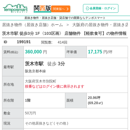
関
西
版
会員登録・ログイン
関東版へ
居抜き物件・居抜き店舗・貸店舗での開業ならテンポスマート
居抜き物件（居抜き店舗）ホーム
大阪府の居抜き物件・居抜き店
茨木市駅 徒歩3分 1F〈103区画〉 店舗物件 【軽飲食可】
の物件情報
199191
ID
閲覧数:
414回
360,000
17,175
円
円/坪
賃料
坪単価
(税込)
茨木市駅
徒歩
3分
最寄駅
阪急京都本線
大阪府茨木市別院町
所在地
枝番などはログイン後に表示されます
20.96坪
所在階
1階
面積
(69.28㎡)
敷金
50万円
現況
その他居抜きなど
(
その他
)