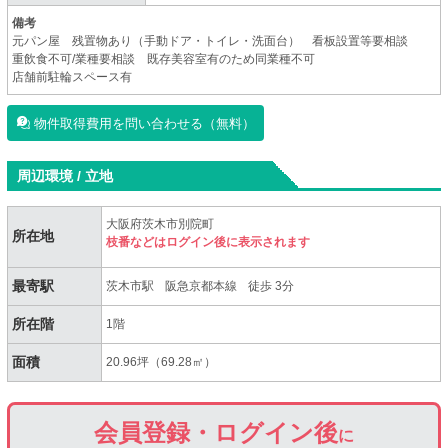
備考
元パン屋 残置物あり（手動ドア・トイレ・洗面台） 看板設置等要相談
重飲食不可/業種要相談 既存美容室有のため同業種不可
店舗前駐輪スペース有
物件取得費用を問い合わせる（無料）
周辺環境 / 立地
大阪府茨木市別院町
所在地
枝番などはログイン後に表示されます
最寄駅
茨木市駅
阪急京都本線
徒歩 3分
所在階
1階
面積
20.96坪（69.28㎡）
会員登録・ログイン後
に