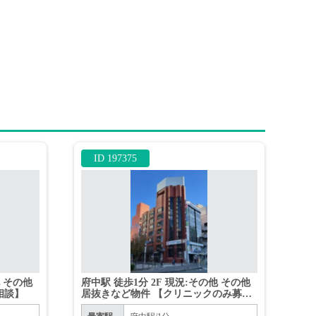
ID 197375
他 その他
府中駅 徒歩1分 2F 現況:その他 その他
相談】
居抜きなど物件 【クリニックのみ募
集。】