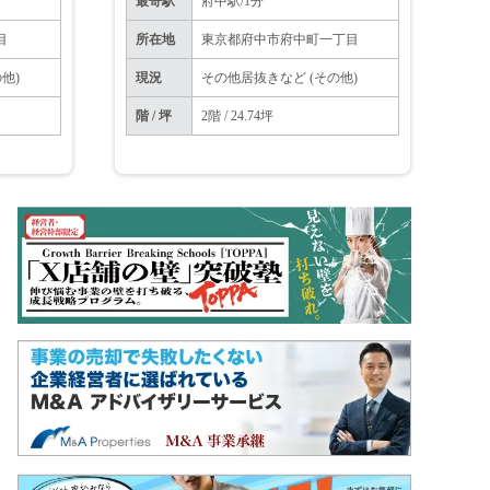
最寄駅
府中駅/1分
目
所在地
東京都府中市府中町一丁目
他)
現況
その他居抜きなど (その他)
階 / 坪
2階 / 24.74坪