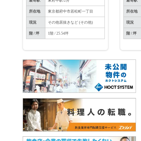
最寄駅
東府中駅/2分
最寄駅
所在地
東京都府中市若松町一丁目
所在地
現況
その他居抜きなど (その他)
現況
階 / 坪
1階 / 25.54坪
階 / 坪