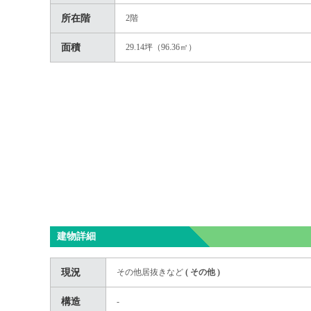
所在階
2階
面積
29.14坪（96.36㎡）
建物詳細
現況
その他居抜きなど
(
その他
)
構造
-