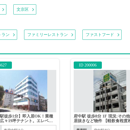
文京区
トラン
ファミリーレストラン
ファストフード
4627
ID 200006
駅徒歩1分】即入居OK！業種
府中駅 徒歩8分 1F 現況:その
広々19坪テナント。エレベー
居抜きなど物件 【軽飲食程度
エアコン完備で快適