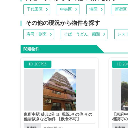
千代田区
中央区
港区
新宿区
その他の現況から物件を探す
寿司・割烹
そば・うどん・麺類
レス
関連物件
ID 205793
ID 20
東府中駅 徒歩2分 1F 現況:その他 その
【東府中
他居抜きなど物件 【飲食不可】
相談可の
ター・