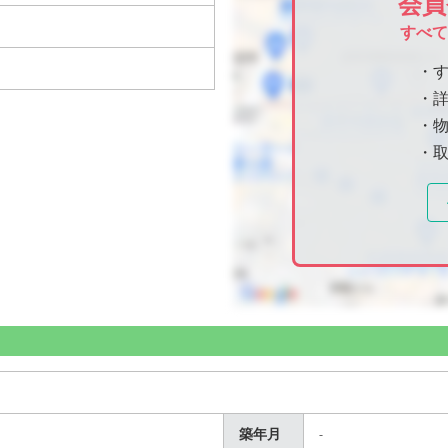
会員
すべ
・
・
・物
・
築年月
-