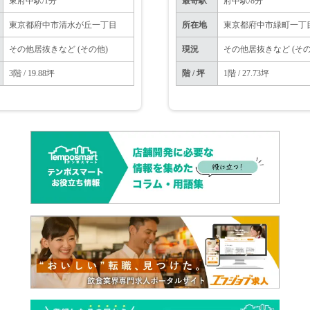
東府中駅/1分
最寄駅
府中駅/8分
東京都府中市清水が丘一丁目
所在地
東京都府中市緑町一丁
その他居抜きなど (その他)
現況
その他居抜きなど (その
3階 / 19.88坪
階 / 坪
1階 / 27.73坪