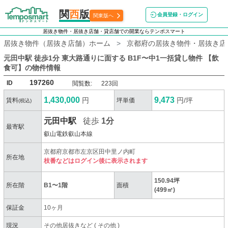
関
西
版
会員登録・ログイン
関東版へ
居抜き物件・居抜き店舗・貸店舗での開業ならテンポスマート
居抜き物件（居抜き店舗）ホーム
京都府の居抜き物件・居抜き店
元田中駅 徒歩1分 東大路通りに面する B1F〜中1一括貸し物件 【飲
食可】
の物件情報
197260
ID
閲覧数:
223回
1,430,000
9,473
円
円/坪
賃料
坪単価
(税込)
元田中駅
徒歩
1分
最寄駅
叡山電鉄叡山本線
京都府京都市左京区田中里ノ内町
所在地
枝番などはログイン後に表示されます
150.94坪
所在階
B1〜1階
面積
(499㎡)
保証金
10ヶ月
現況
その他居抜きなど
(
その他
)