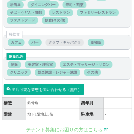
居酒屋
ダイニングバー
寿司・割烹
そば・うどん・麺類
レストラン
ファミリーレストラン
ファストフード
飲食(その他)
軽飲食
カフェ
バー
クラブ・キャバクラ
食物販
飲食以外
物販
美容室・理容室
エステ・マッサージ・サロン
クリニック
娯楽施設・レジャー施設
その他
出店可能な業態を問い合わせる（無料）
構造
築年月
鉄骨造
-
階建
駐車場
地下1階地上3階
-
テナント募集にお困りの方はこちら