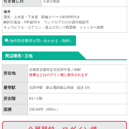
引き渡し日
入居日相談
備考
電気・上水道・下水道 駐輪スペース約36坪付き
解約引返金：5年超50％ ワンフロアだけの貸付相談可
キュウビクル・エアコン・汲上げポンプ残置物 シャッター故障
物件取得費用を問い合わせる（無料）
周辺環境 / 立地
京都府京都市左京区田中里ノ内町
所在地
枝番などはログイン後に表示されます
最寄駅
元田中駅
叡山電鉄叡山本線
徒歩 1分
所在階
B1〜1階
面積
150.94坪（499㎡）